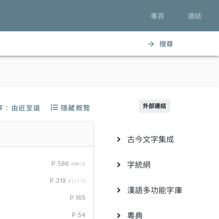
專頁
連結
搜尋
arrow_forward
外部連結
序：由近至遠
隱藏概覽
古今文字集成
字統網
P.586
#8074
P.319
#11115
漢語多功能字庫
P.165
粵典
P.54