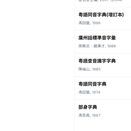
粵語同音字典(增訂本)
馮田獵, 1996
廣州話標準音字彙
周無忌、饒秉才, 1988
粵語查音識字字典
陳岫山, 1985
粵語同音字典
馮田獵, 1974
部身字典
馮思禹, 1967