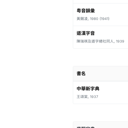
粵音韻彙
黃錫凌, 1980 (1941)
道漢字音
陳瑞祺及道字總社同人, 1939
書名
中華新字典
王頌棠, 1937