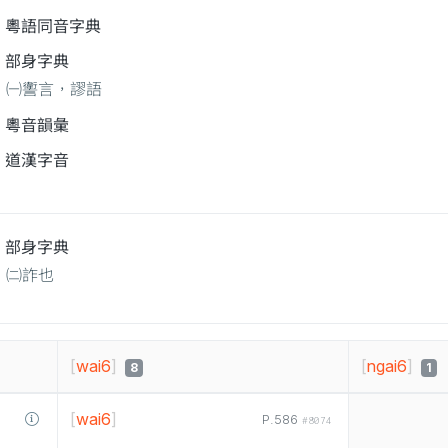
粵語同音字典
部身字典
㈠讆言，謬語
粵音韻彙
道漢字音
部身字典
㈡詐也
[
wai6
]
[
ngai6
]
8
1
[
wai6
]
P.586
#8074