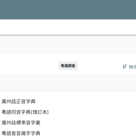
粵語讀音
時
廣州話正音字典
粵語同音字典(增訂本)
廣州話標準音字彙
粵語查音識字字典