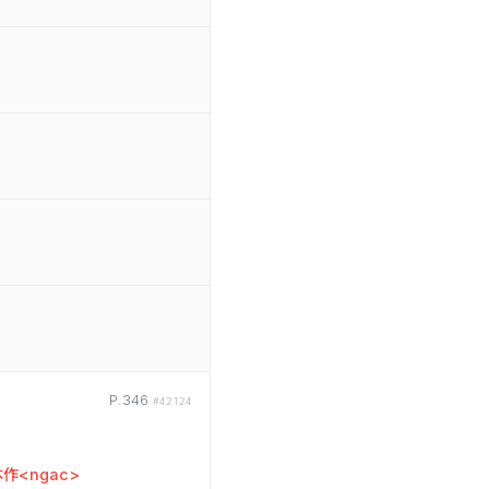
P.346
#42124
作<ngac>