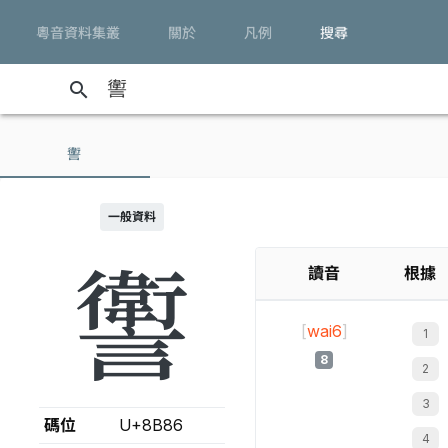
粵音資料集叢
關於
凡例
搜尋
search
讆
一般資料
讆
讀音
根據
[
wai6
]
8
碼位
U+8B86