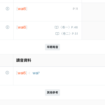
[
wai6
]
P.11
[
wai6
]
〈卷一〉P.46
〈卷二〉P.51
早期粵音
讀音資料
[
wai6
]
wai꜅
其他參考