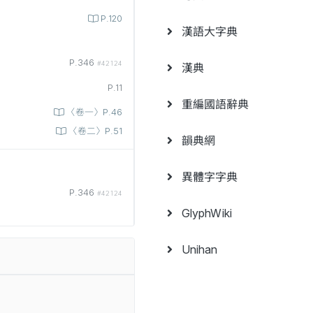
P.120
漢語大字典
P.346
#42124
漢典
P.11
重編國語辭典
〈卷一〉P.46
〈卷二〉P.51
韻典網
異體字字典
P.346
#42124
GlyphWiki
Unihan