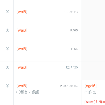
[
wai6
]
P.319
#11115
[
wai6
]
P.165
[
wai6
]
P.54
[
wai6
]
P.120
[
wai6
]
[
ngai6
]
P.346
#42124
㈠讆言，謬語
㈡詐也
注音本
校訂註