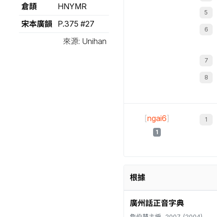
倉頡
HNYMR
宋本廣韻
P.375 #27
來源: Unihan
[
ngai6
]
1
根據
廣州話正音字典
詹伯慧主編, 2007 (2004)