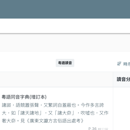
粵語讀音
時
讀音
粵語同音字典(增訂本)
譇詉，語競囂張聲，又繁詞自蓋蔽也。今作多言誇
大，如「譇天譇地」，又「譇大奅」，吹噓也，又作
奢大奅。見《廣東文讞方言俗語出處考》
P.36
#01192