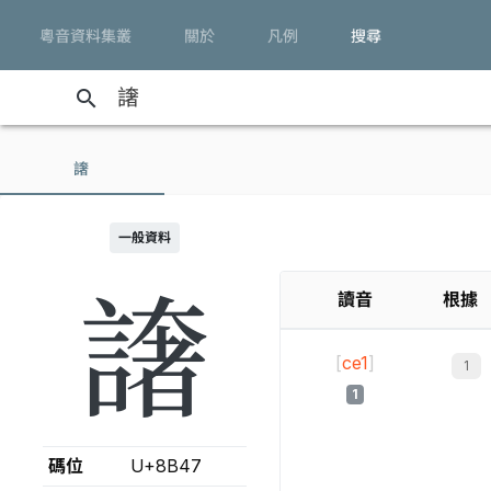
粵音資料集叢
關於
凡例
搜尋
search
譇
一般資料
譇
讀音
根據
[
ce1
]
1
碼位
U+8B47