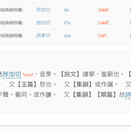
ȶa
陟加切
[
zaa1
]
知
組
麻
韻
假
攝
)
ȶʰa
抽加切
[
caa1
]
知
組
麻
韻
假
攝
)
ɕia
詩車切
[
ce1
]
章
組
麻
韻
假
攝
)

陟加切
，音奓。
【說文】
譇拏，羞窮也。
*zaa1
。 又
【玉篇】
怒也。 又
【集韻】
或作𧬅。 
平聲。義同。或作𧩫。 又
【集韻】
【類篇】
𠀤