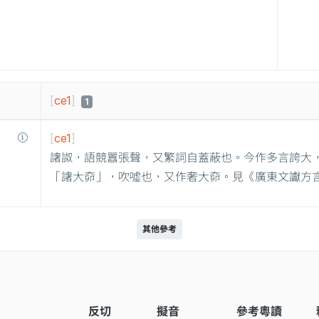
[
ce1
]
1
[
ce1
]
譇詉，語競囂張聲，又繁詞自蓋蔽也。今作多言誇大
「譇大奅」，吹噓也，又作奢大奅。見《廣東文讞方
其他參考
反切
擬音
參考粵讀