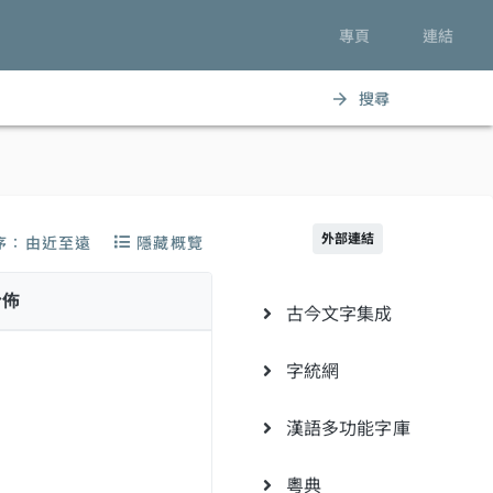
專頁
連結
搜尋
arrow_forward
外部連結
序：由近至遠
隱藏概覽
分佈
古今文字集成
字統網
漢語多功能字庫
粵典