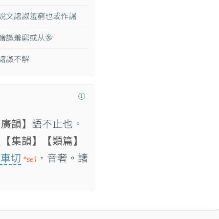
說文譇詉羞窮也或作𧬅
譇詉羞窮或从奓
譇詉不解
【廣韻】
語不止也。
又
【集韻】
【類篇】
詩車切
，音奢。譇
*se1