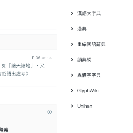
漢語大字典
漢典
重編國語辭典
P.36
#01192
韻典網
，如「譇天譇地」，又
言俗語出處考》
異體字字典
GlyphWiki
Unihan
釋義