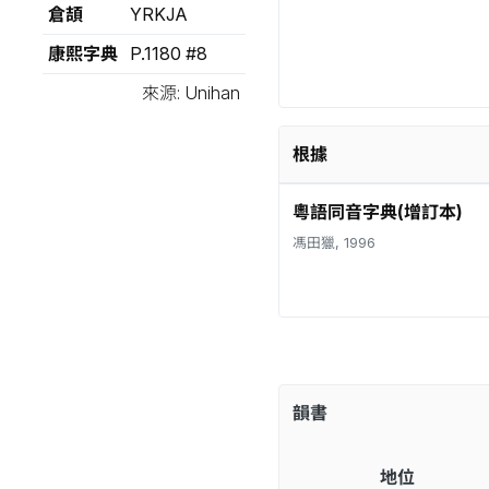
倉頡
YRKJA
康熙字典
P.1180 #8
來源: Unihan
根據
粵語同音字典(增訂本)
馮田獵, 1996
韻書
地位