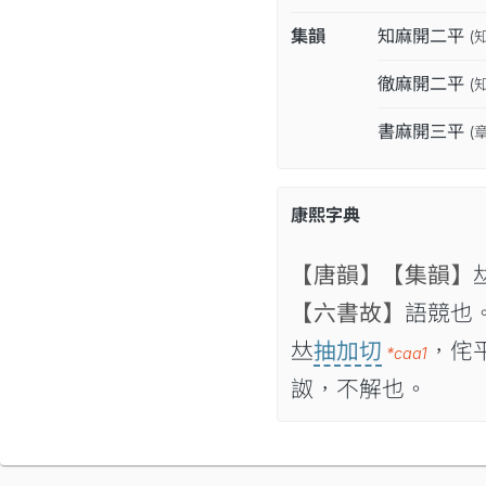
集韻
知麻開二平
(
徹麻開二平
(
書麻開三平
(
康熙字典
【唐韻】
【集韻】

【六書故】
語競也
𠀤
抽加切
，侘
*caa1
詉，不解也。