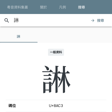
粵音資料集叢
關於
凡例
搜尋
search
搜尋
arrow_forward
諃
一般資料
諃
碼位
U+8AC3