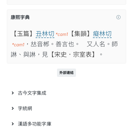
康熙字典
【玉篇】
丑林切
【集韻】
癡林切
*cam1
，𠀤音郴。善言也。 又人名。師
*cam1
諃、與諃，見
【宋史．宗室表】
。
外部連結
古今文字集成
字統網
漢語多功能字庫