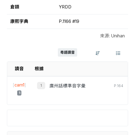
倉頡
YRDD
康熙字典
P.1166 #19
來源: Unihan
粵語讀音
讀音
根據
[
cam1
]
廣州話標準音字彙
P.164
1