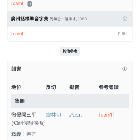
[
cam1
]
1
廣州話標準音字彙
周無忌、饒秉才, 1988
[
cam1
]
P.164
其他參考
韻書
地位
反切
擬音
參考粵讀
集韻
ȶʰiem
徹侵開三平
癡林切
[
cam1
]
(知
組
侵
韻
深
攝
)
釋義：
善言