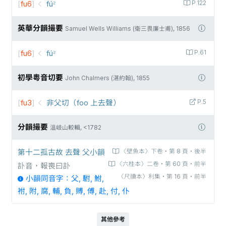
[
fu6
]
fú꜅
P.122
英華分韻撮要
Samuel Wells Williams (衛三畏廉士甫), 1856
[
fu6
]
fú꜅
P.61
初學粵音切要
John Chalmers (湛約翰), 1855
[
fu3
]
非父切（foo 上去聲）
P.5
分韻撮要
溫岐山較輯, <1782
第十二孤古故 去聲 父小韻
〈壁魚本〉下卷‧第 8 頁‧後半
〈六桂本〉二卷‧第 60 頁‧前半
訃音，報喪曰訃
〈尺牘本〉利集‧第 16 頁‧前半
小韻同音字：父, 駙, 鮒,
祔, 附, 腐, 輔, 負, 賻, 傅, 赴, 付, 仆
其他參考