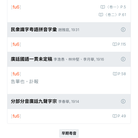
[
fu6
]
〈卷一〉P.5
〈卷二〉P.61
民衆識字粤語拼音字彙
趙雅庭, 1931
[
fu6
]
P.115
廣話國語一貫未定稿
李澹愚、林仲堅、李月華, 1916
[
fu6
]
P.58
告單也，訃報
分部分音廣話九聲字宗
李春華, 1914
[
fu6
]
P.49
早期粵音