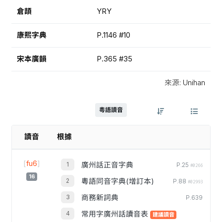
倉頡
YRY
康熙字典
P.1146 #10
宋本廣韻
P.365 #35
來源: Unihan
粵語讀音
讀音
根據
[
fu6
]
廣州話正音字典
P.25
#0266
16
粵語同音字典(增訂本)
P.88
#02993
商務新詞典
P.639
常用字廣州話讀音表
建議讀音