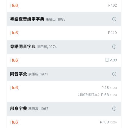
[
fu6
]
P.162
粵語查音識字字典
陳岫山, 1985
[
fu6
]
P.140
粵語同音字典
馮田獵, 1974
[
fu6
]
P.33
同音字彙
余秉昭, 1971
[
fu6
]
P.58
#1294
〈1997修訂本〉P.68
#1294
部身字典
馮思禹, 1967
[
fu6
]
P.188
#2500