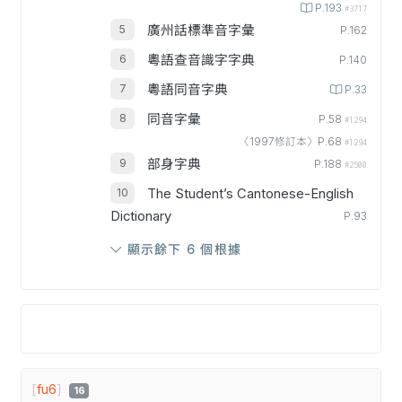
P.193
#3717
廣州話標準音字彙
P.162
粵語查音識字字典
P.140
粵語同音字典
P.33
同音字彙
P.58
#1294
〈1997修訂本〉P.68
#1294
部身字典
P.188
#2500
The Student’s Cantonese-English
Dictionary
P.93
顯示餘下 6 個根據
[
fu6
]
16