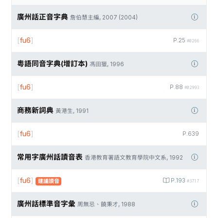
廣州話正音字典
詹伯慧主編, 2007 (2004)
[
fu6
]
P.25
#0266
粵語同音字典(增訂本)
馮田獵, 1996
[
fu6
]
P.88
#02993
商務新詞典
黃港生, 1991
[
fu6
]
P.639
常用字廣州話讀音表
香港教育署語文教育學院中文系, 1992
[
fu6
]
P.193
建議讀音
#3717
廣州話標準音字彙
周無忌、饒秉才, 1988