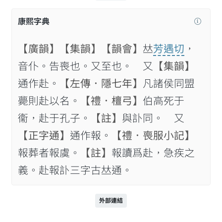
康熙字典
【廣韻】
【集韻】
【韻會】
𠀤
芳遇切
，
音仆。告喪也。又至也。 又
【集韻】
通作赴。
【左傳．隱七年】
凡諸侯同盟
薨則赴以名。
【禮．檀弓】
伯高死于
衞，赴于孔子。
【註】
與訃同。 又
【正字通】
通作報。
【禮．喪服小記】
報葬者報虞。
【註】
報讀爲赴，急疾之
義。赴報訃三字古𠀤通。
外部連結