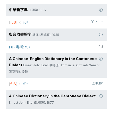
中華新字典
王頌棠, 1937
[
fu6
]
fu꜅
P.392
粵音依聲檢字
馮漢 (馮師韓), 1935
Fū (粵拼: fu)
P.8
A Chinese-English Dictionary in the Cantonese
Dialect
Ernest John Eitel (歐德理), Immanuel Gottlieb Genähr
(葉道勝), 1910
[
fu6
]
fú꜅
P.161
A Chinese Dictionary in the Cantonese Dialect
Ernest John Eitel (歐德理), 1877