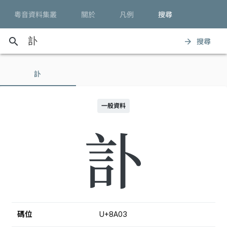
粵音資料集叢
關於
凡例
搜尋
search
搜尋
arrow_forward
訃
一般資料
訃
碼位
U+8A03