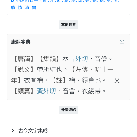
小韻同音字：賄, 洧, 鮪, 膾, 繪, 繢, 獪, 檜, 鱠, 澮, 瞶,
聵, 憒, 潰, 闠
其他參考
康熙字典
【唐韻】
【集韻】
𠀤
古外切
，音儈。
【說文】
帶所結也。
【左傳．昭十一
年】
衣有襘。
【註】
襘，領會也。 又
【類篇】
黃外切
，音會。衣緩帶。
外部連結
古今文字集成