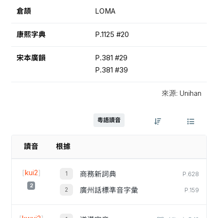
倉頡
LOMA
康熙字典
P.1125 #20
宋本廣韻
P.381 #29
P.381 #39
來源: Unihan
粵語讀音
讀音
根據
[
kui2
]
商務新詞典
P.628
2
廣州話標準音字彙
P.159