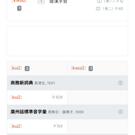
[
kwui2
]
道漢字音
〈卷一〉P.12
1
〈卷二〉P.65
[
kui2
]
[
kwui2
]
2
1
商務新詞典
黃港生, 1991
[
kui2
]
P.628
廣州話標準音字彙
周無忌、饒秉才, 1988
[
kui2
]
P.159