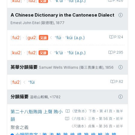
[
kui2
]
·
[
fui2
]
꜂k‘úi
·
꜂fúi (a.p.)
P.426
又讀
A Chinese Dictionary in the Cantonese Dialect
Ernest John Eitel (歐德理), 1877
[
fui2
]
·
[
gui2
]
꜂fúi
·
꜂kúi (a.p.)
P.124
又讀
[
kui2
]
·
[
fui2
]
꜂k‘úi
·
꜂fúi (a.p.)
P.295
又讀
英華分韻撮要
Samuel Wells Williams (衛三畏廉士甫), 1856
[
fui2
]
꜂fúi
P.62
分韻撮要
溫岐山較輯, <1782
第二十八魁賄誨 上聲 賄小
〈壁魚本〉下卷‧第 41 頁‧後半
韻
〈六桂本〉三卷‧第 56 頁‧前半
〈尺牘本〉貞集‧第 36 頁‧前半
聚會之義