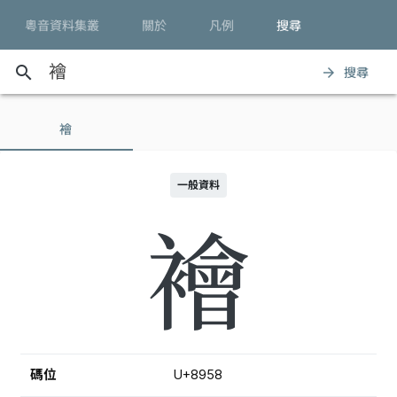
粵音資料集叢
關於
凡例
搜尋
search
搜尋
arrow_forward
襘
一般資料
襘
碼位
U+8958