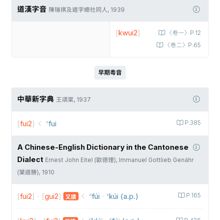
道漢字音
陳瑞祺及道字總社同人, 1939
[
kwui2
]
〈卷一〉P.12
〈卷二〉P.65
早期粵音
中華新字典
王頌棠, 1937
[
fui2
]
꜂fui
P.385
A Chinese-English Dictionary in the Cantonese
Dialect
Ernest John Eitel (歐德理), Immanuel Gottlieb Genähr
(葉道勝), 1910
[
fui2
]
·
[
gui2
]
꜂fúi
·
꜂kúi (a.p.)
P.165
又讀