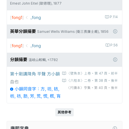
Ernest John Eitel (歐德理), 1877
[
fong1
]
꜀fong
P.114
英華分韻撮要
Samuel Wells Williams (衛三畏廉士甫), 1856
[
fong1
]
꜀fong
P.56
分韻撮要
溫岐山較輯, <1782
第十剛講降角 平聲 方小韻
〈壁魚本〉上卷‧第 47 頁‧前半
〈六桂本〉二卷‧第 38 頁‧後半
血也
〈尺牘本〉亨集‧第 40 頁‧後半
小韻同音字：方, 坊, 妨,
枋, 祊, 肪, 芳, 荒, 慌, 𥡃, 肓
其他參考
康熙字典