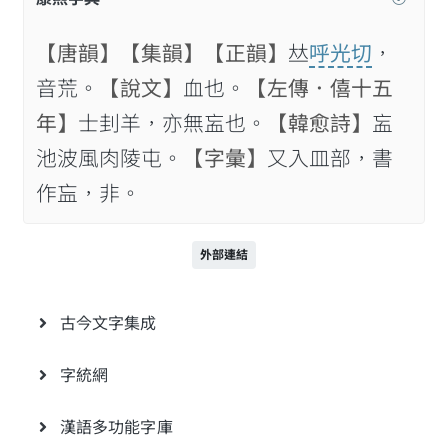
【唐韻】
【集韻】
【正韻】
𠀤
呼光切
，
音荒。
【說文】
血也。
【左傳．僖十五
年】
士刲羊，亦無衁也。
【韓愈詩】
衁
池波風肉陵屯。
【字彙】
又入皿部，書
作𥁃，非。
外部連結
古今文字集成
字統網
漢語多功能字庫