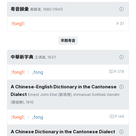
粵音韻彙
黃錫凌, 1980 (1941)
[
fong1
]
P.37
早期粵音
中華新字典
王頌棠, 1937
[
fong1
]
꜀fong
P.378
A Chinese-English Dictionary in the Cantonese
Dialect
Ernest John Eitel (歐德理), Immanuel Gottlieb Genähr
(葉道勝), 1910
[
fong1
]
꜀fong
P.148
A Chinese Dictionary in the Cantonese Dialect