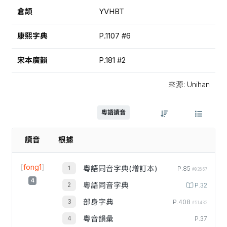
倉頡
YVHBT
康熙字典
P.1107 #6
宋本廣韻
P.181 #2
來源: Unihan
粵語讀音
讀音
根據
[
fong1
]
粵語同音字典(增訂本)
P.85
#02867
4
粵語同音字典
P.32
部身字典
P.408
#51432
粵音韻彙
P.37