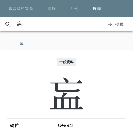
粵音資料集叢
關於
凡例
搜尋
search
搜尋
arrow_forward
衁
一般資料
衁
碼位
U+8841