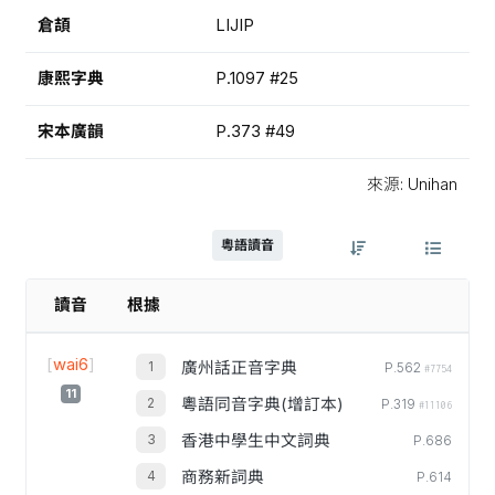
倉頡
LIJIP
康熙字典
P.1097 #25
宋本廣韻
P.373 #49
來源: Unihan
粵語讀音
讀音
根據
[
wai6
]
廣州話正音字典
P.562
#7754
11
粵語同音字典(增訂本)
P.319
#11106
香港中學生中文詞典
P.686
商務新詞典
P.614