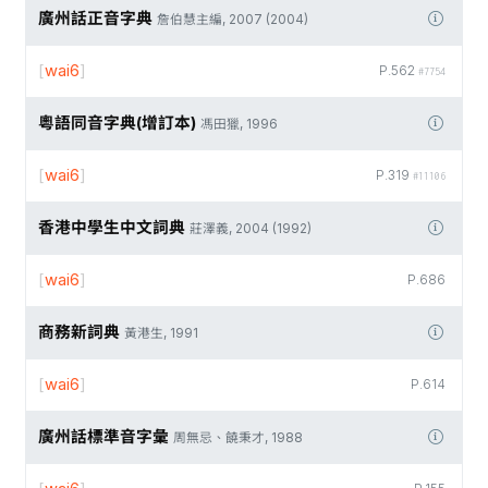
廣州話正音字典
詹伯慧主編, 2007 (2004)
[
wai6
]
P.562
#7754
粵語同音字典(增訂本)
馮田獵, 1996
[
wai6
]
P.319
#11106
香港中學生中文詞典
莊澤義, 2004 (1992)
[
wai6
]
P.686
商務新詞典
黃港生, 1991
[
wai6
]
P.614
廣州話標準音字彙
周無忌、饒秉才, 1988