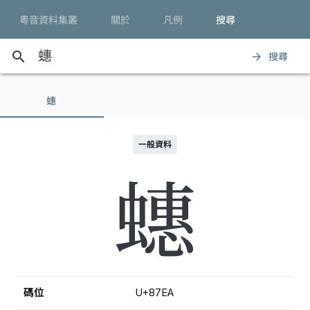
粵音資料集叢
關於
凡例
搜尋
search
搜尋
arrow_forward
蟪
一般資料
蟪
碼位
U+87EA