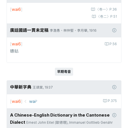
[
wai6
]
〈卷一〉P.36
〈卷二〉P.51
廣話國語一貫未定稿
李澹愚、林仲堅、李月華, 1916
[
wai6
]
P.56
蟪蛄
早期粵音
中華新字典
王頌棠, 1937
[
wai6
]
wai꜅
P.375
A Chinese-English Dictionary in the Cantonese
Dialect
Ernest John Eitel (歐德理), Immanuel Gottlieb Genähr