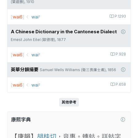
(葉道勝), 1910
[
wai6
]
wai꜅
P.1293
A Chinese Dictionary in the Cantonese Dialect
Ernest John Eitel (歐德理), 1877
[
wai6
]
wai꜅
P.928
英華分韻撮要
Samuel Wells Williams (衛三畏廉士甫), 1856
[
wai6
]
wai꜅
P.658
其他參考
康熙字典
【唐韻】
胡桂切
，音惠。蟪蛄。詳蛄字