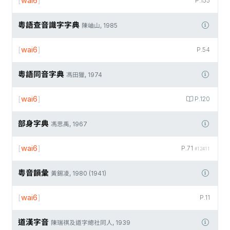
[
wai6
]
P.155
粵語查音識字字典
陳岫山, 1985
[
wai6
]
P.54
粵語同音字典
馮田獵, 1974
[
wai6
]
P.120
部身字典
馮思禹, 1967
[
wai6
]
P.71
#12411
粵音韻彙
黃錫凌, 1980 (1941)
[
wai6
]
P.11
道漢字音
陳瑞祺及道字總社同人, 1939