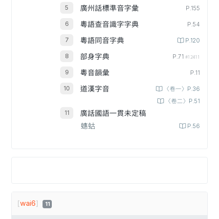
廣州話標準音字彙
P.155
粵語查音識字字典
P.54
粵語同音字典
P.120
部身字典
P.71
#12411
粵音韻彙
P.11
道漢字音
〈卷一〉P.36
〈卷二〉P.51
廣話國語一貫未定稿
蟪蛄
P.56
[
wai6
]
11