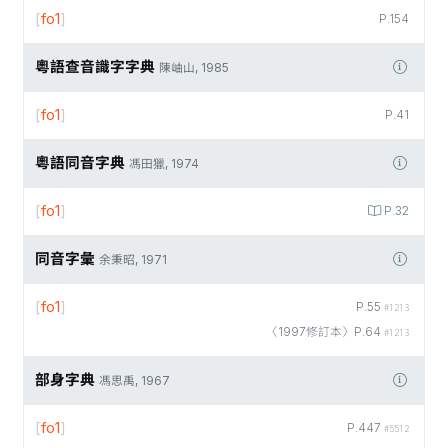
[
fo1
]
P.154
粵語查音識字字典
陳岫山, 1985
[
fo1
]
P.41
粵語同音字典
馮田獵, 1974
[
fo1
]
P.32
同音字彙
余秉昭, 1971
[
fo1
]
P.55
#1213
〈1997修訂本〉P.64
#1213
部身字典
馮思禹, 1967
[
fo1
]
P.447
#5512