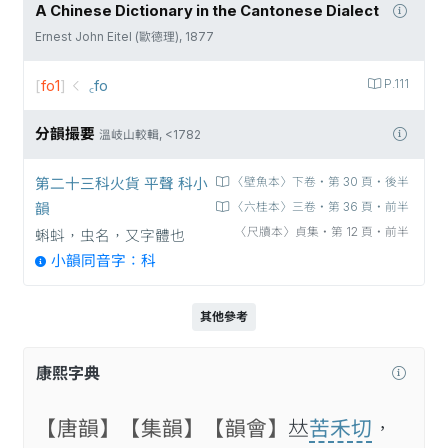
A Chinese Dictionary in the Cantonese Dialect
Ernest John Eitel (歐德理), 1877
[
fo1
]
꜀fo
P.111
分韻撮要
溫岐山較輯, <1782
第二十三科火貨 平聲 科小
〈壁魚本〉下卷‧第 30 頁‧後半
韻
〈六桂本〉三卷‧第 36 頁‧前半
〈尺牘本〉貞集‧第 12 頁‧前半
蝌蚪，虫名，又字體也
小韻同音字：科
其他參考
康熙字典
【唐韻】
【集韻】
【韻會】
𠀤
苦禾切
，