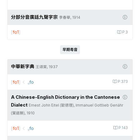
分部分音廣話九聲字宗
李春華, 1914
[
fo1
]
P.3
早期粵音
中華新字典
王頌棠, 1937
[
fo1
]
꜀fo
P.373
A Chinese-English Dictionary in the Cantonese
Dialect
Ernest John Eitel (歐德理), Immanuel Gottlieb Genähr
(葉道勝), 1910
[
fo1
]
꜀fo
P.143