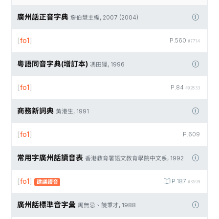
廣州話正音字典
詹伯慧主編, 2007 (2004)
[
fo1
]
P.560
#7714
粵語同音字典(增訂本)
馮田獵, 1996
[
fo1
]
P.84
#02833
商務新詞典
黃港生, 1991
[
fo1
]
P.609
常用字廣州話讀音表
香港教育署語文教育學院中文系, 1992
[
fo1
]
P.187
建議讀音
#3599
廣州話標準音字彙
周無忌、饒秉才, 1988