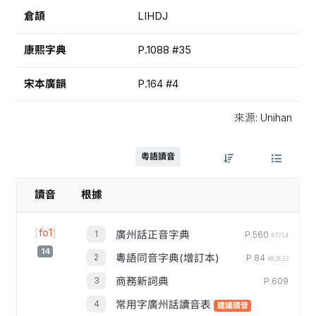
倉頡
LIHDJ
康熙字典
P.1088 #35
宋本廣韻
P.164 #4
來源: Unihan
粵語讀音
讀音
根據
[
fo1
]
廣州話正音字典
P.560
#7714
14
粵語同音字典(增訂本)
P.84
#02833
商務新詞典
P.609
常用字廣州話讀音表
建議讀音