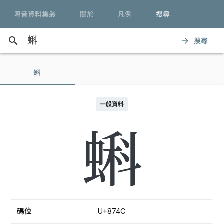
粵音資料集叢
關於
凡例
搜尋
search
搜尋
arrow_forward
蝌
一般資料
蝌
碼位
U+874C