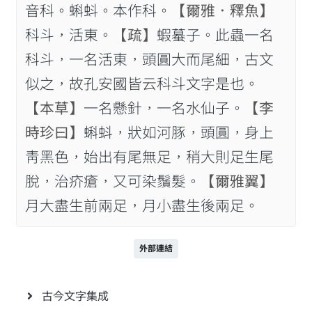
音科。蝌蚪。本作科。
【爾雅．釋魚】
科斗，活東。
【疏】
蝦蟇子。此蟲一名
科斗，一名活東，頭圓大而尾細，古文
似之，故孔安國皆云科斗文字是也。
【本草】
一名懸針，一名水仙子。
【李
時珍曰】
蝌蚪，狀如河豚，頭圓，身上
靑黑色，始出有尾無足，稍大則足生尾
脫，治疥瘡，又可染鬚髮。
【爾雅翼】
月大盡生前兩足，月小盡生後兩足。
外部連結
古今文字集成