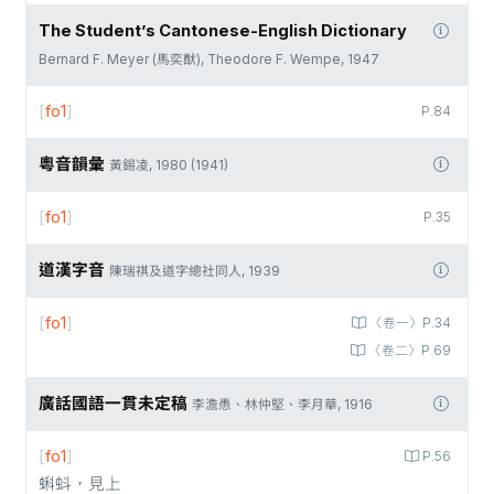
The Student’s Cantonese-English Dictionary
Bernard F. Meyer (馬奕猷), Theodore F. Wempe, 1947
[
fo1
]
P.84
粵音韻彙
黃錫凌, 1980 (1941)
[
fo1
]
P.35
道漢字音
陳瑞祺及道字總社同人, 1939
[
fo1
]
〈卷一〉P.34
〈卷二〉P.69
廣話國語一貫未定稿
李澹愚、林仲堅、李月華, 1916
[
fo1
]
P.56
蝌蚪，見上