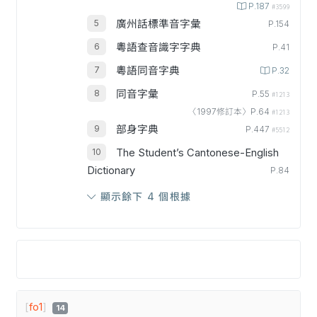
P.187
#3599
廣州話標準音字彙
P.154
粵語查音識字字典
P.41
粵語同音字典
P.32
同音字彙
P.55
#1213
〈1997修訂本〉P.64
#1213
部身字典
P.447
#5512
The Student’s Cantonese-English
Dictionary
P.84
顯示餘下 4 個根據
[
fo1
]
14