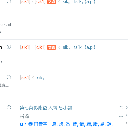
[
sik1
]
[
cik1
]
·
sik꜆
·
ts‘ik꜆ (a.p.)
又讀
manuel
0
n
[
sik1
]
[
cik1
]
·
sik꜆
·
ts‘ik꜆ (a.p.)
又讀
77
[
sik1
]
sik꜆
衛三畏廉士
第七英影應益 入聲 息小韻
〈
〈
蜥蜴
〈
小韻同音字：息, 熄, 悉, 昔, 惜, 踖, 腊, 舄, 錫,