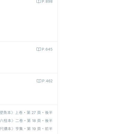
P.898
P.645
P.462
壁魚本〉上卷‧第 27 頁‧後半
六桂本〉二卷‧第 18 頁‧後半
尺牘本〉亨集‧第 19 頁‧前半