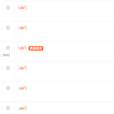
[
sik1
]
[
sik1
]
[
sik1
]
建議讀音
1992
[
sik1
]
[
sik1
]
[
sik1
]