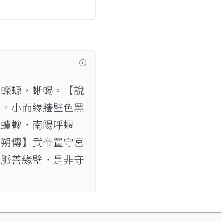
】
蠑螈，蜥蜴。
【說
蜴。小而緣牆壁色黑
蠦𧔊，南陽呼蝘
方朔傳】
武帝置守宮
脈脈善緣壁，是非守