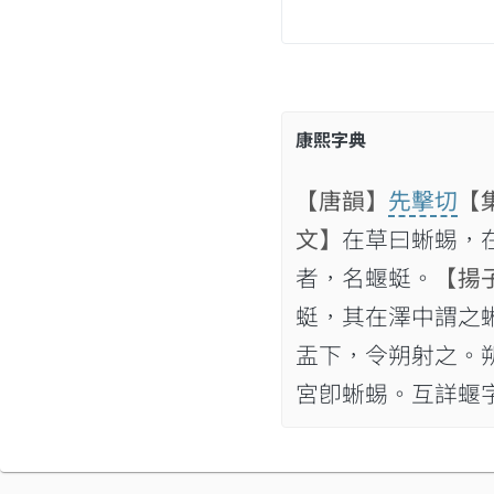
康熙字典
【唐韻】
先擊切
【
文】
在草曰蜥蜴，
者，名蝘蜓。
【揚
蜓，其在澤中謂之
盂下，令朔射之。
宮卽蜥蜴。互詳