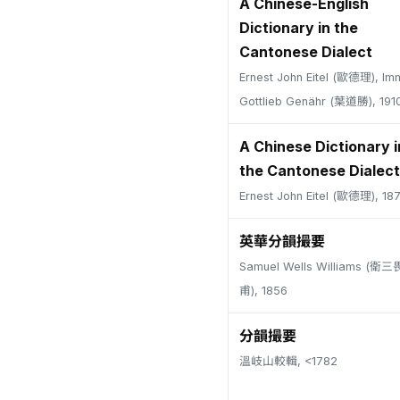
A Chinese-English
Dictionary in the
Cantonese Dialect
Ernest John Eitel (歐德理), Im
Gottlieb Genähr (葉道勝), 191
A Chinese Dictionary i
the Cantonese Dialect
Ernest John Eitel (歐德理), 18
英華分韻撮要
Samuel Wells Williams (
甫), 1856
分韻撮要
溫岐山較輯, <1782