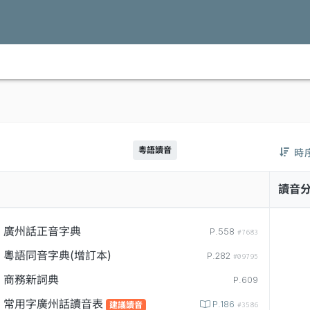
粵語讀音
時
讀音
廣州話正音字典
P.558
#7683
粵語同音字典(增訂本)
P.282
#09795
商務新詞典
P.609
常用字廣州話讀音表
P.186
建議讀音
#3586