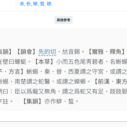
淅, 析, 晰, 晳, 媳
其他參考
集韻】
【韻會】
先的切
，𠀤音錫。
【爾雅．釋魚
在壁曰蝘蜓。
【本草】
小而五色尾靑碧者，名蜥
子．方言】
蜥蜴，秦、晉、西夏謂之守宮，或謂之
蜥蜴，南楚謂之蛇醫，或謂之蠑螈。
【前漢．東
朔曰：臣以爲龍又無角，謂之爲蛇又有足，跂跂
蝘字註。
【集韻】
亦作蝷、蜤。