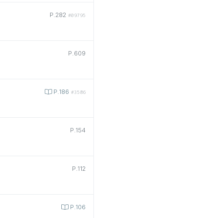
P.282
#09795
P.609
P.186
#3586
P.154
P.112
P.106