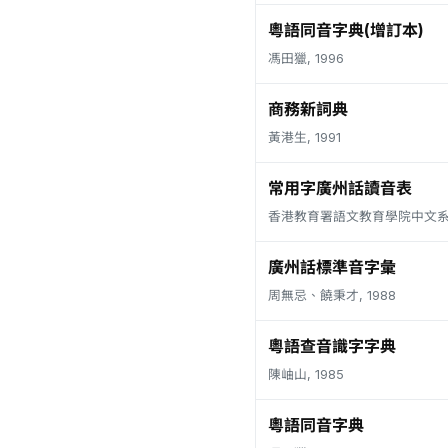
粵語同音字典(增訂本)
馮田獵, 1996
商務新詞典
黃港生, 1991
常用字廣州話讀音表
香港教育署語文教育學院中文系, 
廣州話標準音字彙
周無忌、饒秉才, 1988
粵語查音識字字典
陳岫山, 1985
粵語同音字典