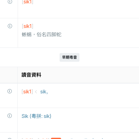
[
sik1
]
[
sik1
]
蜥蜴，俗名四脚蛇
早期粵音
讀音資料
[
sik1
]
sik꜆
Sik (粵拼: sik)