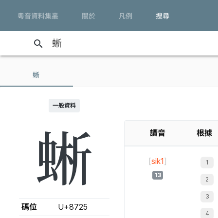
粵音資料集叢
關於
凡例
搜尋
search
蜥
一般資料
蜥
讀音
根據
[
sik1
]
13
碼位
U+8725