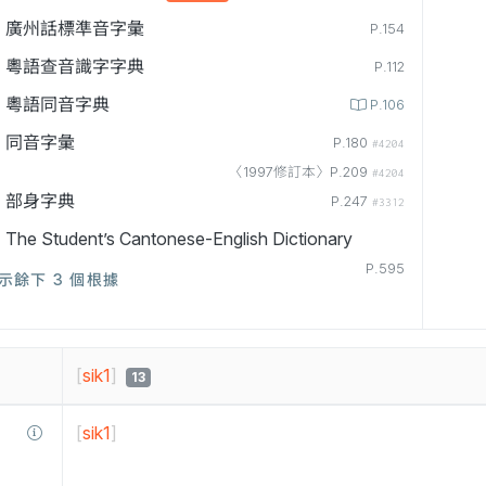
廣州話標準音字彙
P.154
粵語查音識字字典
P.112
粵語同音字典
P.106
同音字彙
P.180
#4204
〈1997修訂本〉P.209
#4204
部身字典
P.247
#3312
The Student’s Cantonese-English Dictionary
P.595
示餘下 3 個根據
[
sik1
]
13
[
sik1
]