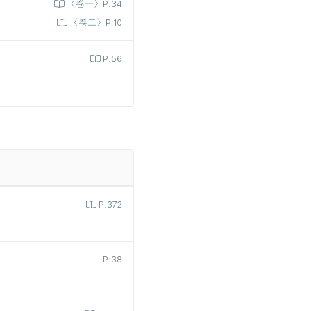
〈卷一〉P.34
〈卷二〉P.10
P.56
P.372
P.38