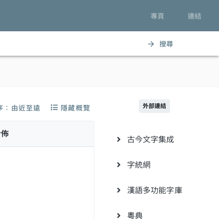
專頁
連結
搜尋
arrow_forward
外部連結
序：由近至遠
隱藏概覽
分佈
古今文字集成
字統網
漢語多功能字庫
粵典