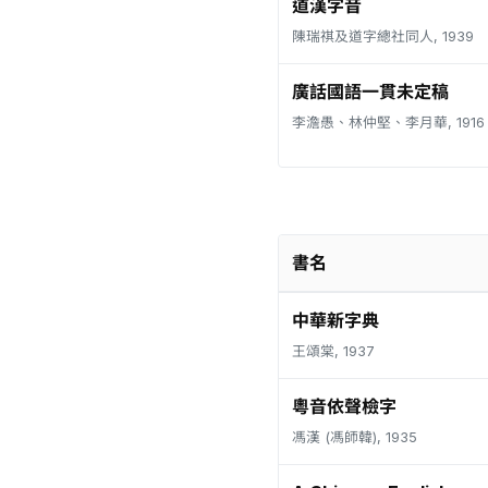
道漢字音
陳瑞祺及道字總社同人, 1939
廣話國語一貫未定稿
李澹愚、林仲堅、李月華, 1916
書名
中華新字典
王頌棠, 1937
粵音依聲檢字
馮漢 (馮師韓), 1935