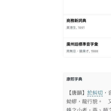
商務新詞典
黃港生, 1991
廣州話標準音字彙
周無忌、饒秉才, 1988
康熙字典
【唐韻】
於糾切
，
蚴蟉，龍行貌。 
蜂之小者，燕、趙