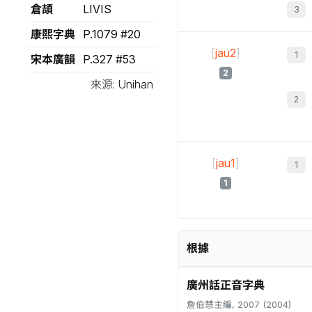
倉頡
LIVIS
康熙字典
P.1079 #20
[
jau2
]
宋本廣韻
P.327 #53
2
來源: Unihan
[
jau1
]
1
根據
廣州話正音字典
詹伯慧主編, 2007 (2004)