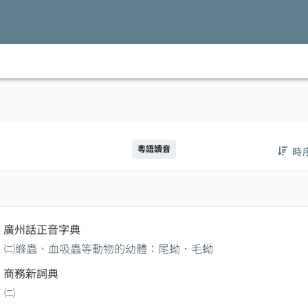
粵語讀音
時
廣州話正音字典
㈡縧蟲、血吸蟲等動物的幼體：尾蚴．毛蚴
商務新詞典
㈡