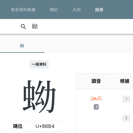
粵音資料集叢
關於
凡例
搜尋
search
蚴
一般資料
蚴
讀音
根據
[
jau3
]
3
碼位
U+86B4