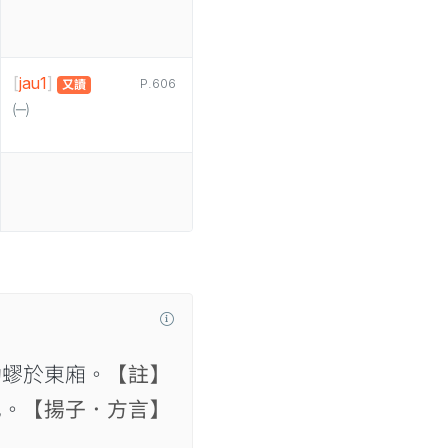
[
jau1
]
P.606
又讀
㈠
蚴蟉於東廂。
【註】
也。
【揚子．方言】