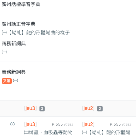
廣州話標準音字彙
廣州話正音字典
㈠【蚴虬】龍的形體彎曲的樣子
商務新詞典
㈠
商務新詞典
㈠
又讀
[
jau3
]
[
jau2
]
3
2
[
jau3
]
[
jau2
]
P.555
P.555
#7632
#7632
㈡縧蟲、血吸蟲等動物
㈠【蚴虬】龍的形體彎