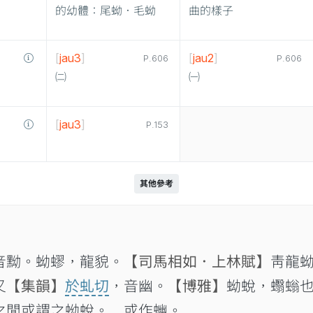
的幼體：尾蚴．毛蚴
曲的樣子
[
jau3
]
[
jau2
]
P.606
P.606
㈡
㈠
[
jau3
]
P.153
其他參考
音黝。蚴蟉，龍貌。
【司馬相如．上林賦】
靑龍
又
【集韻】
於虬切
，音幽。
【博雅】
蚴蛻，蠮螉
之閒或謂之蚴蛻。 或作𧍘。