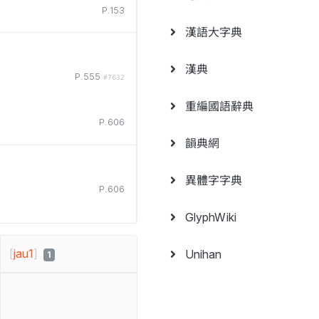
P.153
漢語大字典
漢典
P.555
#7632
重編國語辭典
P.606
韻典網
異體字字典
P.606
GlyphWiki
[
jau1
]
Unihan
1