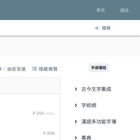
專頁
連結
搜尋
arrow_forward
外部連結
序：由近至遠
隱藏概覽
古今文字集成
字統網
P.555
#7632
漢語多功能字庫
P.606
粵典