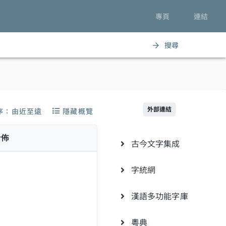
專頁
連結
搜尋
arrow_forward
外部連結
序：由近至遠
隱藏概覽
分佈
古今文字集成
字統網
漢語多功能字庫
粵典