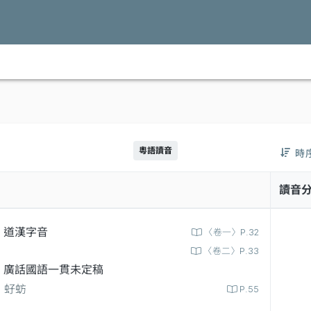
粵語讀音
時
讀音
道漢字音
〈卷一〉P.32
〈卷二〉P.33
廣話國語一貫未定稿
虸蚄
P.55