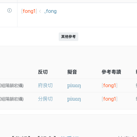
[
fong1
]
꜀fong
其他參考
反切
擬音
參考粵讀
piuɑŋ
府良切
[
fong1
]
幫
組
陽
韻
宕
攝
)
piuɑŋ
分房切
[
fong1
]
幫
組
陽
韻
宕
攝
)