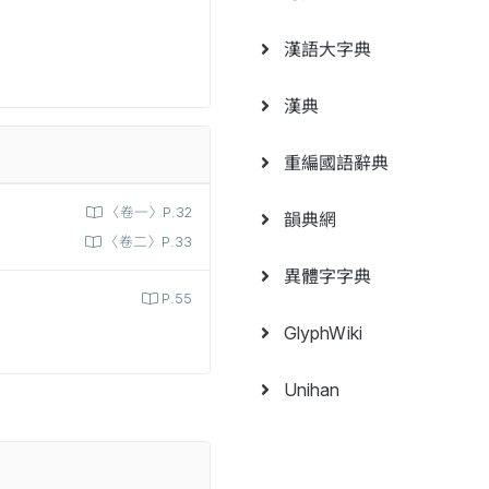
漢語大字典
漢典
重編國語辭典
〈卷一〉P.32
韻典網
〈卷二〉P.33
異體字字典
P.55
GlyphWiki
Unihan