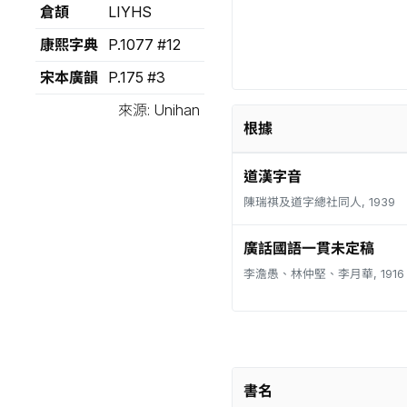
倉頡
LIYHS
康熙字典
P.1077 #12
宋本廣韻
P.175 #3
來源: Unihan
根據
道漢字音
陳瑞祺及道字總社同人, 1939
廣話國語一貫未定稿
李澹愚、林仲堅、李月華, 1916
書名