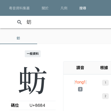
粵音資料集叢
關於
凡例
搜尋
search
蚄
一般資料
蚄
讀音
根據
[
fong1
]
2
碼位
U+8684