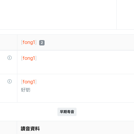
[
fong1
]
2
[
fong1
]
[
fong1
]
虸蚄
早期粵音
讀音資料