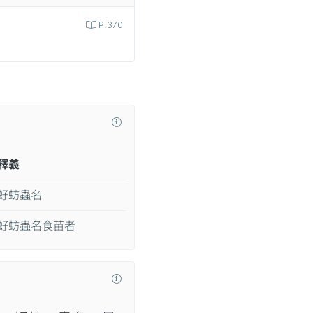
P.370
釋義
虸蚄蟲名
虸蚄蟲名食苗者