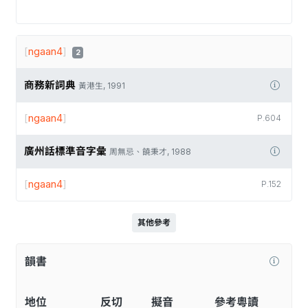
[
ngaan4
]
2
商務新詞典
黃港生, 1991
[
ngaan4
]
P.604
廣州話標準音字彙
周無忌、饒秉才, 1988
[
ngaan4
]
P.152
其他參考
韻書
地位
反切
擬音
參考粵讀