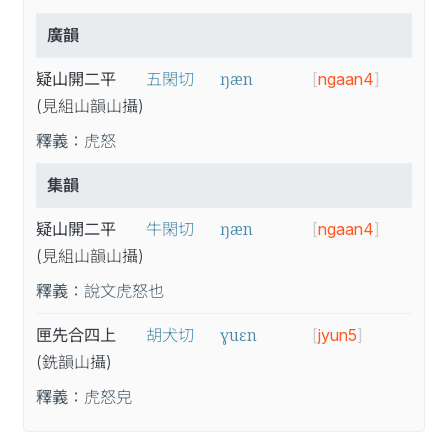
廣韻
ŋæn
疑山開二平
五閑切
[
ngaan4
]
(見
組
山
韻
山
攝
)
釋義：
虎怒
集韻
ŋæn
疑山開二平
牛閑切
[
ngaan4
]
(見
組
山
韻
山
攝
)
釋義：
說文虎怒也
ɣuɛn
匣先合四上
胡犬切
[
jyun5
]
(銑
韻
山
攝
)
釋義：
虎怒皃