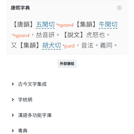
康熙字典
【唐韻】
五閑切
【集韻】
牛閑切
*ngaan4
，𠀤音訮。
【說文】
虎怒也。
*ngaan4
又
【集韻】
胡犬切
，音泫。義同。
*jyun5
外部連結
古今文字集成
字統網
漢語多功能字庫
粵典