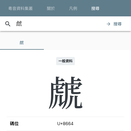
粵音資料集叢
關於
凡例
搜尋
search
搜尋
arrow_forward
虤
一般資料
虤
碼位
U+8664