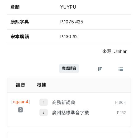
倉頡
YUYPU
康熙字典
P.1075 #25
宋本廣韻
P.130 #2
來源: Unihan
粵語讀音
讀音
根據
[
ngaan4
]
商務新詞典
P.604
2
廣州話標準音字彙
P.152