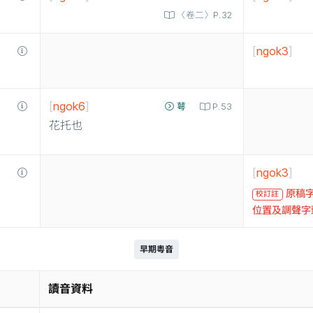
〈卷二〉P.32
[
ngok3
]
[
ngok6
]
萼
P.53
花托也
[
ngok3
]
原稿字
校訂註
位置及調聲字
早期粵音
讀音資料