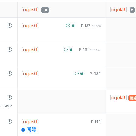
[
ngok6
]
[
ngok3
]
10
5
[
ngok6
]
萼
P.187
#2628
[
ngok6
]
萼
P.251
#08732
[
ngok6
]
萼
P.585
[
ngok3
]
建
1992
[
ngok6
]
P.149
同萼