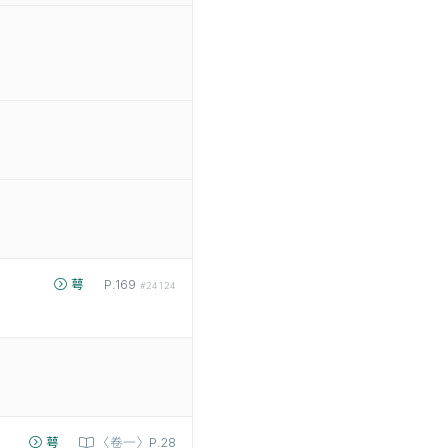
萼
P.169
#24124
萼
〈卷一〉P.28