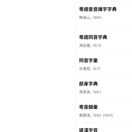
粵語查音識字字典
陳岫山, 1985
粵語同音字典
馮田獵, 1974
同音字彙
余秉昭, 1971
部身字典
馮思禹, 1967
粵音韻彙
黃錫凌, 1980 (1941)
道漢字音