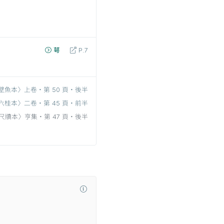
萼
P.7
壁魚本〉上卷‧第 50 頁‧後半
六桂本〉二卷‧第 45 頁‧前半
尺牘本〉亨集‧第 47 頁‧後半