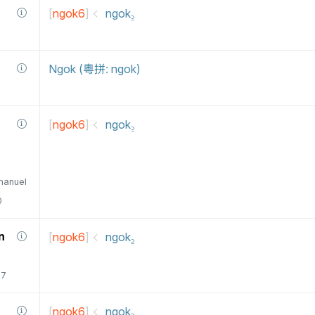
[
ngok6
]
ngok꜇
Ngok (粵拼: ngok)
[
ngok6
]
ngok꜇
manuel
0
n
[
ngok6
]
ngok꜇
77
[
ngok6
]
ngok꜇