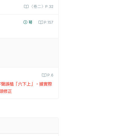
〈卷二〉P.32
萼
P.157
P.6
聲誤植「六下上」，據實際
頭修正