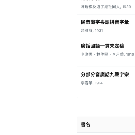
陳瑞祺及道字總社同人, 1939
民衆識字粤語拼音字彙
趙雅庭, 1931
廣話國語一貫未定稿
李澹愚、林仲堅、李月華, 1916
分部分音廣話九聲字宗
李春華, 1914
書名