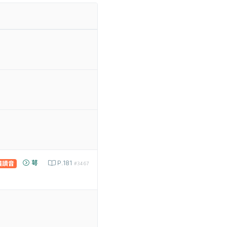
萼
P.181
議讀音
#3467