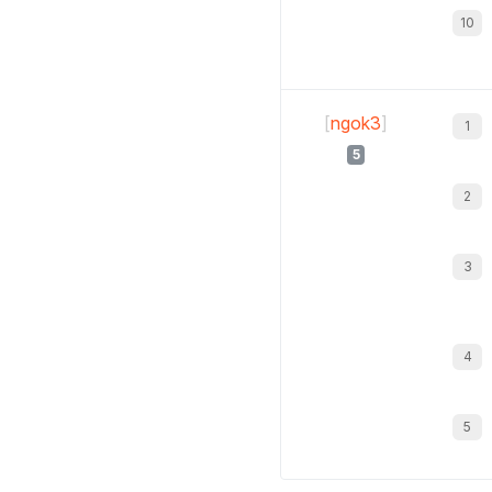
[
ngok3
]
5