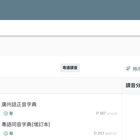
粵語讀音
時
讀音
廣州話正音字典
P.187
萼
#2628
粵語同音字典(增訂本)
P.251
萼
#08732