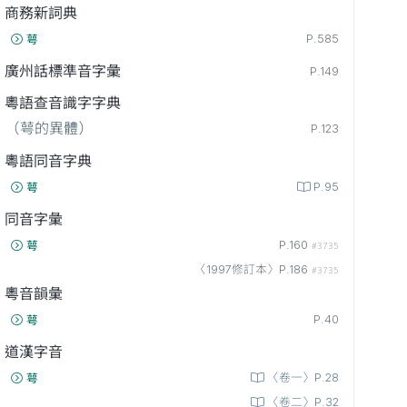
商務新詞典
P.585
萼
廣州話標準音字彙
P.149
粵語查音識字字典
（萼的異體）
P.123
粵語同音字典
P.95
萼
同音字彙
P.160
萼
#3735
〈1997修訂本〉P.186
#3735
粵音韻彙
P.40
萼
道漢字音
〈卷一〉P.28
萼
〈卷二〉P.32