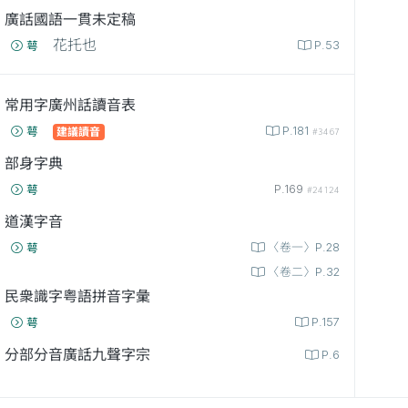
廣話國語一貫未定稿
花托也
P.53
萼
常用字廣州話讀音表
P.181
萼
建議讀音
#3467
部身字典
P.169
萼
#24124
道漢字音
〈卷一〉P.28
萼
〈卷二〉P.32
民衆識字粤語拼音字彙
P.157
萼
分部分音廣話九聲字宗
P.6