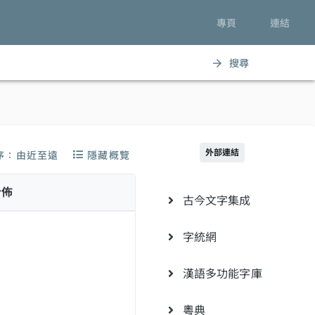
專頁
連結
搜尋
arrow_forward
外部連結
序：由近至遠
隱藏概覽
分佈
古今文字集成
字統網
漢語多功能字庫
粵典