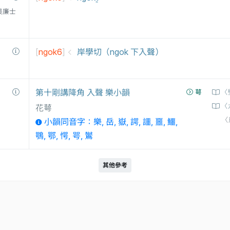
衛三畏廉士
[
ngok6
]
岸學切（ngok 下入聲）
第十剛講降角 入聲 樂小韻
萼
〈
〈
花萼
〈
小韻同音字：樂, 岳, 嶽, 諤, 讍, 噩, 鱷,
鶚, 鄂, 愕, 咢, 鸑
其他參考