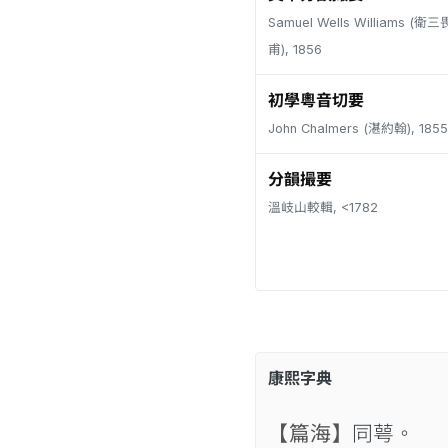
Samuel Wells Williams (
甫), 1856
初學粵音切要
John Chalmers (湛約翰), 1855
分韻撮要
溫岐山較輯, <1782
康熙字典
【篇海】
同萼。