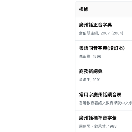
根據
廣州話正音字典
詹伯慧主編, 2007 (2004)
粵語同音字典(增訂本)
馮田獵, 1996
商務新詞典
黃港生, 1991
常用字廣州話讀音表
香港教育署語文教育學院中文系, 
廣州話標準音字彙
周無忌、饒秉才, 1988