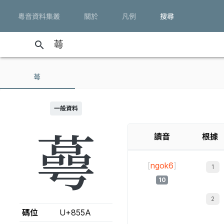
粵音資料集叢
關於
凡例
搜尋
search
蕚
一般資料
蕚
讀音
根據
[
ngok6
]
10
碼位
U+855A