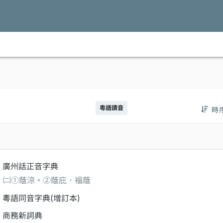
粵語讀音
時
廣州話正音字典
㈡①蔭涼。②蔭庇．福蔭
粵語同音字典(增訂本)
商務新詞典