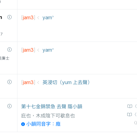
0
n
[
jam3
]
yam꜄
77
[
jam3
]
yam꜄
衛三畏廉士
[
jam3
]
英浸切（yum 上去聲）
第十七金錦禁急 去聲 蔭小韻
〈
〈
庇也，木成陰下可歇息也
〈
小韻同音字：廕