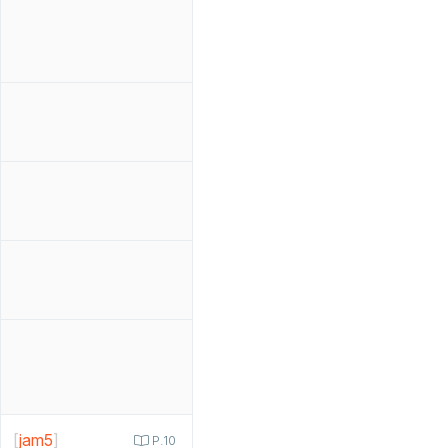
[
jam5
]
P.10