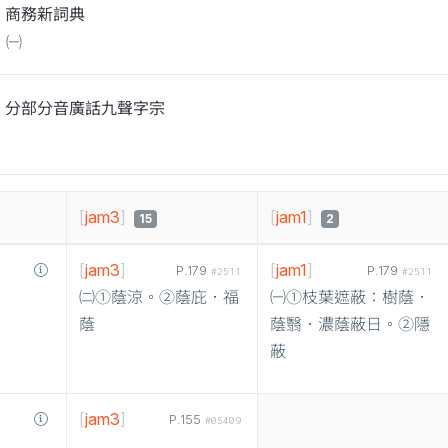
商務新詞典
㈠
分部分音廣話九聲字宗
[
jam3
]
[
jam1
]
15
2
[
jam3
]
[
jam1
]
P.179
P.179
#2511
#2511
㈡①蔭涼。②蔭庇．福
㈠①枝葉遮蔽：樹蔭．
蔭
蔭翳．濃蔭蔽日。②隱
蔽
[
jam3
]
P.155
#05409