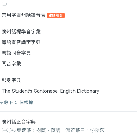
㈡
常用字廣州話讀音表
建議讀音
廣州話標準音字彙
粵語查音識字字典
粵語同音字典
同音字彙
部身字典
The Student’s Cantonese-English Dictionary
示餘下 5 個根據
廣州話正音字典
㈠①枝葉遮蔽：樹蔭．蔭翳．濃蔭蔽日。②隱蔽