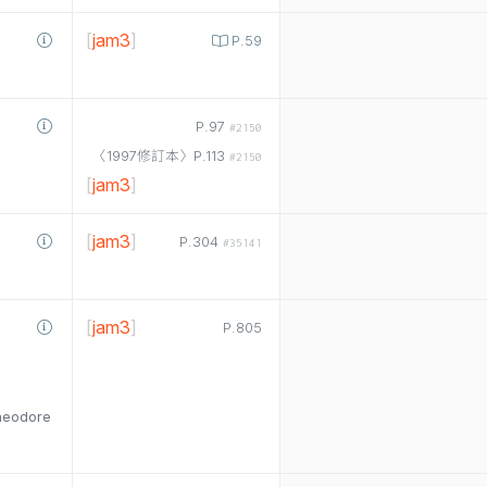
[
jam3
]
P.59
P.97
#2150
〈1997修訂本〉P.113
#2150
[
jam3
]
[
jam3
]
P.304
#35141
[
jam3
]
P.805
heodore