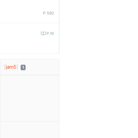
P.592
P.10
[
jam5
]
1