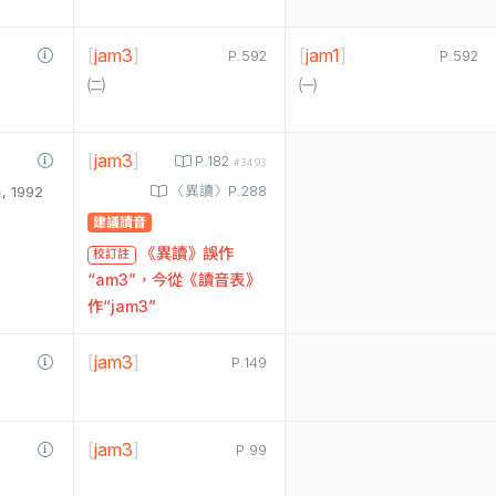
[
jam3
]
[
jam1
]
P.592
P.592
㈡
㈠
[
jam3
]
P.182
#3493
〈異讀〉P.288
1992
建議讀音
《異讀》誤作
校訂註
“am3”，今從《讀音表》
作“jam3”
[
jam3
]
P.149
[
jam3
]
P.99