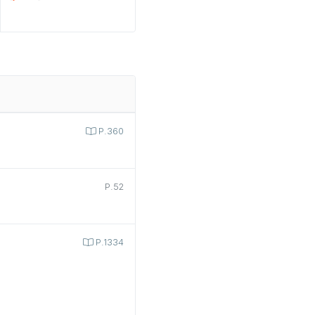
P.360
P.52
P.1334