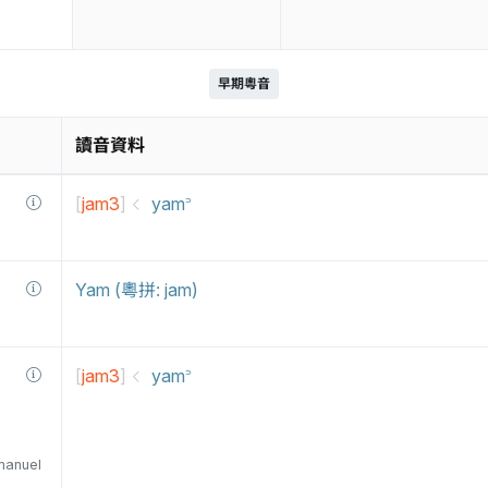
早期粵音
讀音資料
[
jam3
]
yam꜄
Yam (粵拼: jam)
[
jam3
]
yam꜄
manuel