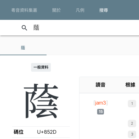
粵音資料集叢
關於
凡例
搜尋
search
蔭
一般資料
蔭
讀音
根據
[
jam3
]
15
碼位
U+852D