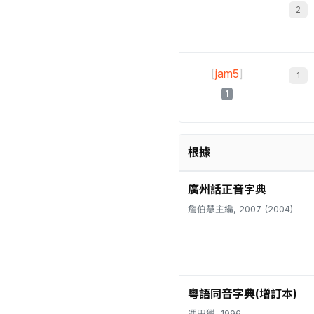
[
jam5
]
1
根據
廣州話正音字典
詹伯慧主編, 2007 (2004)
粵語同音字典(增訂本)
馮田獵, 1996