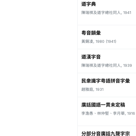
道字典
陳瑞祺及道字總社同人, 1941
粵音韻彙
黃錫凌, 1980 (1941)
道漢字音
陳瑞祺及道字總社同人, 1939
民衆識字粤語拼音字彙
趙雅庭, 1931
廣話國語一貫未定稿
李澹愚、林仲堅、李月華, 1916
分部分音廣話九聲字宗