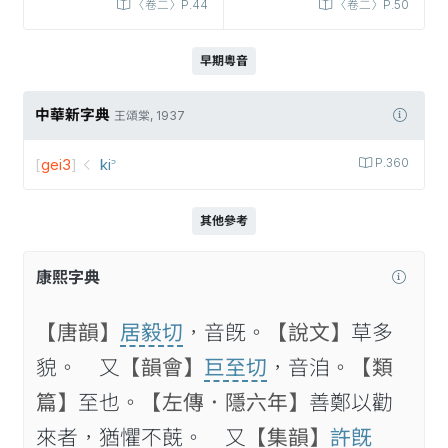
〈卷二〉P.44
〈卷二〉P.50
早期粵音
中華新字典
王頌棠, 1937
[
gei3
]
ki꜄
P.360
其他參考
康熙字典
【唐韻】
居毅切
，音旣。
【說文】
草多
貌。 又
【韻會】
巨至切
，音洎。
【類
篇】
至也。
【左傳．隱六年】
善鄭以勸
來者，猶懼不蔇。 又
【集韻】
許旣