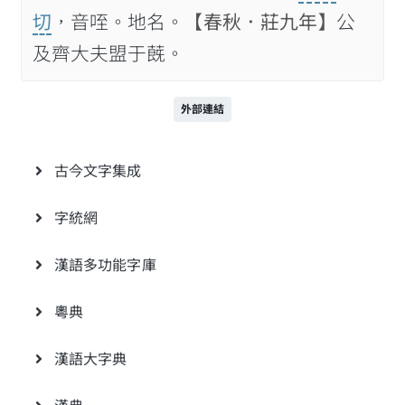
切
，音咥。地名。
【春秋．莊九年】
公
及齊大夫盟于蔇。
外部連結
古今文字集成
字統網
漢語多功能字庫
粵典
漢語大字典