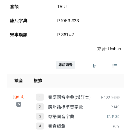
倉頡
TAIU
康熙字典
P.1053 #23
宋本廣韻
P.361 #7
來源: Unihan
粵語讀音
讀音
根據
[
gei3
]
粵語同音字典(增訂本)
P.103
#03535
5
廣州話標準音字彙
P.149
粵語同音字典
P.39
粵音韻彙
P.19