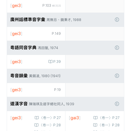
[
gei3
]
P.103
#03535
廣州話標準音字彙
周無忌、饒秉才, 1988
[
gei3
]
P.149
粵語同音字典
馮田獵, 1974
[
gei3
]
P.39
粵音韻彙
黃錫凌, 1980 (1941)
[
gei3
]
P.19
道漢字音
陳瑞祺及道字總社同人, 1939
[
gei3
]
[
gai3
]
〈卷一〉P.27
〈卷一〉P.27
〈卷一〉P.28
〈卷一〉P.28