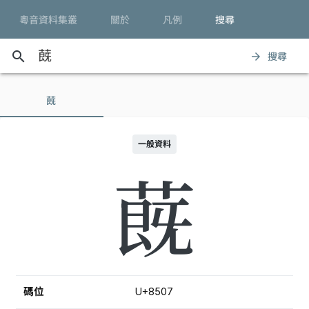
粵音資料集叢
關於
凡例
搜尋
search
搜尋
arrow_forward
蔇
一般資料
蔇
碼位
U+8507