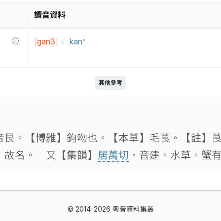
讀音資料
[
gan3
]
kan꜄
其他參考
音艮。
【博雅】
鉤吻也。
【本草】
毛茛。
【註】
，故名。 又
【集韻】
居萬切
，音建。水草。蟹
© 2014-2026 粵音資料集叢