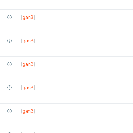
[
gan3
]
[
gan3
]
[
gan3
]
[
gan3
]
[
gan3
]