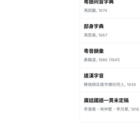
粵語同音字典
馮田獵, 1974
部身字典
馮思禹, 1967
粵音韻彙
黃錫凌, 1980 (1941)
道漢字音
陳瑞祺及道字總社同人, 1939
廣話國語一貫未定稿
李澹愚、林仲堅、李月華, 1916