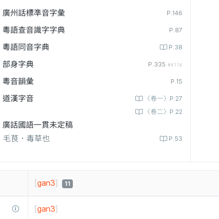
廣州話標準音字彙
P.146
粵語查音識字字典
P.87
粵語同音字典
P.38
部身字典
P.335
#4114
粵音韻彙
P.15
道漢字音
〈卷一〉P.27
〈卷二〉P.22
廣話國語一貫未定稿
毛茛，毒草也
P.53
[
gan3
]
11
[
gan3
]