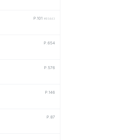
P.101
#03443
P.654
P.576
P.146
P.87