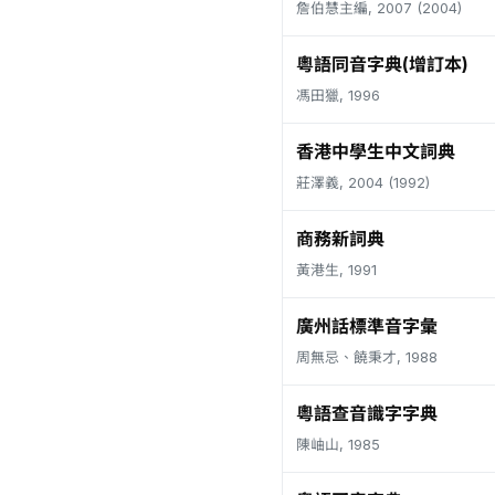
詹伯慧主編, 2007 (2004)
粵語同音字典(增訂本)
馮田獵, 1996
香港中學生中文詞典
莊澤義, 2004 (1992)
商務新詞典
黃港生, 1991
廣州話標準音字彙
周無忌、饒秉才, 1988
粵語查音識字字典
陳岫山, 1985