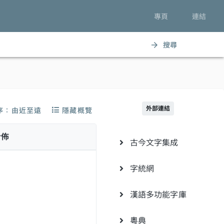
專頁
連結
搜尋
arrow_forward
外部連結
序：由近至遠
隱藏概覽
分佈
古今文字集成
字統網
漢語多功能字庫
粵典