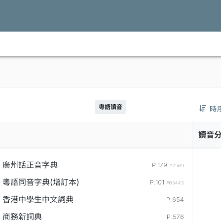
粵語讀音
時
讀音
廣州話正音字典
P.179
#2509
粵語同音字典(增訂本)
P.101
#03443
香港中學生中文詞典
P.654
商務新詞典
P.576