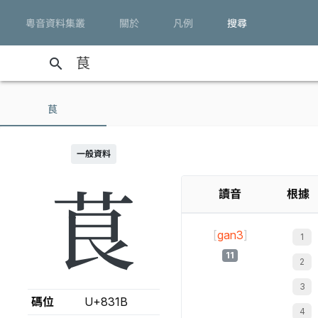
粵音資料集叢
關於
凡例
搜尋
search
茛
一般資料
茛
讀音
根據
[
gan3
]
11
碼位
U+831B