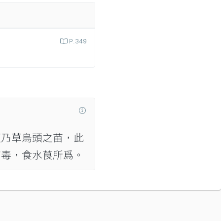
P.349
茛乃草烏頭之苗，此
有毒，食水茛所爲。