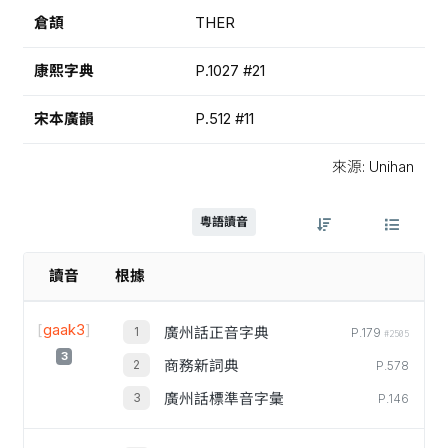
倉頡
THER
康熙字典
P.1027 #21
宋本廣韻
P.512 #11
來源: Unihan
粵語讀音
讀音
根據
[
gaak3
]
廣州話正音字典
P.179
#2505
3
商務新詞典
P.578
廣州話標準音字彙
P.146