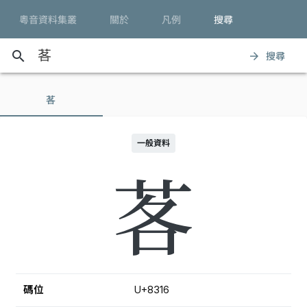
粵音資料集叢
關於
凡例
搜尋
search
搜尋
arrow_forward
茖
一般資料
茖
碼位
U+8316