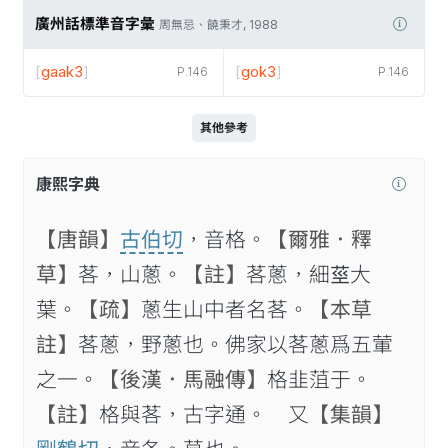
廣州話標準音字彙
周無忌、饒秉才, 1988
[
gaak3
]
[
gok3
]
P.146
P.146
其他參考
康熙字典
【唐韻】
古伯切
，音格。
【爾雅．釋
草】
茖，山蔥。
【註】
茖蔥，細𦮨大
葉。
【疏】
蔥生山中者名茖。
【本草
註】
茖蔥，野蔥也。佛家以茖蔥爲五葷
之一。
【後漢．馬融傳】
格韭菹于。
【註】
格與茖，古字通。 又
【集韻】