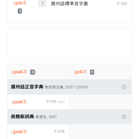
[
gok3
]
廣州話標準音字彙
P.146
1
[
gaak3
]
[
gok3
]
3
1
廣州話正音字典
詹伯慧主編, 2007 (2004)
[
gaak3
]
P.179
#2505
商務新詞典
黃港生, 1991
[
gaak3
]
P.578