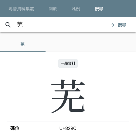
粵音資料集叢
關於
凡例
搜尋
search
搜尋
arrow_forward
芜
一般資料
芜
碼位
U+829C