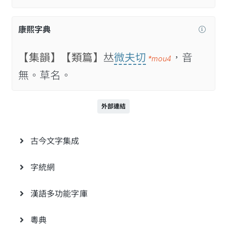
康熙字典
【集韻】
【類篇】
𠀤
微夫切
，音
*mou4
無。草名。
外部連結
古今文字集成
字統網
漢語多功能字庫
粵典