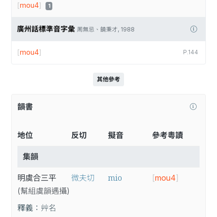
[
mou4
]
1
廣州話標準音字彙
周無忌、饒秉才, 1988
[
mou4
]
P.144
其他參考
韻書
地位
反切
擬音
參考粵讀
集韻
mio
明虞合三平
微夫切
[
mou4
]
(幫
組
虞
韻
遇
攝
)
釋義：
艸名