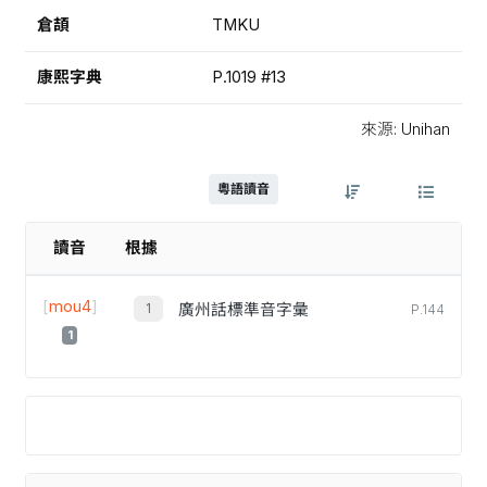
倉頡
TMKU
康熙字典
P.1019 #13
來源: Unihan
粵語讀音
讀音
根據
[
mou4
]
廣州話標準音字彙
P.144
1