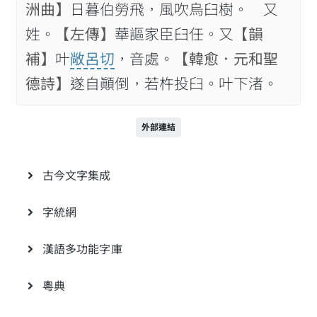
洲曲】
日暮伯勞飛，風吹烏臼樹。 又
姓。
【左傳】
華謳家臣臼任。又
【韻
補】
叶
敞呂切
，音處。
【韓愈．元和聖
德詩】
遂自顚倒，若杵投臼。叶下渚。
外部連結
古今文字集成
字統網
漢語多功能字庫
粵典