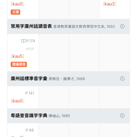
[
kau5
]
[
kau3
]
又讀
常用字廣州話讀音表
香港教育署語文教育學院中文系, 1992
P.174
#3335
[
kau5
]
建議讀音
廣州話標準音字彙
周無忌、饒秉才, 1988
P.141
[
kau5
]
粵語查音識字字典
陳岫山, 1985
P.66