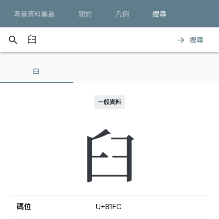
粵音資料集叢
關於
凡例
搜尋
search
搜尋
arrow_forward
臼
一般資料
臼
碼位
U+81FC