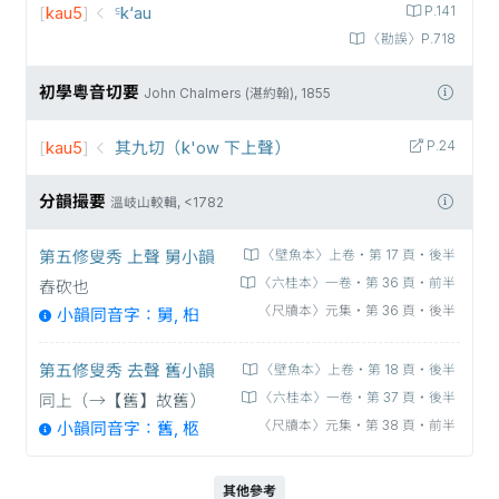
[
kau5
]
꜃k‘au
P.141
〈勘誤〉P.718
初學粵音切要
John Chalmers (湛約翰), 1855
[
kau5
]
其九切（k'ow 下上聲）
P.24
分韻撮要
溫岐山較輯, <1782
第五修叟秀 上聲 舅小韻
〈壁魚本〉上卷‧第 17 頁‧後半
〈六桂本〉一卷‧第 36 頁‧前半
舂砍也
〈尺牘本〉元集‧第 36 頁‧後半
小韻同音字：舅, 桕
第五修叟秀 去聲 舊小韻
〈壁魚本〉上卷‧第 18 頁‧後半
〈六桂本〉一卷‧第 37 頁‧後半
同上（→【舊】故舊）
〈尺牘本〉元集‧第 38 頁‧前半
小韻同音字：舊, 柩
其他參考