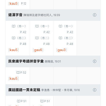
[
kau5
]
P.12
道漢字音
陳瑞祺及道字總社同人, 1939
〈卷一〉
〈卷一〉
〈卷一〉
P.42
P.42
P.42
〈卷二〉
〈卷二〉
〈卷二〉
P.48
P.48
P.48
[
kau5
]
[
gau6
]
[
gau3
]
民衆識字粤語拼音字彙
趙雅庭, 1931
P.52
[
kau5
]
廣話國語一貫未定稿
李澹愚、林仲堅、李月華, 1916
P.51
P.51