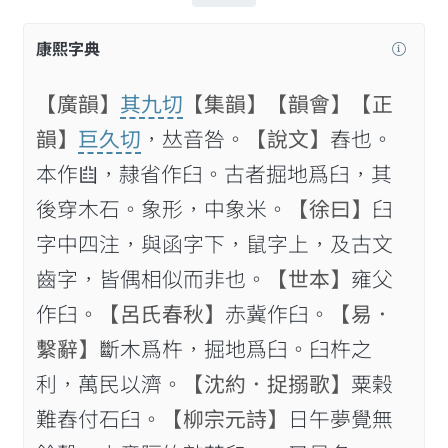
康熙字典
【廣韻】
其九切
【集韻】
【韻會】
【正
韻】
巨久切
，𠀤音咎。
【說文】
舂也。
本作𠚒，隷省作臼。古者掘地爲臼，其
後穿木石。象形，中象米。
【徐曰】
臼
字中四注，與函字下，鼠字上，及古文
齒字，皆偶相似而非也。
【世本】
雍父
作臼。
【呂氏春秋】
赤冀作臼。
【易．
繫辭】
斷木爲杵，掘地爲臼。臼杵之
利，萬民以濟。
【沈約．捉搦歌】
粟榖
難舂付石臼。
【柳宗元詩】
日午夢覺無