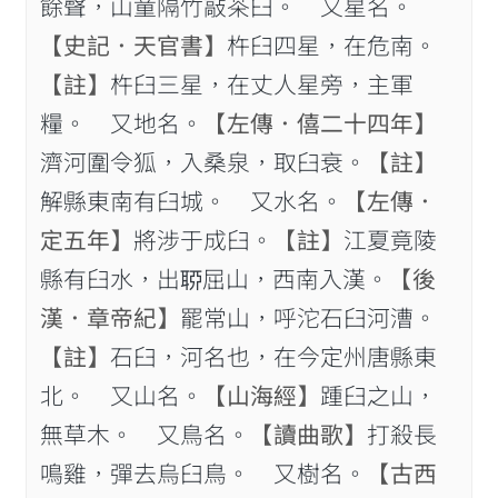
餘聲，山童隔竹敲茶臼。 又星名。
【史記．天官書】
杵臼四星，在危南。
【註】
杵臼三星，在丈人星旁，主軍
糧。 又地名。
【左傳．僖二十四年】
濟河圍令狐，入桑泉，取臼衰。
【註】
解縣東南有臼城。 又水名。
【左傳．
定五年】
將涉于成臼。
【註】
江夏竟陵
縣有臼水，出𦖂屈山，西南入漢。
【後
漢．章帝紀】
罷常山，呼沱石臼河漕。
【註】
石臼，河名也，在今定州唐縣東
北。 又山名。
【山海經】
踵臼之山，
無草木。 又鳥名。
【讀曲歌】
打殺長
鳴雞，彈去烏臼鳥。 又樹名。
【古西