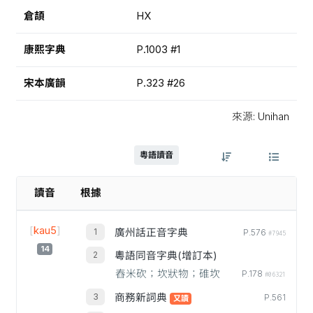
倉頡
HX
康熙字典
P.1003 #1
宋本廣韻
P.323 #26
來源: Unihan
粵語讀音
讀音
根據
[
kau5
]
廣州話正音字典
P.576
#7945
14
粵語同音字典(增訂本)
舂米砍；坎狀物；碓坎
P.178
#06321
商務新詞典
P.561
又讀