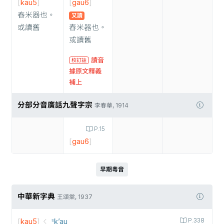
[
kau5
]
[
gau6
]
舂米器也。
又讀
或讀舊
舂米器也。
或讀舊
讀音
校訂註
據原文釋義
補上
分部分音廣話九聲字宗
李春華, 1914
P.15
[
gau6
]
早期粵音
中華新字典
王頌棠, 1937
[
kau5
]
꜃k’au
P.338