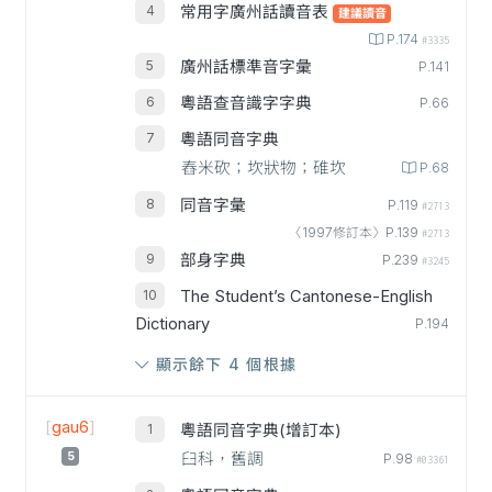
常用字廣州話讀音表
建議讀音
P.174
#3335
廣州話標準音字彙
P.141
粵語查音識字字典
P.66
粵語同音字典
舂米砍；坎狀物；碓坎
P.68
同音字彙
P.119
#2713
〈1997修訂本〉P.139
#2713
部身字典
P.239
#3245
The Student’s Cantonese-English
Dictionary
P.194
顯示餘下 4 個根據
[
gau6
]
粵語同音字典(增訂本)
5
臼科，舊調
P.98
#03361