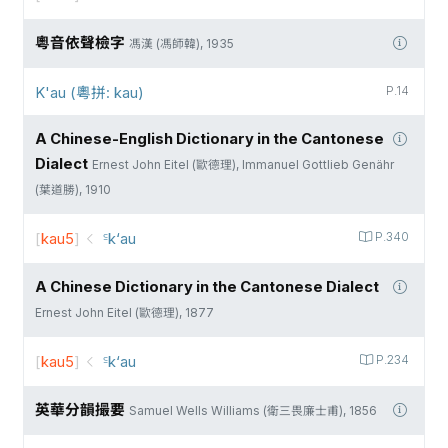
粵音依聲檢字
馮漢 (馮師韓), 1935
K'au (粵拼: kau)
P.14
A Chinese-English Dictionary in the Cantonese
Dialect
Ernest John Eitel (歐德理), Immanuel Gottlieb Genähr
(葉道勝), 1910
[
kau5
]
꜃k‘au
P.340
A Chinese Dictionary in the Cantonese Dialect
Ernest John Eitel (歐德理), 1877
[
kau5
]
꜃k‘au
P.234
英華分韻撮要
Samuel Wells Williams (衛三畏廉士甫), 1856