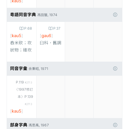
[
kau5
]
粵語同音字典
馮田獵, 1974
P.68
P.37
[
kau5
]
[
gau6
]
舂米砍；坎
臼科，舊調
狀物；碓坎
同音字彙
余秉昭, 1971
P.119
#2713
〈1997修訂
本〉P.139
#2713
[
kau5
]
部身字典
馮思禹, 1967