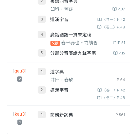
粵語同音字典
臼科，舊調
P.37
道漢字音
〈卷一〉P.42
〈卷二〉P.48
廣話國語一貫未定稿
舂米器也。或讀舊
P.51
又讀
分部分音廣話九聲字宗
P.15
[
gau3
]
道字典
2
井臼，舂砍
P.64
道漢字音
〈卷一〉P.42
〈卷二〉P.48
[
kau3
]
商務新詞典
P.561
1