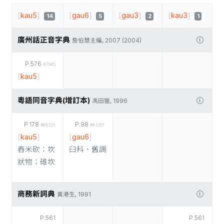
[
kau5
]
[
gau6
]
[
gau3
]
[
kau3
]
14
5
2
1
廣州話正音字典
詹伯慧主編, 2007 (2004)
P.576
#7945
[
kau5
]
粵語同音字典(增訂本)
馮田獵, 1996
P.178
P.98
#06321
#03361
[
kau5
]
[
gau6
]
舂米砍；坎
臼科，舊調
狀物；碓坎
商務新詞典
黃港生, 1991
P.561
P.561