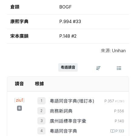
倉頡
BOGF
康熙字典
P.994 #33
宋本廣韻
P.148 #2
來源: Unihan
粵語讀音
讀音
根據
[
ziu1
]
粵語同音字典(增訂本)
P.357
#12503
6
商務新詞典
P.556
廣州話標準音字彙
P.140
粵語同音字典
P.133