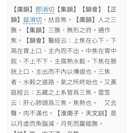
【廣韻】
卽消切
【集韻】
【韻會】
【正
韻】
兹消切
，𠀤音焦。
【廣韻】
人之三
膲。
【集韻】
三膲，無形之府。通作
焦。
【韻會】
醫經云：上焦在心下，下
鬲在胃上口，主內而不出。中焦在胃中
脘，不上不下，主腐熟水穀。下焦在膀
胱上口，主出而不內以傳道也。三焦
者，水榖之道路，氣之所終始也。又黃
庭經云：五藏之上系管爲三焦。雲笈
云：肝心肺頭爲三焦。焦熱也。 又去
聲。肉不滿也。
【淮南子．天文訓】
是
以月虛而魚腦減，月死而蠃蛖膲。