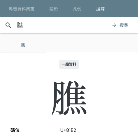
粵音資料集叢
關於
凡例
搜尋
search
搜尋
arrow_forward
膲
一般資料
膲
碼位
U+81B2