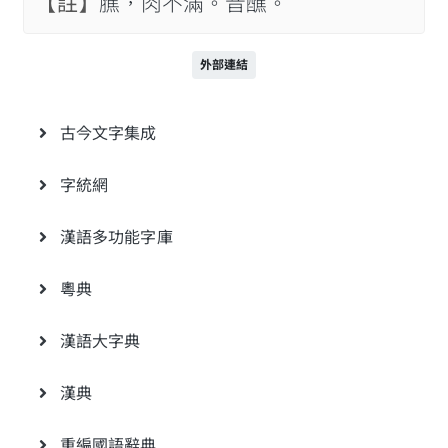
【註】
膲，肉不滿。音醮。
外部連結
古今文字集成
字統網
漢語多功能字庫
粵典
漢語大字典
漢典
重編國語辭典