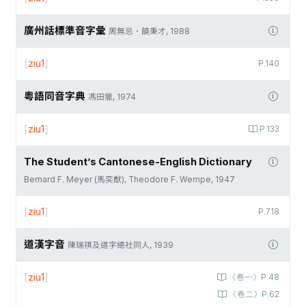
廣州話標準音字彙
周無忌、饒秉才, 1988
[
ziu1
]
P.140
粵語同音字典
馮田獵, 1974
[
ziu1
]
P.133
The Student’s Cantonese-English Dictionary
Bernard F. Meyer (馬奕猷), Theodore F. Wempe, 1947
[
ziu1
]
P.718
道漢字音
陳瑞祺及道字總社同人, 1939
[
ziu1
]
〈卷一〉P.48
〈卷二〉P.62