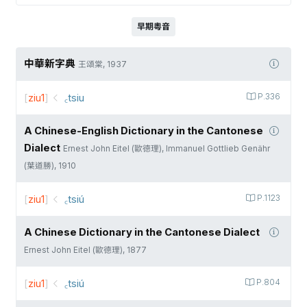
早期粵音
中華新字典
王頌棠, 1937
[
ziu1
]
꜀tsiu
P.336
A Chinese-English Dictionary in the Cantonese
Dialect
Ernest John Eitel (歐德理), Immanuel Gottlieb Genähr
(葉道勝), 1910
[
ziu1
]
꜀tsiú
P.1123
A Chinese Dictionary in the Cantonese Dialect
Ernest John Eitel (歐德理), 1877
[
ziu1
]
꜀tsiú
P.804