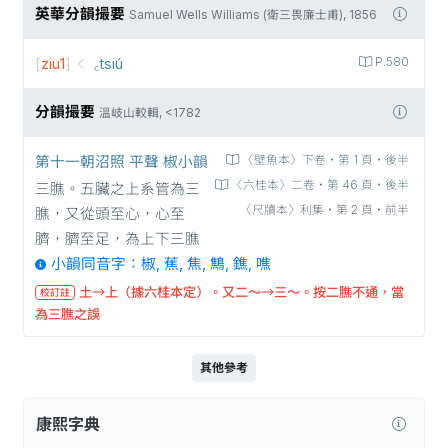
英華分韻撮要
Samuel Wells Williams (衛三畏廉士甫), 1856
[
ziu1
]
꜀tsiú
P.580
分韻撮要
溫岐山較輯, <1782
第十一朝沼照 平聲 椒小韻
〈壁魚本〉下卷‧第 1 頁‧後半
〈六桂本〉二卷‧第 46 頁‧後半
三膲。五臟之上系管為三
〈尺牘本〉利集‧第 2 頁‧前半
膲，又從頭至心，心至
臍，臍至足，為上下三膲
小韻同音字：椒, 蕉, 焦, 鷦, 鐎, 噍
土→上（據六桂本定）。又二～→三～。按二膲不通，當
校訂註
為三膲之誤
其他參考
康熙字典