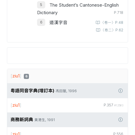
The Student’s Cantonese-English
Dictionary
P.718
道漢字音
〈卷一〉P.48
〈卷二〉P.62
[
ziu1
]
6
粵語同音字典(增訂本)
馮田獵, 1996
[
ziu1
]
P.357
#12503
商務新詞典
黃港生, 1991
[
ziu1
]
P.556