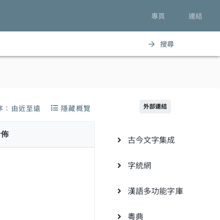
專頁
連結
搜尋
arrow_forward
外部連結
序：由近至遠
隱藏概覽
分佈
古今文字集成
字統網
漢語多功能字庫
粵典