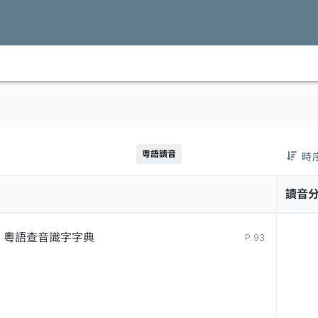
粵語讀音
時
讀音
粵語查音識字字典
P.93