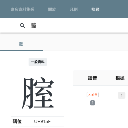
粵音資料集叢
關於
凡例
搜尋
search
腟
一般資料
腟
讀音
根據
[
zat6
]
1
碼位
U+815F