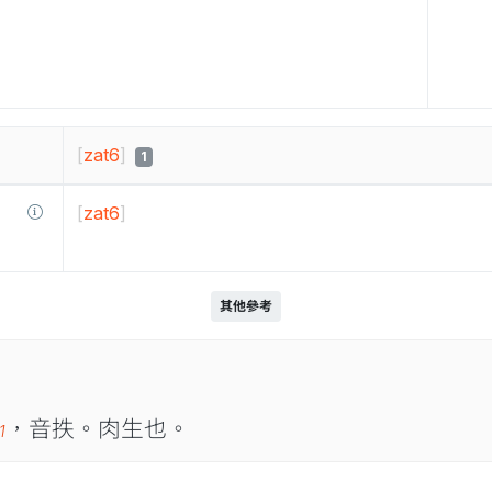
[
zat6
]
1
[
zat6
]
其他參考
，音抶。肉生也。
1