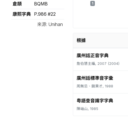
倉頡
BQMB
1
康熙字典
P.986 #22
來源: Unihan
根據
廣州話正音字典
詹伯慧主編, 2007 (2004)
廣州話標準音字彙
周無忌、饒秉才, 1988
粵語查音識字字典
陳岫山, 1985