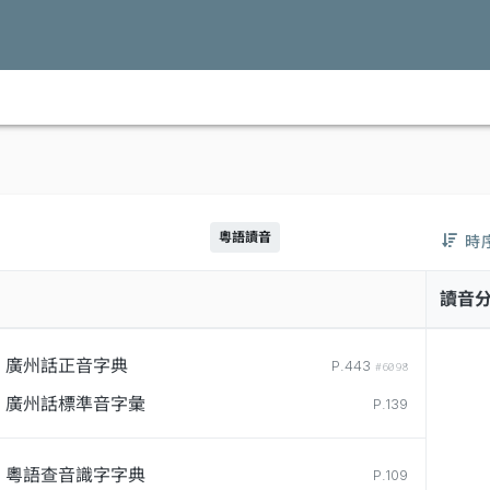
粵語讀音
時
讀音
廣州話正音字典
P.443
#6098
廣州話標準音字彙
P.139
粵語查音識字字典
P.109