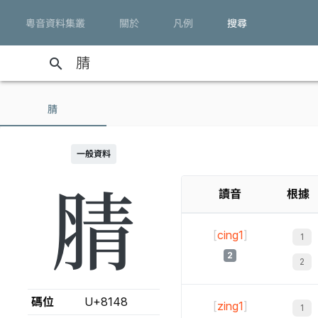
粵音資料集叢
關於
凡例
搜尋
search
腈
一般資料
腈
讀音
根據
[
cing1
]
2
碼位
U+8148
[
zing1
]