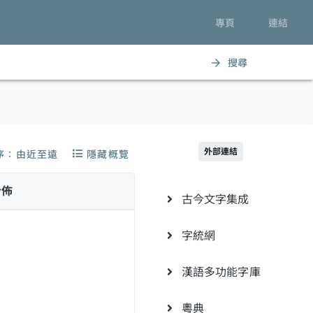
專頁
連結
搜尋
arrow_forward
外部連結
序：由近至遠
隱藏概覽
分佈
古今文字集成
字統網
漢語多功能字庫
粵典