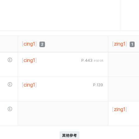
[
cing1
]
[
zing1
]
2
1
[
cing1
]
P.443
#6098
[
cing1
]
P.139
[
zing1
]
其他參考