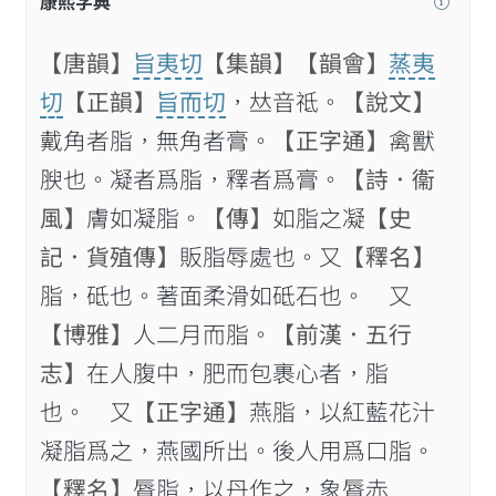
康熙字典
【唐韻】
旨夷切
【集韻】
【韻會】
蒸夷
切
【正韻】
旨而切
，𠀤音祗。
【說文】
戴角者脂，無角者膏。
【正字通】
禽獸
腴也。凝者爲脂，釋者爲膏。
【詩．衞
風】
膚如凝脂。
【傳】
如脂之凝
【史
記．貨殖傳】
販脂辱處也。又
【釋名】
脂，砥也。著面柔滑如砥石也。 又
【博雅】
人二月而脂。
【前漢．五行
志】
在人腹中，肥而包裹心者，脂
也。 又
【正字通】
燕脂，以紅藍花汁
凝脂爲之，燕國所出。後人用爲口脂。
【釋名】
脣脂，以丹作之，象脣赤