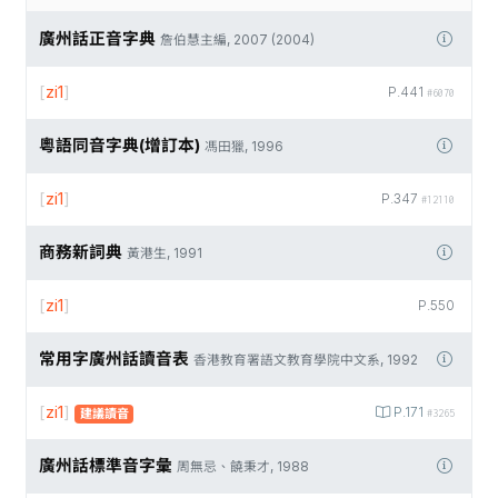
廣州話正音字典
詹伯慧主編, 2007 (2004)
[
zi1
]
P.441
#6070
粵語同音字典(增訂本)
馮田獵, 1996
[
zi1
]
P.347
#12110
商務新詞典
黃港生, 1991
[
zi1
]
P.550
常用字廣州話讀音表
香港教育署語文教育學院中文系, 1992
[
zi1
]
P.171
建議讀音
#3265
廣州話標準音字彙
周無忌、饒秉才, 1988