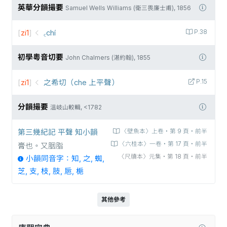
英華分韻撮要
Samuel Wells Williams (衛三畏廉士甫), 1856
[
zi1
]
꜀chí
P.38
初學粵音切要
John Chalmers (湛約翰), 1855
[
zi1
]
之希切（che 上平聲）
P.15
分韻撮要
溫岐山較輯, <1782
第三幾紀記 平聲 知小韻
〈壁魚本〉上卷‧第 9 頁‧前半
〈六桂本〉一卷‧第 17 頁‧前半
膏也。又胭脂
〈尺牘本〉元集‧第 18 頁‧前半
小韻同音字：知, 之, 蜘,
芝, 支, 枝, 肢, 巵, 梔
其他參考