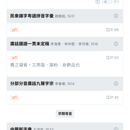
〈卷二〉P.1
民衆識字粤語拼音字彙
趙雅庭, 1931
[
zi1
]
P.98
廣話國語一貫未定稿
李澹愚、林仲堅、李月華, 1916
[
zi1
]
P.50
膏之凝者。又燕脂，脂粉：妝飾品也
分部分音廣話九聲字宗
李春華, 1914
[
zi1
]
P.45
早期粵音
中華新字典
王頌棠, 1937