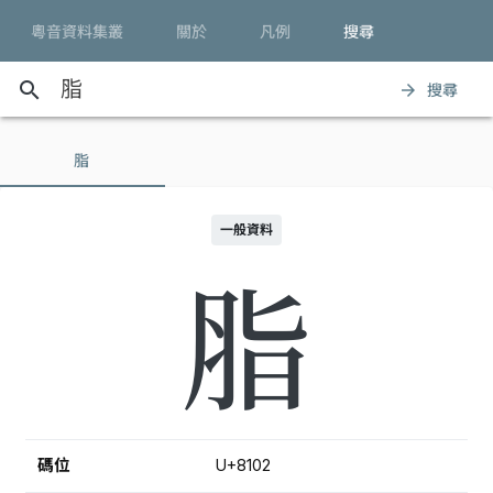
粵音資料集叢
關於
凡例
搜尋
search
搜尋
arrow_forward
脂
一般資料
脂
碼位
U+8102