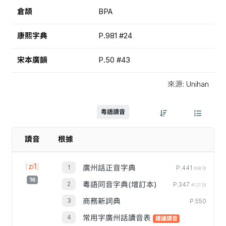
倉頡
BPA
康熙字典
P.981 #24
宋本廣韻
P.50 #43
來源: Unihan
粵語讀音
讀音
根據
[
zi1
]
廣州話正音字典
P.441
#6070
16
粵語同音字典(增訂本)
P.347
#12110
商務新詞典
P.550
常用字廣州話讀音表
建議讀音