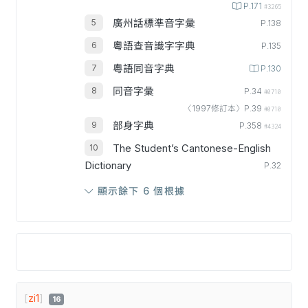
P.171
#3265
廣州話標準音字彙
P.138
粵語查音識字字典
P.135
粵語同音字典
P.130
同音字彙
P.34
#0710
〈1997修訂本〉P.39
#0710
部身字典
P.358
#4324
The Student’s Cantonese-English
Dictionary
P.32
顯示餘下 6 個根據
[
zi1
]
16