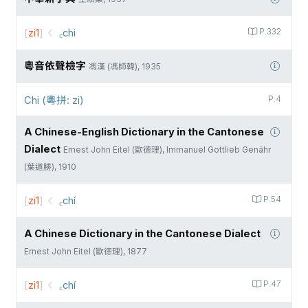
[
zi1
]
꜀chi
P.332
粵音依聲檢字
馮漢 (馮師韓), 1935
Chi (粵拼: zi)
P.4
A Chinese-English Dictionary in the Cantonese
Dialect
Ernest John Eitel (歐德理), Immanuel Gottlieb Genähr
(葉道勝), 1910
[
zi1
]
꜀chí
P.54
A Chinese Dictionary in the Cantonese Dialect
Ernest John Eitel (歐德理), 1877
[
zi1
]
꜀chí
P.47