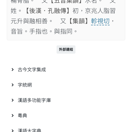
補骨脂。 又
【五音集韻】
水名。 又
姓。
【後漢．孔融傳】
初，京兆人脂習
元升與融相善。 又
【集韻】
軫視切
，
音旨。手指也。與指同。
外部連結
古今文字集成
字統網
漢語多功能字庫
粵典
漢語大字典