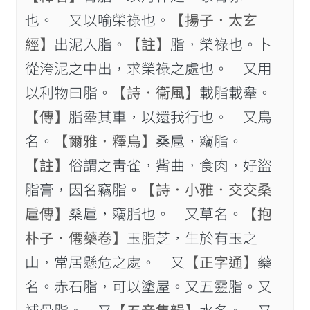
也。 又以喻榮祿也。
【揚子．太𤣥
經】
出泥入脂。
【註】
脂，榮祿也。卜
從洿泥之中出，求榮祿之處也。 又用
以利物曰脂。
【詩．衞風】
載脂載舝。
【傳】
脂舝其車，以還我行也。 又鳥
名。
【爾雅．釋鳥】
桑扈，竊脂。
【註】
俗謂之靑雀，觜曲，食肉，好盜
脂膏，因名竊脂。
【詩．小雅．交交桑
扈傳】
桑扈，竊脂也。 又草名。
【抱
朴子．僊藥卷】
玉脂芝，生於有玉之
山，常居懸危之處。 又
【正字通】
藥
名。赤石脂，可以塗屋。又五靈脂。又