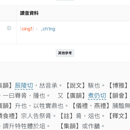
讀音資料
[
cing1
]
꜀ch’ing
其他參考
集韻】
辰陵切
，𠀤音承。
【說文】
騃也。
【博雅
。一曰臖脀，腫也。 又
【廣韻】
煮仍切
【韻會
廣韻】
升也，以牲實鼎也。
【儀禮．燕禮】
脯醢
饋食禮】
宗人告祭脀。
【註】
脀，俎也。
【釋文
。謂升特牲體於俎。
【集韻】
或作𦞪。