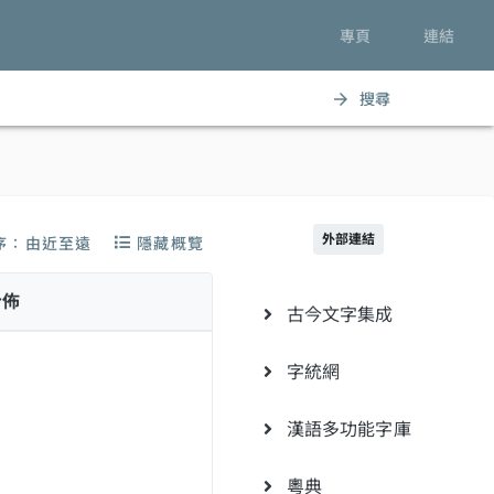
專頁
連結
搜尋
arrow_forward
外部連結
序：由近至遠
隱藏概覽
分佈
古今文字集成
字統網
漢語多功能字庫
粵典