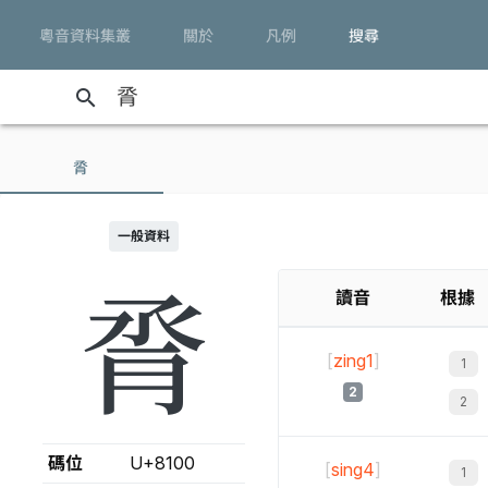
粵音資料集叢
關於
凡例
搜尋
search
脀
一般資料
脀
讀音
根據
[
zing1
]
2
碼位
U+8100
[
sing4
]