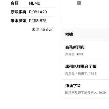
倉頡
NEMB
1
康熙字典
P.981 #20
宋本廣韻
P.198 #25
來源: Unihan
根據
商務新詞典
黃港生, 1991
廣州話標準音字彙
周無忌、饒秉才, 1988
道漢字音
陳瑞祺及道字總社同人, 1939