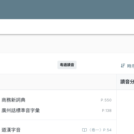
粵語讀音
時
讀音
商務新詞典
P.550
廣州話標準音字彙
P.138
道漢字音
〈卷一〉P.54