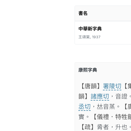
書名
中華新字典
王頌棠, 1937
康熙字典
【唐韻】
署陵切
【
韻】
諸應切
，音證
丞切
，𠀤音蒸。
【
實。
【儀禮．特牲
【疏】
脀者，升也