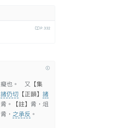
P.332
】
癡也。 又
【集
】
諸仍切
【正韻】
諸
無脀。
【註】
脀，俎
】
脀，
之承反
。