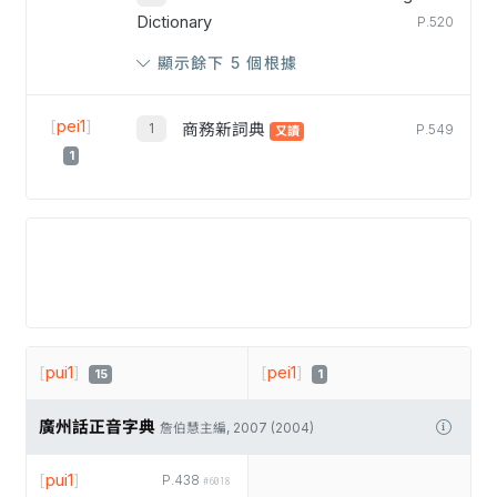
Dictionary
P.520
顯示餘下 5 個根據
[
pei1
]
商務新詞典
P.549
又讀
1
[
pui1
]
[
pei1
]
15
1
廣州話正音字典
詹伯慧主編, 2007 (2004)
[
pui1
]
P.438
#6018