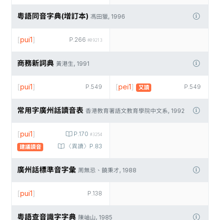
粵語同音字典(增訂本)
馮田獵, 1996
[
pui1
]
P.266
#09213
商務新詞典
黃港生, 1991
[
pui1
]
[
pei1
]
P.549
P.549
又讀
常用字廣州話讀音表
香港教育署語文教育學院中文系, 1992
[
pui1
]
P.170
#3254
〈異讀〉P.83
建議讀音
廣州話標準音字彙
周無忌、饒秉才, 1988
[
pui1
]
P.138
粵語查音識字字典
陳岫山, 1985