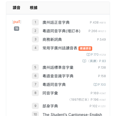
讀音
根據
[
pui1
]
廣州話正音字典
P.438
#6018
15
粵語同音字典(增訂本)
P.266
#09213
商務新詞典
P.549
常用字廣州話讀音表
建議讀音
P.170
#3254
〈異讀〉P.83
廣州話標準音字彙
P.138
粵語查音識字字典
P.158
粵語同音字典
P.100
同音字彙
P.169
#3947
〈1997修訂本〉P.196
#3947
部身字典
P.102
#13251
The Student’s Cantonese-English