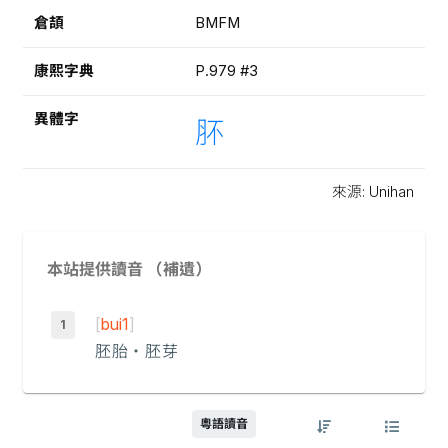
倉頡
BMFM
康熙字典
P.979 #3
異體字
肧
來源: Unihan
本站提供讀音 （補遺）
[
bui1
]
胚胎
‧
胚芽
粵語讀音