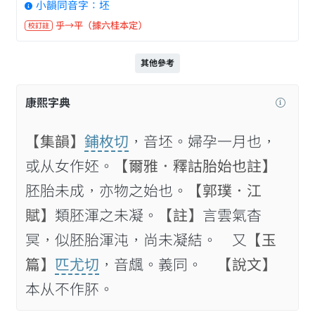
小韻同音字：坯
乎→平（據六桂本定）
校訂註
其他參考
康熙字典
【集韻】
鋪枚切
，音坯。婦孕一月也，
或从女作㚰。
【爾雅．釋詁胎始也註】
胚胎未成，亦物之始也。
【郭璞．江
賦】
類胚渾之未凝。
【註】
言雲氣杳
冥，似胚胎渾沌，尚未凝結。 又
【玉
篇】
匹尤切
，音䬌。義同。
【說文】
本从不作肧。