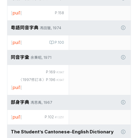
[
pui1
]
P.158
粵語同音字典
馮田獵, 1974
[
pui1
]
P.100
同音字彙
余秉昭, 1971
P.169
#3947
〈1997修訂本〉P.196
#3947
[
pui1
]
部身字典
馮思禹, 1967
[
pui1
]
P.102
#13251
The Student’s Cantonese-English Dictionary