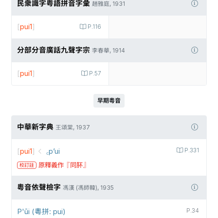
民衆識字粤語拼音字彙
趙雅庭, 1931
[
pui1
]
P.116
分部分音廣話九聲字宗
李春華, 1914
[
pui1
]
P.57
早期粵音
中華新字典
王頌棠, 1937
[
pui1
]
꜀p’ui
P.331
原釋義作『同肧』
校訂註
粵音依聲檢字
馮漢 (馮師韓), 1935
P'ūi (粵拼: pui)
P.34