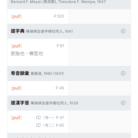
Bernard F. Meyer (馬奕猷), Theodore F. Wempe, 1947
[
pui1
]
P.520
道字典
陳瑞祺及道字總社同人, 1941
[
pui1
]
P.81
胚胎也，模型也
粵音韻彙
黃錫凌, 1980 (1941)
[
pui1
]
P.46
道漢字音
陳瑞祺及道字總社同人, 1939
[
pui1
]
〈卷一〉P.47
〈卷二〉P.65