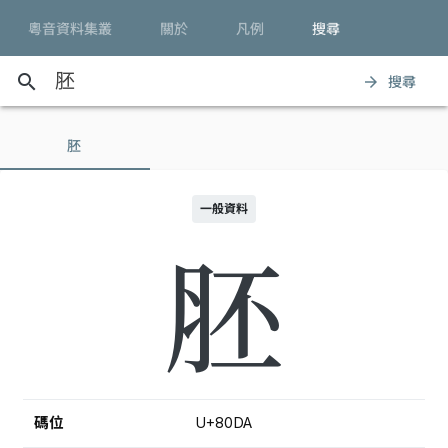
粵音資料集叢
關於
凡例
搜尋
search
搜尋
arrow_forward
胚
一般資料
胚
碼位
U+80DA