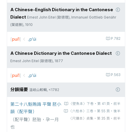
A Chinese-English Dictionary in the Cantonese
Dialect
Ernest John Eitel (歐德理), Immanuel Gottlieb Genähr
(葉道勝), 1910
[
pui1
]
꜀p‘úi
P.782
A Chinese Dictionary in the Cantonese Dialect
Ernest John Eitel (歐德理), 1877
[
pui1
]
꜀p‘úi
P.563
分韻撮要
溫岐山較輯, <1782
第二十八魁賄誨 平聲 胚小
〈壁魚本〉下卷‧第 41 頁‧前半
韻（配平聲）
〈六桂本〉三卷‧第 55 頁‧後半
〈尺牘本〉貞集‧第 35 頁‧前半
（配平聲）胚胎，孕一月
也