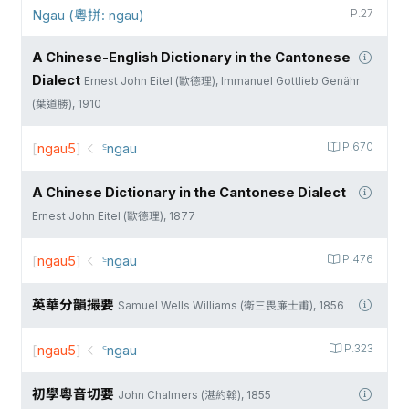
Ngau (粵拼: ngau)
P.27
A Chinese-English Dictionary in the Cantonese
Dialect
Ernest John Eitel (歐德理), Immanuel Gottlieb Genähr
(葉道勝), 1910
[
ngau5
]
꜃ngau
P.670
A Chinese Dictionary in the Cantonese Dialect
Ernest John Eitel (歐德理), 1877
[
ngau5
]
꜃ngau
P.476
英華分韻撮要
Samuel Wells Williams (衛三畏廉士甫), 1856
[
ngau5
]
꜃ngau
P.323
初學粵音切要
John Chalmers (湛約翰), 1855