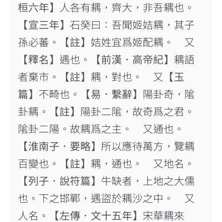
桓六年】
人各有耦，齊大，非吾耦也。
【宣三年】
石癸曰：吾聞姬姞耦，其子
孫必蕃。
【註】
姞姓宜爲姬配耦。 又
【釋名】
遇也。
【前漢．高帝紀】
耦語
者棄市。
【註】
耦，對也。 又
【玉
篇】
不畸也。
【易．繫辭】
陽卦奇，隂
卦耦。
【註】
陽卦二隂，故奇爲之君。
隂卦二陽。故耦爲之主。 又通也。
【淮南子．要略】
所以應待萬方，覽耦
百變也。
【註】
耦，通也。 又地名。
【列子．說符篇】
牛缺者，上地之大儒
也。下之邯鄲，遇盜於耦沙之中。 又
人名。
【左傳．文十五年】
宋華耦來