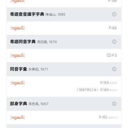
[
ngau5
]
P.136
粵語查音識字字典
陳岫山, 1985
[
ngau5
]
P.66
粵語同音字典
馮田獵, 1974
[
ngau5
]
P.3
同音字彙
余秉昭, 1971
[
ngau5
]
P.159
#3714
〈1997修訂本〉P.185
#3714
部身字典
馮思禹, 1967
[
ngau5
]
P.155
#24112