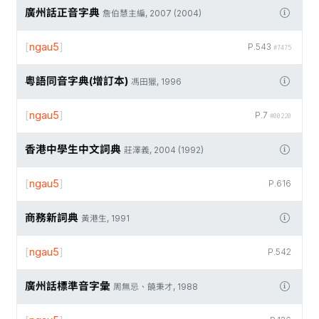
廣州話正音字典
詹伯慧主編, 2007 (2004)
[
ngau5
]
P.543
#7475
粵語同音字典(增訂本)
馮田獵, 1996
[
ngau5
]
P.7
#00220
香港中學生中文詞典
莊澤義, 2004 (1992)
[
ngau5
]
P.616
商務新詞典
黃港生, 1991
[
ngau5
]
P.542
廣州話標準音字彙
周無忌、饒秉才, 1988