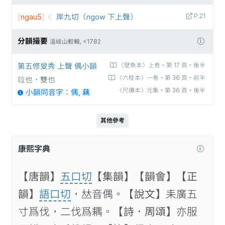
[
ngau5
]
岸九切（ngow 下上聲）
P.21
分韻撮要
溫岐山較輯, <1782
第五修叟秀 上聲 偶小韻
〈壁魚本〉上卷‧第 17 頁‧後半
〈六桂本〉一卷‧第 36 頁‧前半
竝也，雙也
〈尺牘本〉元集‧第 36 頁‧後半
小韻同音字：偶, 藕
其他參考
康熙字典
【唐韻】
五口切
【集韻】
【韻會】
【正
韻】
語口切
，𠀤音偶。
【說文】
耒廣五
寸爲伐，二伐爲耦。
【詩．周頌】
亦服