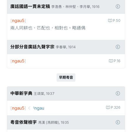
廣話國語一貫未定稿
李澹愚、林仲堅、李月華, 1916
[
ngau5
]
P.50
兩人同耕也，匹配也，相對也。略通偶
分部分音廣話九聲字宗
李春華, 1914
[
ngau5
]
P.16
早期粵音
中華新字典
王頌棠, 1937
[
ngau5
]
꜃ngau
P.326
粵音依聲檢字
馮漢 (馮師韓), 1935