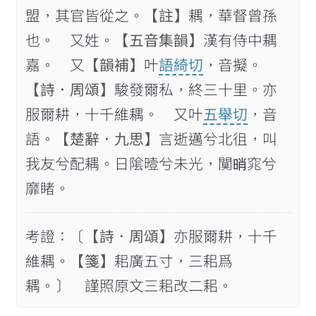
盟，其官皆從之。
【註】
耦，華督曾孫
也。 又姓。
【五音集韻】
漢有侍中耦
嘉。 又
【韻補】
叶
語綺切
，音擬。
【詩．周頌】
駿發爾私，終三十里。亦
服爾耕，十千維耦。 又叶
五舉切
，音
語。
【楚辭．九思】
言逝邁兮北徂，叫
我友兮配耦。日隂曀兮未光，闃𣆺窕兮
靡睹。
考證：〔
【詩．周頌】
亦服爾耕，十千
維耦。
【箋】
耜廣五寸，三耜爲
耦。〕 謹照原文三耜改二耜。