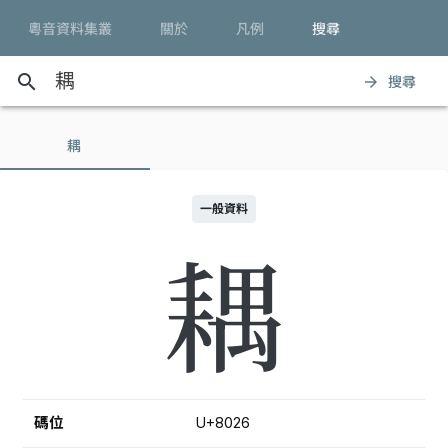
粵音資料集叢
關於
凡例
搜尋
search
搜尋
arrow_forward
耦
一般資料
耦
碼位
U+8026