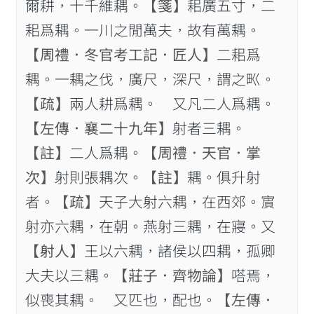
爾耕，十千維耦。
【箋】
耜廣五寸，二
耜爲耦。一川之閒萬夫，故有萬耦。
【周禮．冬官考工記．匠人】
二耜爲
耦。一耦之伐，廣尺，深尺，謂之𤰕。
【疏】
兩人耕爲耦。 又凡二人爲耦。
【左傳．襄二十九年】
射者三耦。
【註】
二人爲耦。
【周禮．天官．掌
次】
射則張耦次。
【註】
耦。俱升射
者。
【疏】
天子大射六耦，在西郊。賔
射亦六耦，在朝。燕射三耦，在寢。又
【射人】
王以六耦，諸侯以四耦，孤卿
大夫以三耦。
【莊子．齊物論】
嗒焉，
似喪其耦。 又匹也，配也。
【左傳．