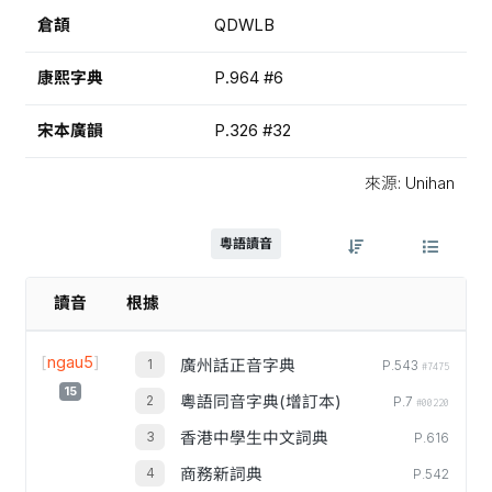
倉頡
QDWLB
康熙字典
P.964 #6
宋本廣韻
P.326 #32
來源: Unihan
粵語讀音
讀音
根據
[
ngau5
]
廣州話正音字典
P.543
#7475
15
粵語同音字典(增訂本)
P.7
#00220
香港中學生中文詞典
P.616
商務新詞典
P.542