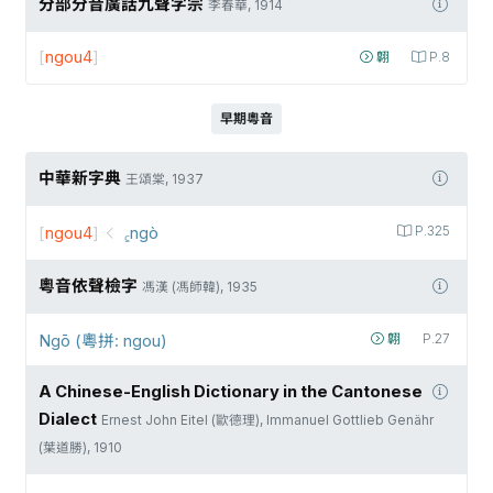
分部分音廣話九聲字宗
李春華, 1914
[
ngou4
]
翺
P.8
早期粵音
中華新字典
王頌棠, 1937
[
ngou4
]
꜁ngò
P.325
粵音依聲檢字
馮漢 (馮師韓), 1935
Ngō (粵拼: ngou)
翺
P.27
A Chinese-English Dictionary in the Cantonese
Dialect
Ernest John Eitel (歐德理), Immanuel Gottlieb Genähr
(葉道勝), 1910