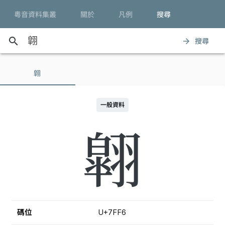
粵音資料集叢
關於
凡例
搜尋
search
搜尋
arrow_forward
翶
一般資料
翶
碼位
U+7FF6