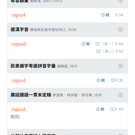
粵音韻彙
黃錫凌, 1980 (1941)
[
ngou4
]
翺
P.34
道漢字音
陳瑞祺及道字總社同人, 1939
[
ngou4
]
翺
〈卷一〉P.44
〈卷二〉P.52
民衆識字粤語拼音字彙
趙雅庭, 1931
[
ngou4
]
翺
P.35
廣話國語一貫未定稿
李澹愚、林仲堅、李月華, 1916
[
ngou4
]
翺
P.49
翺翔