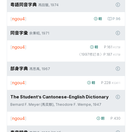
粵語同音字典
馮田獵, 1974
[
ngou4
]
翱
P.96
同音字彙
余秉昭, 1971
[
ngou4
]
翱
P.161
#3750
〈1997修訂本〉P.187
#3750
部身字典
馮思禹, 1967
[
ngou4
]
翱
P.228
#32411
The Student’s Cantonese-English Dictionary
Bernard F. Meyer (馬奕猷), Theodore F. Wempe, 1947
[
ngou4
]
翺
P.430