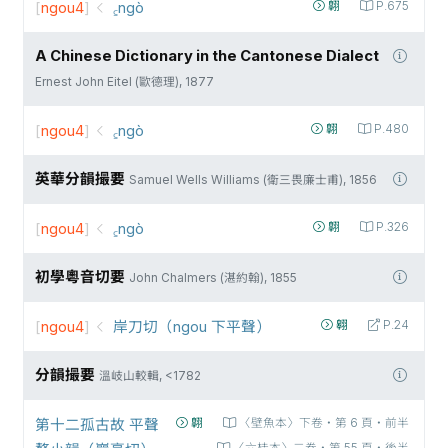
[
ngou4
]
꜁ngò
翺
P.675
A Chinese Dictionary in the Cantonese Dialect
Ernest John Eitel (歐德理), 1877
[
ngou4
]
꜁ngò
翺
P.480
英華分韻撮要
Samuel Wells Williams (衛三畏廉士甫), 1856
[
ngou4
]
꜁ngò
翺
P.326
初學粵音切要
John Chalmers (湛約翰), 1855
[
ngou4
]
岸刀切（ngou 下平聲）
翱
P.24
分韻撮要
溫岐山較輯, <1782
第十二孤古故 平聲
翺
〈壁魚本〉下卷‧第 6 頁‧前半