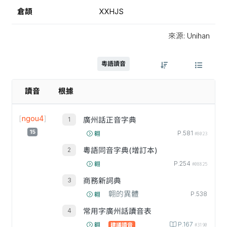
倉頡
XXHJS
來源: Unihan
粵語讀音
讀音
根據
[
ngou4
]
廣州話正音字典
15
P.581
翱
#8023
粵語同音字典(增訂本)
P.254
翱
#08825
商務新詞典
翺的異體
P.538
翱
常用字廣州話讀音表
P.167
翱
建議讀音
#3190