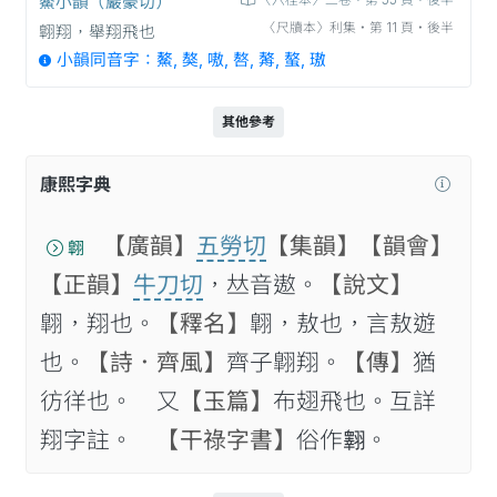
鰲小韻（巖豪切）
〈六桂本〉二卷‧第 55 頁‧後半
〈尺牘本〉利集‧第 11 頁‧後半
翺翔，舉翔飛也
小韻同音字：鰲, 獒, 嗷, 嗸, 𦪈, 螯, 璈
其他參考
康熙字典
【廣韻】
五勞切
【集韻】
【韻會】
翺
【正韻】
牛刀切
，𠀤音遨。
【說文】
翺，翔也。
【釋名】
翺，敖也，言敖遊
也。
【詩．齊風】
齊子翺翔。
【傳】
猶
彷徉也。 又
【玉篇】
布翅飛也。互詳
翔字註。
【干祿字書】
俗作𦒢。