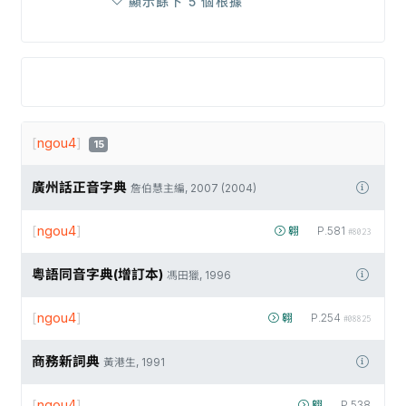
顯示餘下 5 個根據
[
ngou4
]
15
廣州話正音字典
詹伯慧主編, 2007 (2004)
[
ngou4
]
翱
P.581
#8023
粵語同音字典(增訂本)
馮田獵, 1996
[
ngou4
]
翱
P.254
#08825
商務新詞典
黃港生, 1991
[
ngou4
]
翱
P.538