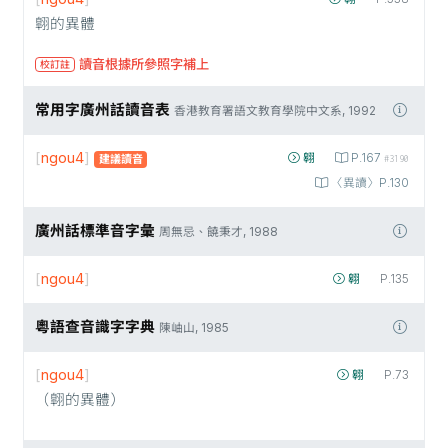
翺的異體
讀音根據所參照字補上
校訂註
常用字廣州話讀音表
香港教育署語文教育學院中文系, 1992
[
ngou4
]
翱
P.167
建議讀音
#3190
〈異讀〉P.130
廣州話標準音字彙
周無忌、饒秉才, 1988
[
ngou4
]
翱
P.135
粵語查音識字字典
陳岫山, 1985
[
ngou4
]
翱
P.73
（翺的異體）