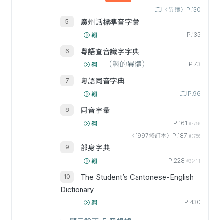
〈異讀〉P.130
廣州話標準音字彙
P.135
翱
粵語查音識字字典
（翺的異體）
P.73
翱
粵語同音字典
P.96
翱
同音字彙
P.161
翱
#3750
〈1997修訂本〉P.187
#3750
部身字典
P.228
翱
#32411
The Student’s Cantonese-English
Dictionary
P.430
翺