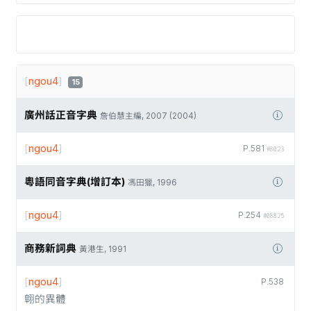
[
ngou4
]
15
廣州話正音字典
詹伯慧主編, 2007 (2004)
[
ngou4
]
P.581
#8023
粵語同音字典(增訂本)
馮田獵, 1996
[
ngou4
]
P.254
#08825
商務新詞典
黃港生, 1991
[
ngou4
]
P.538
翺的異體