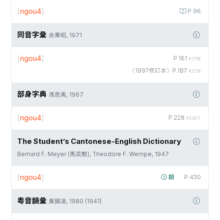
[
ngou4
]
P.96
同音字彙
余秉昭, 1971
[
ngou4
]
P.161
#3750
〈1997修訂本〉P.187
#3750
部身字典
馮思禹, 1967
[
ngou4
]
P.228
#32411
The Student’s Cantonese-English Dictionary
Bernard F. Meyer (馬奕猷), Theodore F. Wempe, 1947
[
ngou4
]
翺
P.430
粵音韻彙
黃錫凌, 1980 (1941)