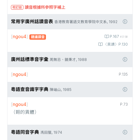
讀音根據所參照字補上
校訂註
常用字廣州話讀音表
香港教育署語文教育學院中文系, 1992
[
ngou4
]
P.167
建議讀音
#3190
〈異讀〉P.130
廣州話標準音字彙
周無忌、饒秉才, 1988
[
ngou4
]
P.135
粵語查音識字字典
陳岫山, 1985
[
ngou4
]
P.73
（翺的異體）
粵語同音字典
馮田獵, 1974