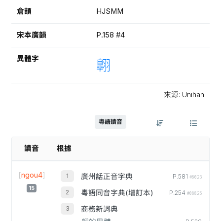
倉頡
HJSMM
宋本廣韻
P.158 #4
異體字
翺
來源: Unihan
粵語讀音
讀音
根據
[
ngou4
]
廣州話正音字典
P.581
#8023
15
粵語同音字典(增訂本)
P.254
#08825
商務新詞典