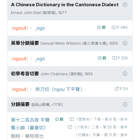
A Chinese Dictionary in the Cantonese Dialect
Ernest John Eitel (歐德理), 1877
[
ngou4
]
꜁ngò
翺
P.480
英華分韻撮要
Samuel Wells Williams (衛三畏廉士甫), 1856
[
ngou4
]
꜁ngò
翺
P.326
初學粵音切要
John Chalmers (湛約翰), 1855
[
ngou4
]
岸刀切（ngou 下平聲）
P.24
分韻撮要
溫岐山較輯, <1782
第十二孤古故 平聲
翺
〈壁魚本〉下卷‧第 6 頁‧前半
鰲小韻（巖豪切）
〈六桂本〉二卷‧第 55 頁‧後半
〈尺牘本〉利集‧第 11 頁‧後半
翺翔，舉翔飛也