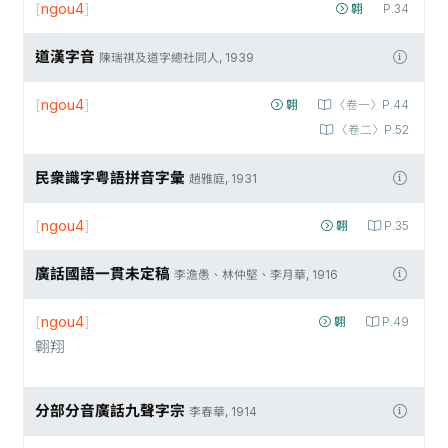
[
ngou4
]
翺
P.34
道漢字音
陳瑞祺及道字總社同人, 1939
[
ngou4
]
翺
〈卷一〉P.44
〈卷二〉P.52
民衆識字粤語拼音字彙
趙雅庭, 1931
[
ngou4
]
翺
P.35
廣話國語一貫未定稿
李澹愚、林仲堅、李月華, 1916
[
ngou4
]
翺
P.49
翺翔
分部分音廣話九聲字宗
李春華, 1914