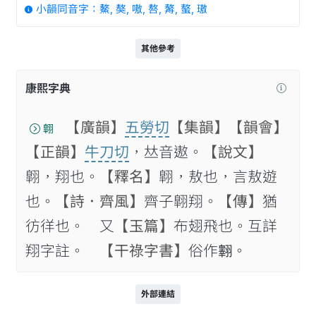
小韻同音字：鰲, 獒, 嗷, 嗸, 𦪈, 螯, 璈
其他參考
康熙字典
【廣韻】
五勞切
【集韻】
【韻會】
翺
【正韻】
牛刀切
，𠀤音遨。
【說文】
翺，翔也。
【釋名】
翺，敖也，言敖遊
也。
【詩．齊風】
齊子翺翔。
【傳】
猶
彷徉也。 又
【玉篇】
布翅飛也。互詳
翔字註。
【干祿字書】
俗作𦒢。
外部連結