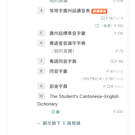
翺的異體
P.538
常用字廣州話讀音表
建議讀音
P.167
#3190
〈異讀〉P.130
廣州話標準音字彙
P.135
粵語查音識字字典
（翺的異體）
P.73
粵語同音字典
P.96
同音字彙
P.161
#3750
〈1997修訂本〉P.187
#3750
部身字典
P.228
#32411
The Student’s Cantonese-English
Dictionary
P.430
翺
顯示餘下 5 個根據