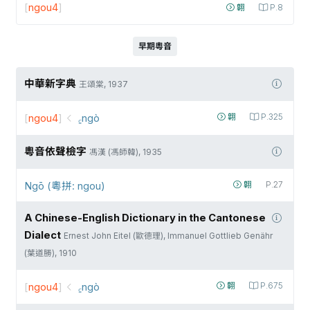
[
ngou4
]
翺
P.8
早期粵音
中華新字典
王頌棠, 1937
[
ngou4
]
꜁ngò
翶
P.325
粵音依聲檢字
馮漢 (馮師韓), 1935
Ngō (粵拼: ngou)
翺
P.27
A Chinese-English Dictionary in the Cantonese
Dialect
Ernest John Eitel (歐德理), Immanuel Gottlieb Genähr
(葉道勝), 1910
[
ngou4
]
꜁ngò
翺
P.675