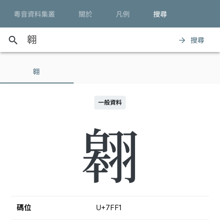
粵音資料集叢
關於
凡例
搜尋
search
搜尋
arrow_forward
翱
一般資料
翱
碼位
U+7FF1