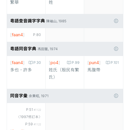
繁華
姓
粵語查音識字字典
陳岫山, 1985
[
faan4
]
P.80
粵語同音字典
馮田獵, 1974
[
faan4
]
[
po4
]
[
pun4
]
P.30
P.99
P.101
多也，許多
姓氏（殷民有繁
馬腹帶
氏）
同音字彙
余秉昭, 1971
P.51
#1122
〈1997修訂本〉
P.59
#1122