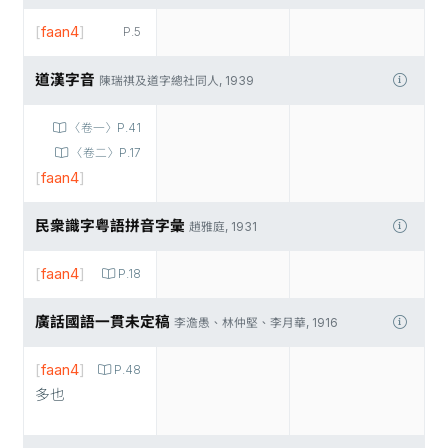
[
faan4
]
P.5
道漢字音
陳瑞祺及道字總社同人, 1939
〈卷一〉P.41
〈卷二〉P.17
[
faan4
]
民衆識字粤語拼音字彙
趙雅庭, 1931
[
faan4
]
P.18
廣話國語一貫未定稿
李澹愚、林仲堅、李月華, 1916
[
faan4
]
P.48
多也