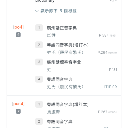
Dictionary
P.74
顯示餘下 6 個根據
[
po4
]
廣州話正音字典
4
㈡姓
P.584
#8051
粵語同音字典(增訂本)
姓氏（殷民有繁氏）
P.264
#09140
廣州話標準音字彙
姓
P.131
粵語同音字典
姓氏（殷民有繁氏）
P.99
[
pun4
]
粵語同音字典(增訂本)
2
馬腹帶
P.267
#09256
粵語同音字典