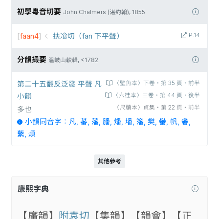
初學粵音切要
John Chalmers (湛約翰), 1855
[
faan4
]
扶飡切（fan 下平聲）
P.14
分韻撮要
溫岐山較輯, <1782
第二十五翻反泛發 平聲 凡
〈壁魚本〉下卷‧第 35 頁‧前半
小韻
〈六桂本〉三卷‧第 44 頁‧後半
〈尺牘本〉貞集‧第 22 頁‧前半
多也
小韻同音字：凡, 蕃, 藩, 膰, 燔, 墦, 籓, 樊, 蠜, 帆, 礬,
蘩, 煩
其他參考
康熙字典
【廣韻】
附袁切
【集韻】
【韻會】
【正