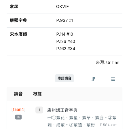
倉頡
OKVIF
康熙字典
P.937 #1
宋本廣韻
P.114 #10
P.126 #40
P.162 #34
來源: Unihan
粵語讀音
讀音
根據
[
faan4
]
廣州話正音字典
16
㈠①繁花．繁星．繁華．繁盛。②繁
雜．紛繁。③繁殖．繁衍
P.584
#8051