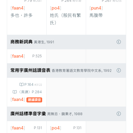
P.79
P.264
P.267
#02641
#09140
#09256
[
faan4
]
[
po4
]
[
pun4
]
多也，許多
姓氏（殷民有繁
馬腹帶
氏）
商務新詞典
黃港生, 1991
[
faan4
]
P.525
常用字廣州話讀音表
香港教育署語文教育學院中文系, 1992
P.164
#3122
〈異讀〉P.284
[
faan4
]
建議讀音
廣州話標準音字彙
周無忌、饒秉才, 1988
[
faan4
]
[
po4
]
P.131
P.131