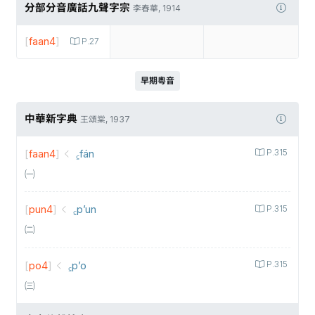
分部分音廣話九聲字宗
李春華, 1914
[
faan4
]
P.27
早期粵音
中華新字典
王頌棠, 1937
[
faan4
]
꜁fán
P.315
㈠
[
pun4
]
꜁p’un
P.315
㈡
[
po4
]
꜁p’o
P.315
㈢