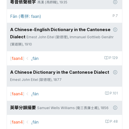
粵音依聲檢字
馮漢 (馮師韓), 1935
Fān (粵拼: faan)
P.7
A Chinese-English Dictionary in the Cantonese
Dialect
Ernest John Eitel (歐德理), Immanuel Gottlieb Genähr
(葉道勝), 1910
[
faan4
]
꜁fán
P.129
A Chinese Dictionary in the Cantonese Dialect
Ernest John Eitel (歐德理), 1877
[
faan4
]
꜁fán
P.101
英華分韻撮要
Samuel Wells Williams (衛三畏廉士甫), 1856
[
faan4
]
꜁fán
P.48