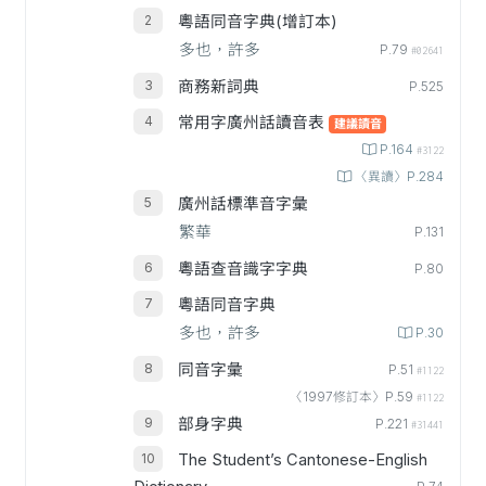
粵語同音字典(增訂本)
多也，許多
P.79
#02641
商務新詞典
P.525
常用字廣州話讀音表
建議讀音
P.164
#3122
〈異讀〉P.284
廣州話標準音字彙
繁華
P.131
粵語查音識字字典
P.80
粵語同音字典
多也，許多
P.30
同音字彙
P.51
#1122
〈1997修訂本〉P.59
#1122
部身字典
P.221
#31441
The Student’s Cantonese-English