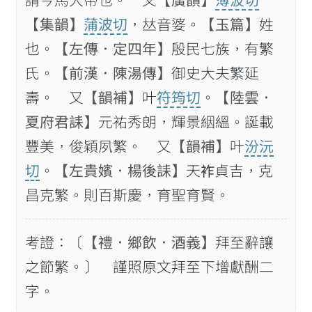
謂今馬大帶也。 又
【廣韻】
薄波切
【集韻】
蒲波切
，𠀤音婆。
【玉篇】
姓
也。
【左傳．定四年】
殷民七族，有繁
氏。
【前漢．陳湯傳】
御史大夫繁延
壽。 又
【韻補】
叶
符筠切
。
【陸雲．
夏府君誄】
元𧙗秀朗，輝景絪縕。誕載
豐美，俊穎夙繁。 又
【韻補】
叶
汾沅
切
。
【左貴嬪．楊後誄】
天𧙓貞吉，克
昌克繁。則百斯慶，育聖育賢。
考證：〔
【禮．鄉飲．酒義】
拜至辭讓
之節繁。〕 謹照原文拜至下增獻酬二
字。