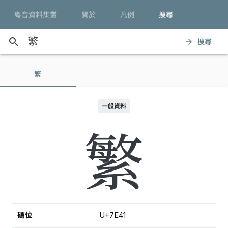
粵音資料集叢
關於
凡例
搜尋
search
搜尋
arrow_forward
繁
一般資料
繁
碼位
U+7E41