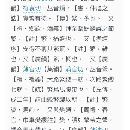
韻】
符袁切
，𠀤音煩。
【書．仲虺之
誥】
實繁有徒。
【傳】
繁，多也。 又
【禮．鄉飲．酒義】
拜至獻酬辭讓之節
繁。
【註】
繁，猶盛也。 又
【孝經
序】
安得不翦其繁蕪。
【註】
繁，雜
也。又
【廣韻】
繁，槪也。 又
【廣
韻】
薄官切
【集韻】
蒲官切
，𠀤音鞶。
【禮．禮器】
大路繁纓一就，次路繁纓
七就。
【疏】
繁爲馬腹帶也。
【左傳．
成二年】
請曲縣繁纓以朝。
【註】
繁
纓，馬飾。 又與樊通。
【周禮．春
官．巾車樊纓註】
樊，讀如鞶帶之鞶，