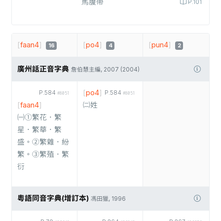
馬腹帶
P.101
[
faan4
]
[
po4
]
[
pun4
]
16
4
2
廣州話正音字典
詹伯慧主編, 2007 (2004)
[
po4
]
P.584
P.584
#8051
#8051
[
faan4
]
㈡姓
㈠①繁花．繁
星．繁華．繁
盛。②繁雜．紛
繁。③繁殖．繁
衍
粵語同音字典(增訂本)
馮田獵, 1996