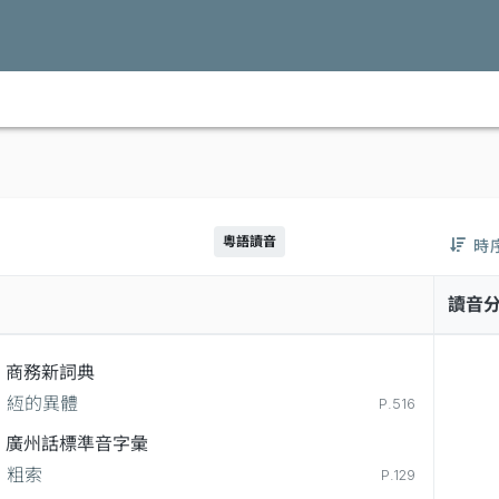
粵語讀音
時
讀音
商務新詞典
絚的異體
P.516
廣州話標準音字彙
粗索
P.129