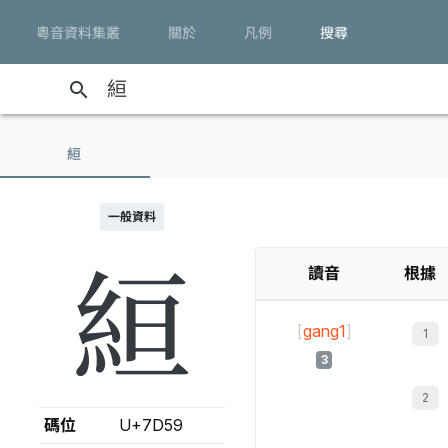
粵音資料集叢
關於
凡例
搜尋
search
絙
一般資料
絙
讀音
根據
[
gang1
]
3
碼位
U+7D59