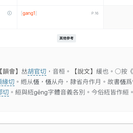
[
gang1
]
P.16
其他參考
【韻會】
𠀤
胡官切
，音桓。
【說文】
緩也。○按《
須緣切
。緪从𢛢，𢛢从舟，隷省舟作月。故書𢛢
鄧切
。絙與絚gēng字體音義各別。今俗絚皆作絙