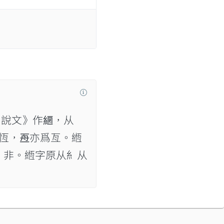
說文》作𦀞，从
爲恆，𠄭亦爲亙。緪
。非。緪字原从糹从