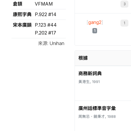
倉頡
VFMAM
康熙字典
P.922 #14
[
gang2
]
宋本廣韻
P.123 #44
1
P.202 #17
來源: Unihan
根據
商務新詞典
黃港生, 1991
廣州話標準音字彙
周無忌、饒秉才, 1988