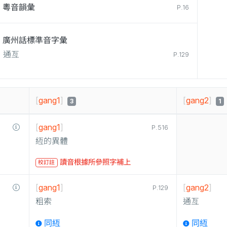
粵音韻彙
P.16
廣州話標準音字彙
通亙
P.129
[
gang1
]
[
gang2
]
3
1
[
gang1
]
P.516
絚的異體
讀音根據所參照字補上
校訂註
[
gang1
]
[
gang2
]
P.129
粗索
通亙
同絚
同絚