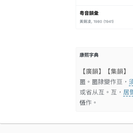
粵音韻彙
黃錫凌, 1980 (1941)
康熙字典
【廣韻】
【集韻】
𠄢。𠄢隷變作亘，
或省从亙。亙，
居
𢛢作。