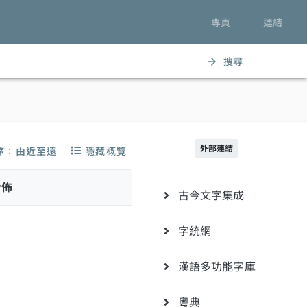
專頁
連結
搜尋
arrow_forward
外部連結
序：由近至遠
隱藏概覽
分佈
古今文字集成
字統網
漢語多功能字庫
粵典