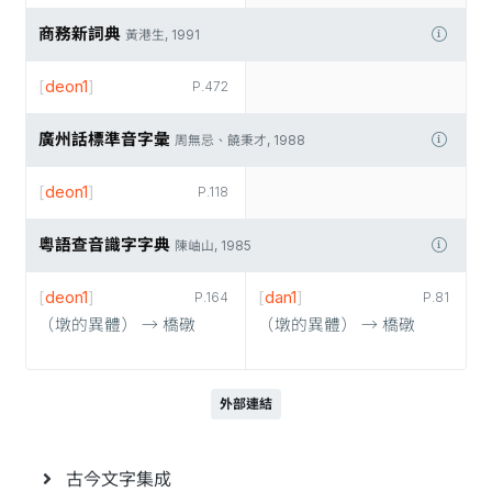
商務新詞典
黃港生, 1991
[
deon1
]
P.472
廣州話標準音字彙
周無忌、饒秉才, 1988
[
deon1
]
P.118
粵語查音識字字典
陳岫山, 1985
[
deon1
]
[
dan1
]
P.164
P.81
（墩的異體） → 橋礅
（墩的異體） → 橋礅
外部連結
古今文字集成