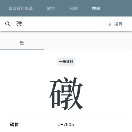
粵音資料集叢
關於
凡例
搜尋
search
搜尋
arrow_forward
礅
一般資料
礅
碼位
U+7905