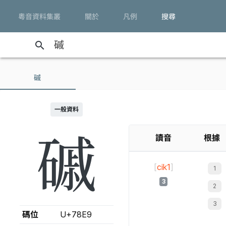
粵音資料集叢
關於
凡例
搜尋
search
磩
一般資料
磩
讀音
根據
[
cik1
]
3
碼位
U+78E9