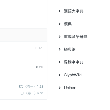
漢語大字典
漢典
重編國語辭典
P.471
韻典網
異體字字典
P.118
GlyphWiki
〈卷一〉P.23
Unihan
〈卷二〉P.10