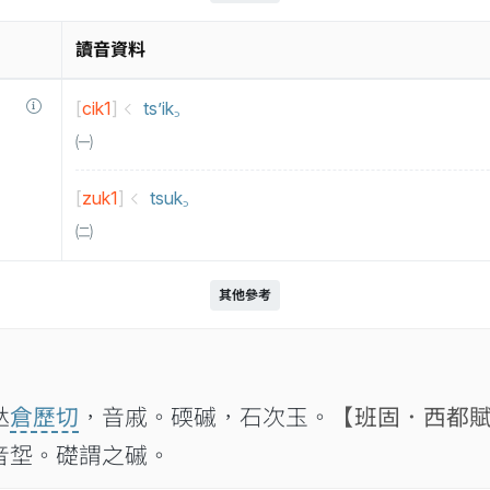
讀音資料
[
cik1
]
ts’ik꜆
㈠
[
zuk1
]
tsuk꜆
㈡
其他參考

倉歷切
，音戚。碝磩，石次玉。
【班固．西都
音𡎺。礎謂之磩。