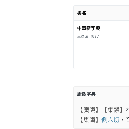
書名
中華新字典
王頌棠, 1937
康熙字典
【廣韻】
【集韻】

【集韻】
側六切
，