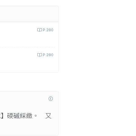
P.280
P.280
賦】
碝磩綵緻。 又