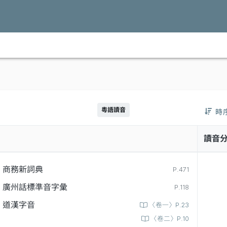
粵語讀音
時
讀音
商務新詞典
P.471
廣州話標準音字彙
P.118
道漢字音
〈卷一〉P.23
〈卷二〉P.10