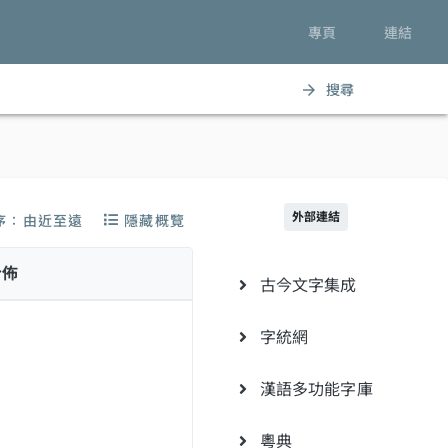
專頁
連結
搜尋
arrow_forward
外部連結
序：由近至遠
隱藏概覽
分佈
古今文字集成
字統網
漢語多功能字庫
粵典