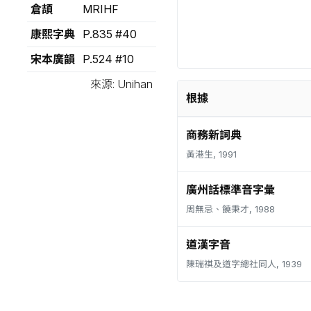
倉頡
MRIHF
康熙字典
P.835 #40
宋本廣韻
P.524 #10
來源: Unihan
根據
商務新詞典
黃港生, 1991
廣州話標準音字彙
周無忌、饒秉才, 1988
道漢字音
陳瑞祺及道字總社同人, 1939