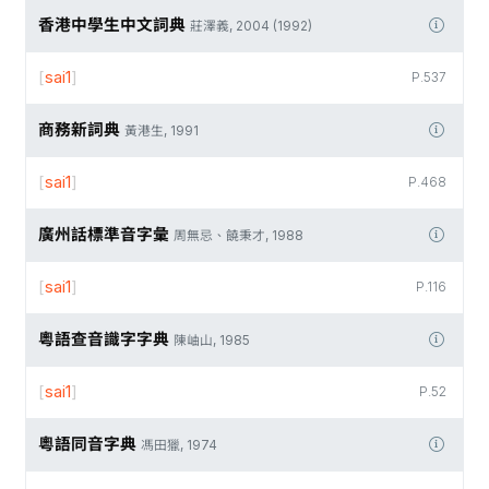
香港中學生中文詞典
莊澤義, 2004 (1992)
[
sai1
]
P.537
商務新詞典
黃港生, 1991
[
sai1
]
P.468
廣州話標準音字彙
周無忌、饒秉才, 1988
[
sai1
]
P.116
粵語查音識字字典
陳岫山, 1985
[
sai1
]
P.52
粵語同音字典
馮田獵, 1974