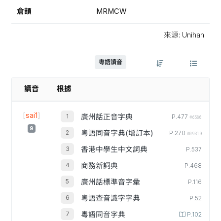
倉頡
MRMCW
來源: Unihan
粵語讀音
讀音
根據
[
sai1
]
廣州話正音字典
P.477
#6580
9
粵語同音字典(增訂本)
P.270
#09319
香港中學生中文詞典
P.537
商務新詞典
P.468
廣州話標準音字彙
P.116
粵語查音識字字典
P.52
粵語同音字典
P.102