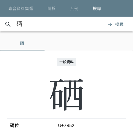
粵音資料集叢
關於
凡例
搜尋
search
搜尋
arrow_forward
硒
一般資料
硒
碼位
U+7852