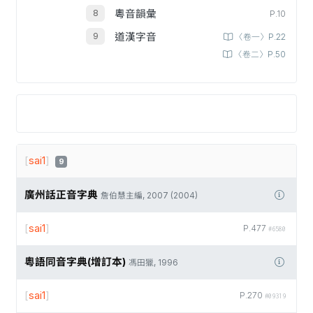
粵音韻彙
P.10
道漢字音
〈卷一〉P.22
〈卷二〉P.50
[
sai1
]
9
廣州話正音字典
詹伯慧主編, 2007 (2004)
[
sai1
]
P.477
#6580
粵語同音字典(增訂本)
馮田獵, 1996
[
sai1
]
P.270
#09319