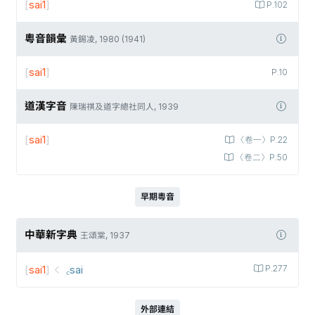
[
sai1
]
P.102
粵音韻彙
黃錫凌, 1980 (1941)
[
sai1
]
P.10
道漢字音
陳瑞祺及道字總社同人, 1939
[
sai1
]
〈卷一〉P.22
〈卷二〉P.50
早期粵音
中華新字典
王頌棠, 1937
[
sai1
]
꜀sai
P.277
外部連結