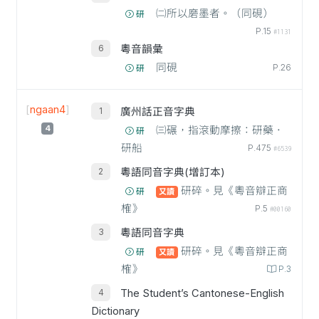
㈡所以磨墨者。（同硯）
研
P.15
#1131
粵音韻彙
同硯
P.26
研
[
ngaan4
]
廣州話正音字典
4
㈢碾，指滾動摩擦：研藥．
研
研船
P.475
#6539
粵語同音字典(增訂本)
研碎。見《粵音辯正商
研
又讀
榷》
P.5
#00160
粵語同音字典
研碎。見《粵音辯正商
研
又讀
榷》
P.3
The Student’s Cantonese-English
Dictionary