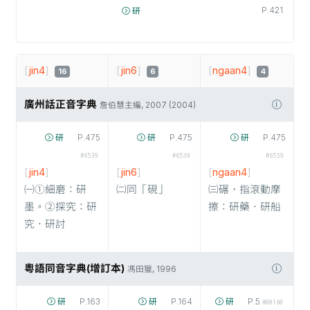
P.421
研
[
jin4
]
[
jin6
]
[
ngaan4
]
16
6
4
廣州話正音字典
詹伯慧主編, 2007 (2004)
研
P.475
研
P.475
研
P.475
#6539
#6539
#6539
[
jin4
]
[
jin6
]
[
ngaan4
]
㈠①細磨：研
㈡同「硯」
㈢碾，指滾動摩
墨。②探究：研
擦：研藥．研船
究．研討
粵語同音字典(增訂本)
馮田獵, 1996
研
P.163
研
P.164
研
P.5
#00160