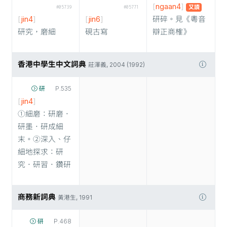
[
ngaan4
]
又讀
#05739
#05771
[
jin4
]
[
jin6
]
研碎。見《粵音
研究，磨細
硯古寫
辯正商榷》
香港中學生中文詞典
莊澤義, 2004 (1992)
研
P.535
[
jin4
]
①細磨：研磨．
研墨．研成細
末。②深入、仔
細地探求：研
究．研習．鑽研
商務新詞典
黃港生, 1991
研
P.468