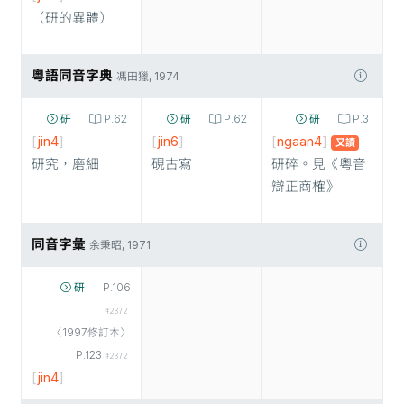
（研的異體）
粵語同音字典
馮田獵, 1974
研
P.62
研
P.62
研
P.3
[
jin4
]
[
jin6
]
[
ngaan4
]
又讀
研究，磨細
硯古寫
研碎。見《粵音
辯正商榷》
同音字彙
余秉昭, 1971
研
P.106
#2372
〈1997修訂本〉
P.123
#2372
[
jin4
]