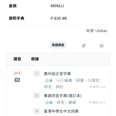
倉頡
MRMJJ
康熙字典
P.830 #8
來源: Unihan
粵語讀音
讀音
根據
[
jin4
]
廣州話正音字典
16
㈠①細磨：研墨。②探究：
研
研究．研討
P.475
#6539
粵語同音字典(增訂本)
研究，磨細
P.163
研
#05739
香港中學生中文詞典