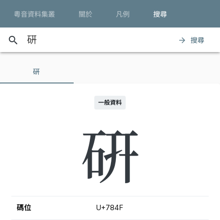
粵音資料集叢
關於
凡例
搜尋
search
搜尋
arrow_forward
硏
一般資料
硏
碼位
U+784F