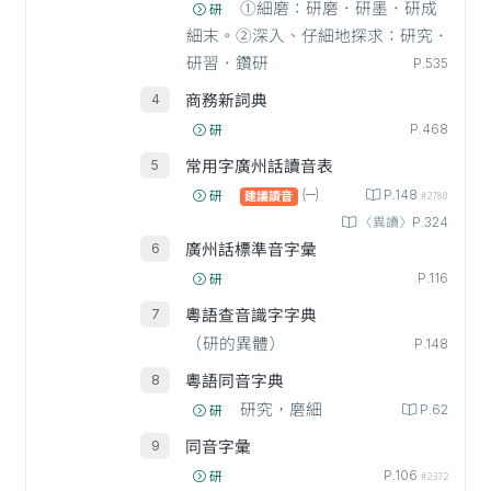
①細磨：研磨．研墨．研成
研
細末。②深入、仔細地探求：研究．
研習．鑽研
P.535
商務新詞典
P.468
研
常用字廣州話讀音表
㈠
P.148
研
建議讀音
#2780
〈異讀〉P.324
廣州話標準音字彙
P.116
研
粵語查音識字字典
（研的異體）
P.148
粵語同音字典
研究，磨細
P.62
研
同音字彙
P.106
研
#2372