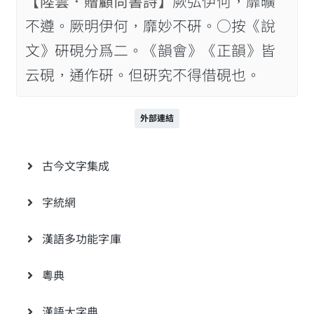
【陸雲．贈顧尚書詩】
厥弘伊何，靡曠
不遵。厥明伊何，靡妙不硏。○按《說
文》硏硯分爲二。《韻會》《正韻》皆
云硯，通作硏。但硏究不得借硯也。
外部連結
古今文字集成
字統網
漢語多功能字庫
粵典
漢語大字典