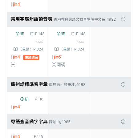
[
jin4
]
常用字廣州話讀音表
香港教育署語文教育學院中文系, 1992
研
P.148
研
P.148
#2780
#2780
〈異讀〉P.324
〈異讀〉P.324
[
jin4
]
[
jin6
]
建議讀音
㈠
㈡同硯
廣州話標準音字彙
周無忌、饒秉才, 1988
研
P.116
[
jin4
]
粵語查音識字字典
陳岫山, 1985
[
jin4
]
P.148