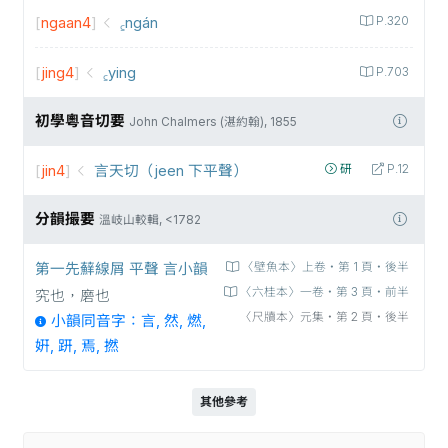
[
ngaan4
]
꜁ngán
P.320
[
jing4
]
꜁ying
P.703
初學粵音切要
John Chalmers (湛約翰), 1855
[
jin4
]
言天切（jeen 下平聲）
研
P.12
分韻撮要
溫岐山較輯, <1782
第一先蘚線屑 平聲 言小韻
〈壁魚本〉上卷‧第 1 頁‧後半
〈六桂本〉一卷‧第 3 頁‧前半
究也，磨也
〈尺牘本〉元集‧第 2 頁‧後半
小韻同音字：言, 然, 燃,
姸, 趼, 焉, 撚
其他參考