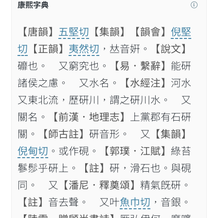
康熙字典
【唐韻】
五堅切
【集韻】
【韻會】
倪堅
切
【正韻】
夷然切
，𠀤音姸。
【說文】
䃺也。 又窮究也。
【易．繫辭】
能硏
諸侯之慮。 又水名。
【水經注】
河水
又東北流，歷硏川，謂之硏川水。 又
關名。
【前漢．地理志】
上黨郡有石硏
關。
【師古註】
硏音形。 又
【集韻】
倪甸切
。或作硯。
【郭璞．江賦】
綠苔
鬖髿乎硏上。
【註】
硏，滑石也。與硯
同。 又
【潘尼．釋奠頌】
精氣旣硏。
【註】
音去聲。 又叶
魚巾切
，音銀。