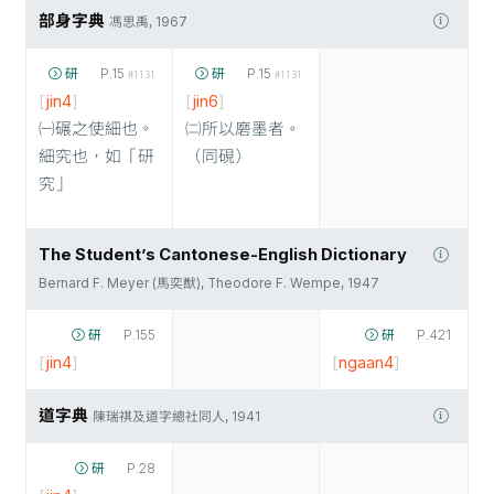
部身字典
馮思禹, 1967
研
P.15
研
P.15
#1131
#1131
[
jin4
]
[
jin6
]
㈠碾之使細也。
㈡所以磨墨者。
細究也，如「研
（同硯）
究」
The Student’s Cantonese-English Dictionary
Bernard F. Meyer (馬奕猷), Theodore F. Wempe, 1947
研
P.155
研
P.421
[
jin4
]
[
ngaan4
]
道字典
陳瑞祺及道字總社同人, 1941
研
P.28