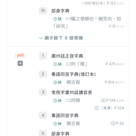
〈1997修訂本〉P.123
#2372
部身字典
㈠碾之使細也。細究也，如
研
「研究」
P.15
#1131
顯示餘下 6 個根據
[
jin6
]
廣州話正音字典
6
㈡同「硯」
P.475
研
#6539
粵語同音字典(增訂本)
硯古寫
P.164
研
#05771
常用字廣州話讀音表
㈡同硯
P.148
研
#2780
〈異讀〉P.324
粵語同音字典
硯古寫
P.62
研
部身字典