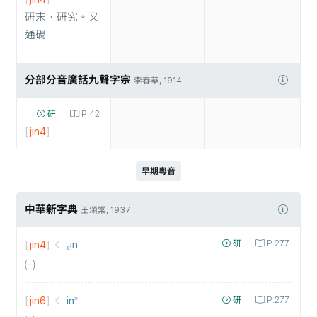
研末，研究。又
通硯
分部分音廣話九聲字宗
李春華, 1914
研
P.42
[
jin4
]
早期粵音
中華新字典
王頌棠, 1937
[
jin4
]
꜁in
研
P.277
㈠
[
jin6
]
in꜅
研
P.277