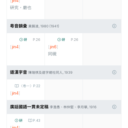
[
jin4
]
研究，磨也
粵音韻彙
黃錫凌, 1980 (1941)
研
P.26
研
P.26
[
jin4
]
[
jin6
]
同硯
道漢字音
陳瑞祺及道字總社同人, 1939
〈卷一〉P.22
[
jin4
]
廣話國語一貫未定稿
李澹愚、林仲堅、李月華, 1916
研
P.43
[
jin4
]