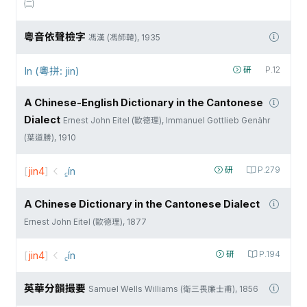
㈡
粵音依聲檢字
馮漢 (馮師韓), 1935
In (粵拼: jin)
研
P.12
A Chinese-English Dictionary in the Cantonese
Dialect
Ernest John Eitel (歐德理), Immanuel Gottlieb Genähr
(葉道勝), 1910
[
jin4
]
꜁ín
研
P.279
A Chinese Dictionary in the Cantonese Dialect
Ernest John Eitel (歐德理), 1877
[
jin4
]
꜁ín
研
P.194
英華分韻撮要
Samuel Wells Williams (衛三畏廉士甫), 1856