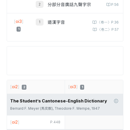
分部分音廣話九聲字宗
P.56
[
oi3
]
道漢字音
〈卷一〉P.36
1
〈卷二〉P.57
[
oi2
]
[
oi3
]
2
1
The Student’s Cantonese-English Dictionary
Bernard F. Meyer (馬奕猷), Theodore F. Wempe, 1947
[
oi2
]
P.448