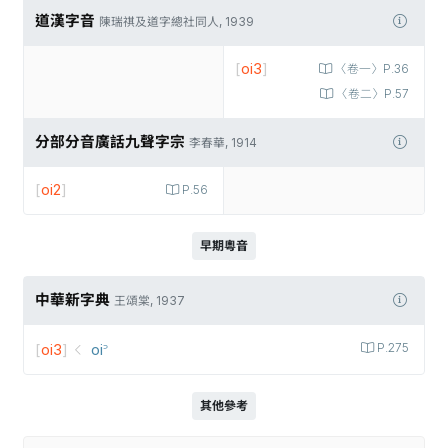
道漢字音
陳瑞祺及道字總社同人, 1939
[
oi3
]
〈卷一〉P.36
〈卷二〉P.57
分部分音廣話九聲字宗
李春華, 1914
[
oi2
]
P.56
早期粵音
中華新字典
王頌棠, 1937
[
oi3
]
oi꜄
P.275
其他參考