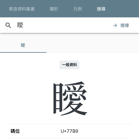
粵音資料集叢
關於
凡例
搜尋
search
搜尋
arrow_forward
瞹
一般資料
瞹
碼位
U+77B9