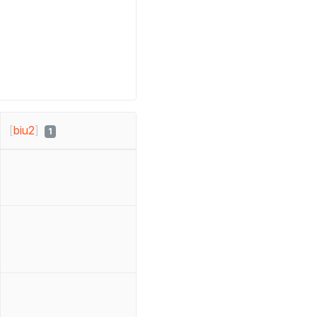
[
biu2
]
1