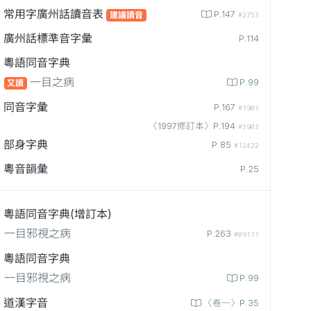
常用字廣州話讀音表
P.147
建議讀音
#2753
廣州話標準音字彙
P.114
粵語同音字典
一目之病
P.99
又讀
同音字彙
P.167
#3903
〈1997修訂本〉P.194
#3903
部身字典
P.85
#12422
粵音韻彙
P.25
粵語同音字典(增訂本)
一目邪視之病
P.263
#09111
粵語同音字典
一目邪視之病
P.99
道漢字音
〈卷一〉P.35