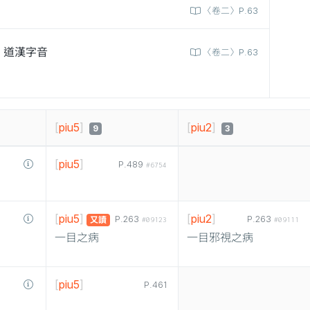
〈卷二〉P.63
道漢字音
〈卷二〉P.63
[
piu5
]
[
piu2
]
9
3
[
piu5
]
P.489
#6754
[
piu5
]
[
piu2
]
P.263
P.263
又讀
#09123
#09111
一目之病
一目邪視之病
[
piu5
]
P.461