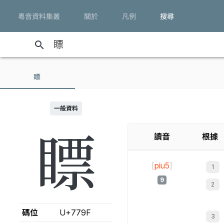
粵音資料集叢
關於
凡例
搜尋
search
瞟
一般資料
瞟
讀音
根據
[
piu5
]
9
碼位
U+779F