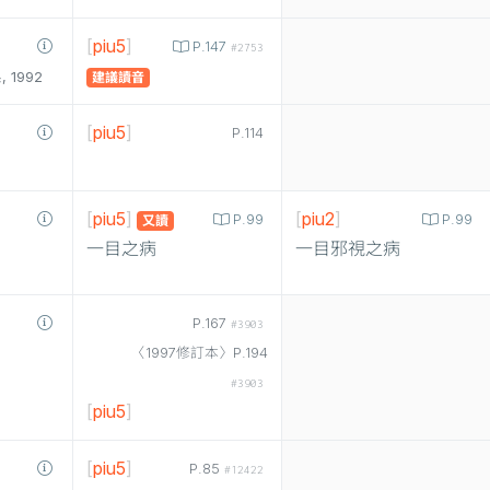
[
piu5
]
P.147
#2753
1992
建議讀音
[
piu5
]
P.114
[
piu5
]
[
piu2
]
P.99
P.99
又讀
一目之病
一目邪視之病
P.167
#3903
〈1997修訂本〉P.194
#3903
[
piu5
]
[
piu5
]
P.85
#12422