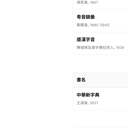
馮思禹, 1967
粵音韻彙
黃錫凌, 1980 (1941)
道漢字音
陳瑞祺及道字總社同人, 1939
書名
中華新字典
王頌棠, 1937