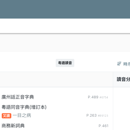
粵語讀音
時
讀音
廣州話正音字典
P.489
#6754
粵語同音字典(增訂本)
一目之病
P.263
又讀
#09123
商務新詞典
P.461