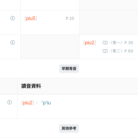
[
piu5
]
P.25
[
piu2
]
〈卷一〉P.35
〈卷二〉P.63
早期粵音
讀音資料
[
piu2
]
꜂p’iu
其他參考