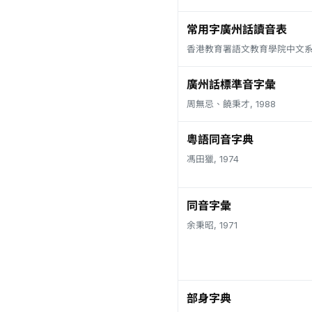
常用字廣州話讀音表
香港教育署語文教育學院中文系, 
廣州話標準音字彙
周無忌、饒秉才, 1988
粵語同音字典
馮田獵, 1974
同音字彙
余秉昭, 1971
部身字典