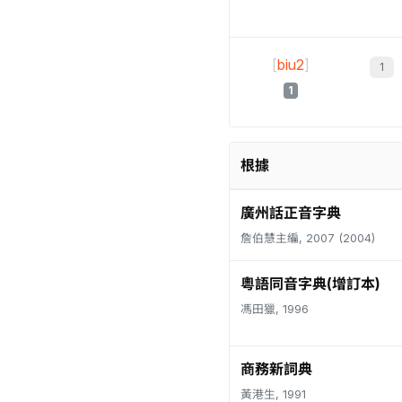
[
biu2
]
1
根據
廣州話正音字典
詹伯慧主編, 2007 (2004)
粵語同音字典(增訂本)
馮田獵, 1996
商務新詞典
黃港生, 1991