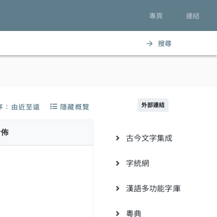
專頁
連結
搜尋
arrow_forward
外部連結
序：由近至遠
隱藏概覽
分佈
古今文字集成
字統網
漢語多功能字庫
粵典