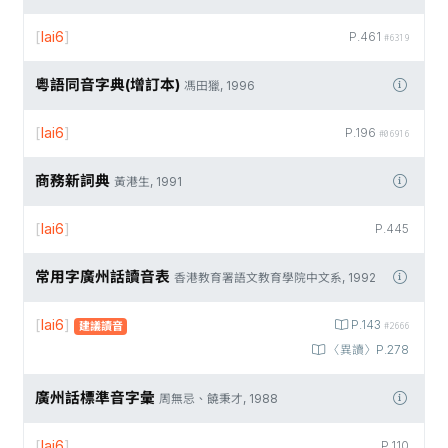
[
lai6
]
P.461
#6319
粵語同音字典(增訂本)
馮田獵, 1996
[
lai6
]
P.196
#06916
商務新詞典
黃港生, 1991
[
lai6
]
P.445
常用字廣州話讀音表
香港教育署語文教育學院中文系, 1992
[
lai6
]
P.143
建議讀音
#2666
〈異讀〉P.278
廣州話標準音字彙
周無忌、饒秉才, 1988
[
lai6
]
P.110