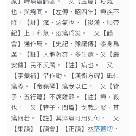
家】
時病癘歸國。 又
【玉篇】
疫氣
也。與㾐同。
【左傳．昭四年】
癘疾不
降。
【註】
癘，惡氣也。
【後漢．順帝
紀】
上干和氣，疫癘爲災。 又
【韻
會】
通作厲。
【史記．豫讓傳】
桼身爲
厲。
【註】
人體著桼，多生瘡。又
【嚴
安傳】
民不夭厲。
【註】
病也。 又
【字彙補】
借作勵。
【漢衡方𥓓】
砥仁
癘義。
【帝堯𥓓】
癘我以仁。 又
【管
子．五行篇】
不癘雛轂。
【註】
癘，殺
也。 又
【管子．問篇】
戈戟之緊，其
癘何若。
【註】
其淬癘可用如何。 又
【集韻】
【韻會】
【正韻】
𠀤
落蓋切
，