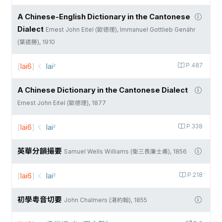
A Chinese-English Dictionary in the Cantonese
Dialect
Ernest John Eitel (歐德理), Immanuel Gottlieb Genähr
(葉道勝), 1910
[
lai6
]
lai꜅
P.487
A Chinese Dictionary in the Cantonese Dialect
Ernest John Eitel (歐德理), 1877
[
lai6
]
lai꜅
P.338
英華分韻撮要
Samuel Wells Williams (衛三畏廉士甫), 1856
[
lai6
]
lai꜅
P.218
初學粵音切要
John Chalmers (湛約翰), 1855