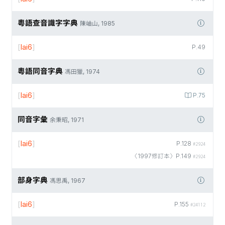
粵語查音識字字典
陳岫山, 1985
[
lai6
]
P.49
粵語同音字典
馮田獵, 1974
[
lai6
]
P.75
同音字彙
余秉昭, 1971
[
lai6
]
P.128
#2924
〈1997修訂本〉P.149
#2924
部身字典
馮思禹, 1967
[
lai6
]
P.155
#24112