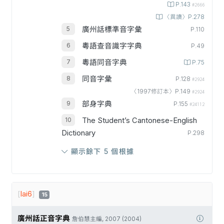
P.143
#2666
〈異讀〉P.278
廣州話標準音字彙
P.110
粵語查音識字字典
P.49
粵語同音字典
P.75
同音字彙
P.128
#2924
〈1997修訂本〉P.149
#2924
部身字典
P.155
#24112
The Student’s Cantonese-English
Dictionary
P.298
顯示餘下 5 個根據
[
lai6
]
15
廣州話正音字典
詹伯慧主編, 2007 (2004)