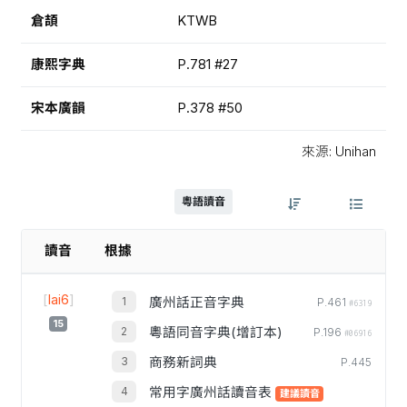
倉頡
KTWB
康熙字典
P.781 #27
宋本廣韻
P.378 #50
來源: Unihan
粵語讀音
讀音
根據
[
lai6
]
廣州話正音字典
P.461
#6319
15
粵語同音字典(增訂本)
P.196
#06916
商務新詞典
P.445
常用字廣州話讀音表
建議讀音