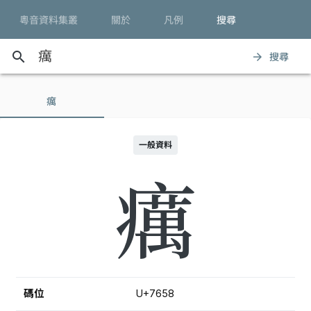
粵音資料集叢
關於
凡例
搜尋
search
搜尋
arrow_forward
癘
一般資料
癘
碼位
U+7658