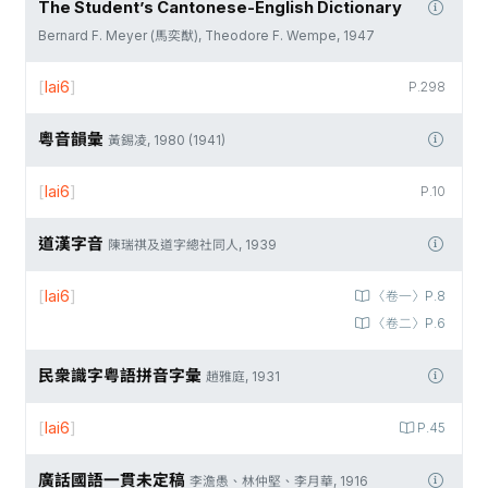
The Student’s Cantonese-English Dictionary
Bernard F. Meyer (馬奕猷), Theodore F. Wempe, 1947
[
lai6
]
P.298
粵音韻彙
黃錫凌, 1980 (1941)
[
lai6
]
P.10
道漢字音
陳瑞祺及道字總社同人, 1939
[
lai6
]
〈卷一〉P.8
〈卷二〉P.6
民衆識字粤語拼音字彙
趙雅庭, 1931
[
lai6
]
P.45
廣話國語一貫未定稿
李澹愚、林仲堅、李月華, 1916