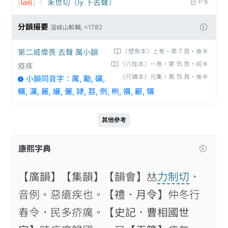
[
lai6
]
耒世切（ly 下去聲）
P.6
分韻撮要
溫岐山較輯, <1782
第二威偉畏 去聲 厲小韻
〈壁魚本〉上卷‧第 7 頁‧後半
〈六桂本〉一卷‧第 15 頁‧前半
疫疾
〈尺牘本〉元集‧第 15 頁‧後半
小韻同音字：厲, 勵, 礪,
糲, 濿, 麗, 纚, 儷, 𨽻, 荔, 例, 栵, 禲, 酈, 犡
其他參考
康熙字典
【廣韻】
【集韻】
【韻會】
𠀤
力制切
，
音例。惡瘡疾也。
【禮．月令】
仲冬行
春令，民多疥癘。
【史記．曹相國世