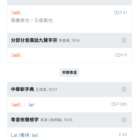
[
lai6
]
P.41
惡瘡疾也。又疫氣也
分部分音廣話九聲字宗
李春華, 1914
[
lai6
]
P.11
早期粵音
中華新字典
王頌棠, 1937
[
lai6
]
lai꜅
P.265
粵音依聲檢字
馮漢 (馮師韓), 1935
Lai (粵拼: lai)
P.20