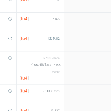
[
liu4
]
P.145
[
liu4
]
P.82
P.133
#3050
〈1997修訂本〉P.155
#3050
[
liu4
]
[
liu4
]
P.118
#13553
[
liu4
]
P.327