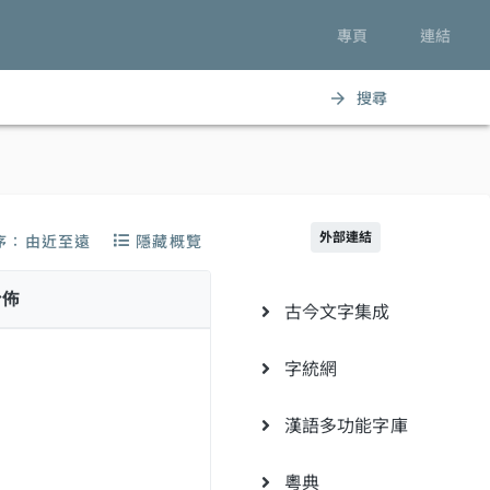
專頁
連結
搜尋
arrow_forward
外部連結
序：由近至遠
隱藏概覽
分佈
古今文字集成
字統網
漢語多功能字庫
粵典