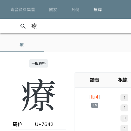
粵音資料集叢
關於
凡例
搜尋
search
療
一般資料
療
讀音
根據
[
liu4
]
14
碼位
U+7642