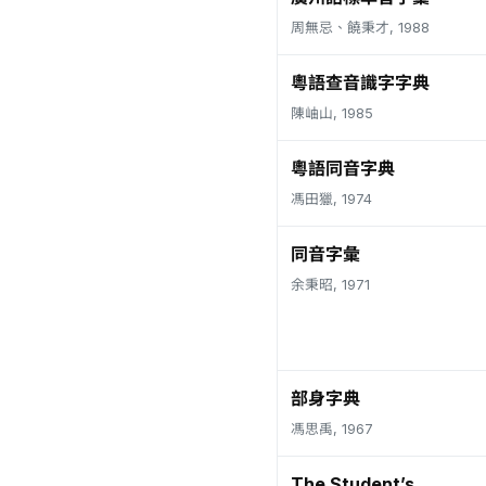
周無忌、饒秉才, 1988
粵語查音識字字典
陳岫山, 1985
粵語同音字典
馮田獵, 1974
同音字彙
余秉昭, 1971
部身字典
馮思禹, 1967
The Student’s