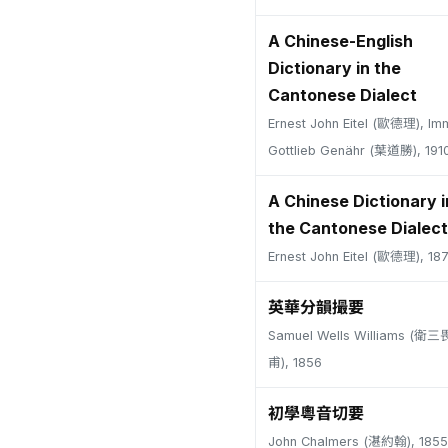
A Chinese-English
Dictionary in the
Cantonese Dialect
Ernest John Eitel (歐德理), Im
Gottlieb Genähr (葉道勝), 191
A Chinese Dictionary i
the Cantonese Dialect
Ernest John Eitel (歐德理), 18
英華分韻撮要
Samuel Wells Williams (
甫), 1856
初學粵音切要
John Chalmers (湛約翰), 1855