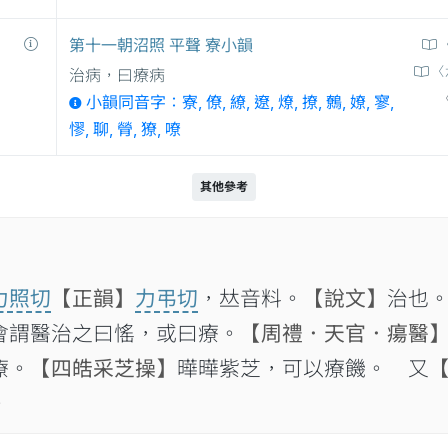
第十一朝沼照 平聲 寮小韻
〈
治病，曰療病
小韻同音字：寮, 僚, 繚, 遼, 燎, 撩, 鷯, 嫽, 寥,
憀, 聊, 膋, 獠, 嘹
其他參考
力照切
【正韻】
力弔切
，𠀤音料。
【說文】
治也
會謂醫治之曰愮，或曰療。
【周禮．天官．瘍醫
療。
【四皓采芝操】
曄曄紫芝，可以療饑。 又
。