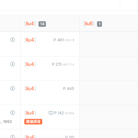
[
liu4
]
[
liu6
]
14
1
[
liu4
]
P.461
#6318
[
liu4
]
P.215
#07514
[
liu4
]
P.445
[
liu4
]
P.142
#2664
1992
建議讀音
[
liu4
]
P.110