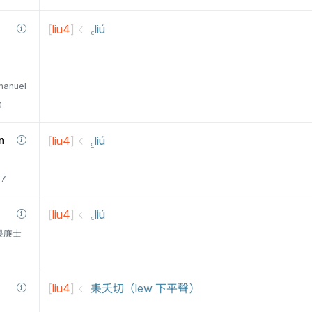
[
liu4
]
꜁liú
manuel
0
n
[
liu4
]
꜁liú
77
[
liu4
]
꜁liú
衛三畏廉士
[
liu4
]
耒夭切（lew 下平聲）