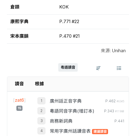
倉頡
KOK
康熙字典
P.771 #22
宋本廣韻
P.470 #21
來源: Unihan
粵語讀音
讀音
根據
[
zat6
]
廣州話正音字典
P.462
#6345
15
粵語同音字典(增訂本)
P.343
#11960
商務新詞典
P.441
常用字廣州話讀音表
建議讀音