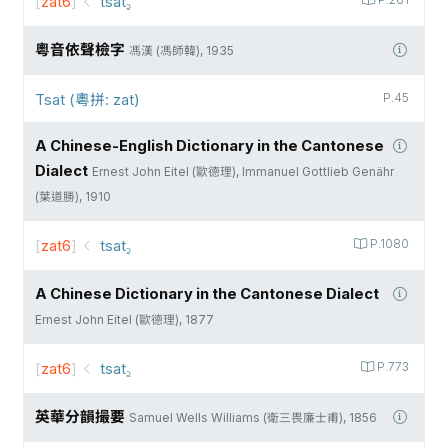
[
zat6
]
tsat꜇
P.261
粵音依聲檢字
馮漢 (馮師韓), 1935
Tsat (粵拼: zat)
P.45
A Chinese-English Dictionary in the Cantonese
Dialect
Ernest John Eitel (歐德理), Immanuel Gottlieb Genähr
(葉道勝), 1910
[
zat6
]
tsat꜇
P.1080
A Chinese Dictionary in the Cantonese Dialect
Ernest John Eitel (歐德理), 1877
[
zat6
]
tsat꜇
P.773
英華分韻撮要
Samuel Wells Williams (衛三畏廉士甫), 1856