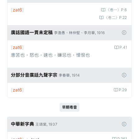
[
zat6
]
〈卷一〉P.6
〈卷二〉P.22
廣話國語一貫未定稿
李澹愚、林仲堅、李月華, 1916
[
zat6
]
P.41
患苦也，怒也，速也，嫌忌也，憎恨也
分部分音廣話九聲字宗
李春華, 1914
[
zat6
]
P.29
早期粵音
中華新字典
王頌棠, 1937