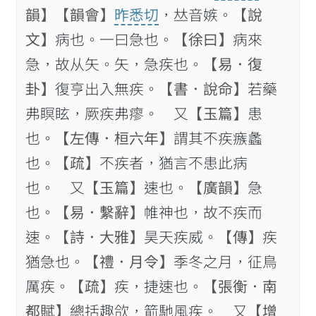
韻】
【韻會】
昨悉切
，𠀤音嫉。
【說
文】
病也。一曰急也。
【徐曰】
病來
急，故从矢。矢，急疾也。
【易．復
卦】
復亨出入無疾。
【書．說命】
若藥
弗瞑眩，厥疾弗瘳。 又
【玉篇】
患
也。
【左傳．桓六年】
謂其不疾瘯蠡
也。
【疏】
不疾者，猶言不患此病
也。 又
【玉篇】
速也。
【廣韻】
急
也。
【易．繫辭】
帷神也，故不疾而
速。
【詩．大雅】
昊天疾威。
【傳】
疾
猶急也。
【禮．月令】
季冬之月，征鳥
厲疾。
【疏】
疾，捷速也。
【張衡．南
都賦】
總括趣欱，箭馳風疾。 又
【增