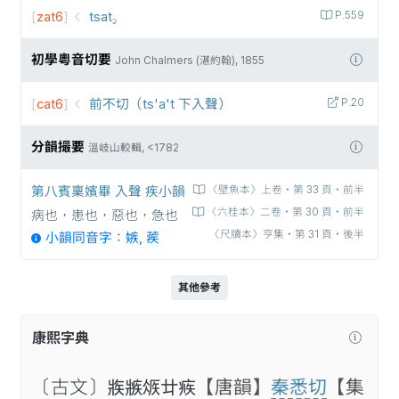
[
zat6
]
tsat꜇
P.559
初學粵音切要
John Chalmers (湛約翰), 1855
[
cat6
]
前不切（ts'a't 下入聲）
P.20
分韻撮要
溫岐山較輯, <1782
第八賓稟嬪畢 入聲 疾小韻
〈壁魚本〉上卷‧第 33 頁‧前半
〈六桂本〉二卷‧第 30 頁‧前半
病也，患也，惡也，急也
〈尺牘本〉亨集‧第 31 頁‧後半
小韻同音字：嫉, 蒺
其他參考
康熙字典
〔古文〕𤕼𤖏𥏂𠥻𤶅
【唐韻】
秦悉切
【集