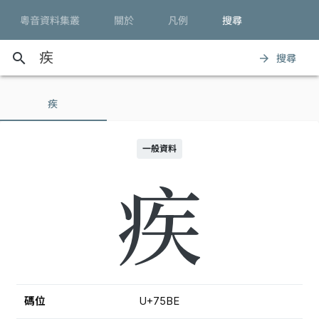
粵音資料集叢
關於
凡例
搜尋
search
搜尋
arrow_forward
疾
一般資料
疾
碼位
U+75BE