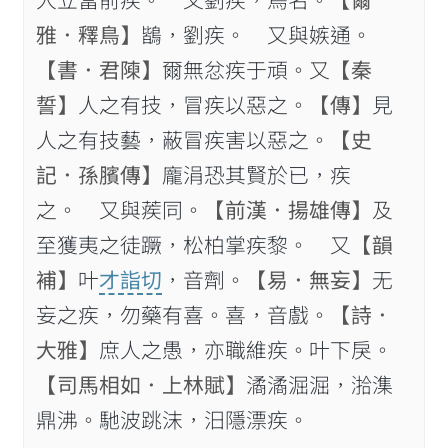
人立當前疾。 又劉疾，鳥名。
【爾
雅．釋鳥】
鶛，劉疾。 又與嫉通。
【書．君𨻰】
爾無忿疾于頑。又
【秦
誓】
人之有技，冒疾以惡之。
【傳】
見
人之有技藝，蔽冒疾害以惡之。
【史
記．孫臏傳】
龐涓恐其賢於已，疾
之。 又與蒺同。
【前漢．揚雄傳】
及
至獲夷之徒蹶，松柏掌疾黎。 又
【韻
補】
叶
才詣切
，音劑。
【易．無妄】
无
妄之疾，勿藥有喜。喜，音戲。
【詩．
大雅】
庶人之愚，亦職維疾。叶下戾。
【司馬相如．上林賦】
潏潏淈淈，湁潗
鼎沸。馳波跳沫，汨隱漂疾。