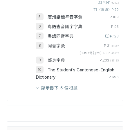
P.141
#2623
〈異讀〉P.72
廣州話標準音字彙
P.109
粵語查音識字字典
P.93
粵語同音字典
P.128
同音字彙
P.31
#0642
〈1997修訂本〉P.35
#0642
部身字典
P.203
#31135
The Student’s Cantonese-English
Dictionary
P.696
顯示餘下 5 個根據