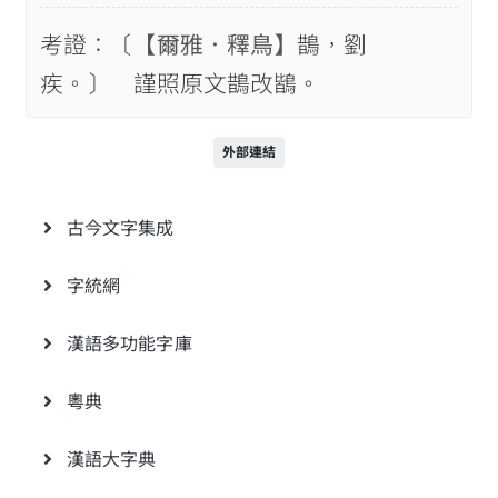
考證：〔
【爾雅．釋鳥】
鵲，劉
疾。〕 謹照原文鵲改鶛。
外部連結
古今文字集成
字統網
漢語多功能字庫
粵典
漢語大字典