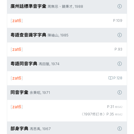
廣州話標準音字彙
周無忌、饒秉才, 1988
[
zat6
]
P.109
粵語查音識字字典
陳岫山, 1985
[
zat6
]
P.93
粵語同音字典
馮田獵, 1974
[
zat6
]
P.128
同音字彙
余秉昭, 1971
[
zat6
]
P.31
#0642
〈1997修訂本〉P.35
#0642
部身字典
馮思禹, 1967