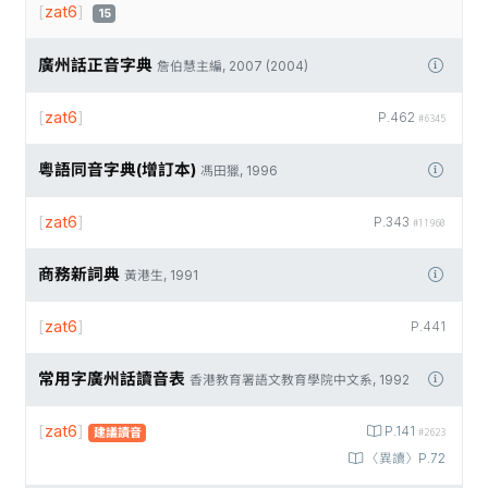
[
zat6
]
15
廣州話正音字典
詹伯慧主編, 2007 (2004)
[
zat6
]
P.462
#6345
粵語同音字典(增訂本)
馮田獵, 1996
[
zat6
]
P.343
#11960
商務新詞典
黃港生, 1991
[
zat6
]
P.441
常用字廣州話讀音表
香港教育署語文教育學院中文系, 1992
[
zat6
]
P.141
建議讀音
#2623
〈異讀〉P.72