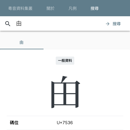
粵音資料集叢
關於
凡例
搜尋
search
搜尋
arrow_forward
甶
一般資料
甶
碼位
U+7536