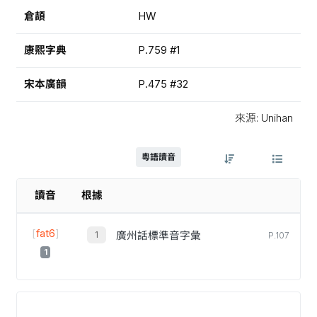
倉頡
HW
康熙字典
P.759 #1
宋本廣韻
P.475 #32
來源: Unihan
粵語讀音
讀音
根據
[
fat6
]
廣州話標準音字彙
P.107
1