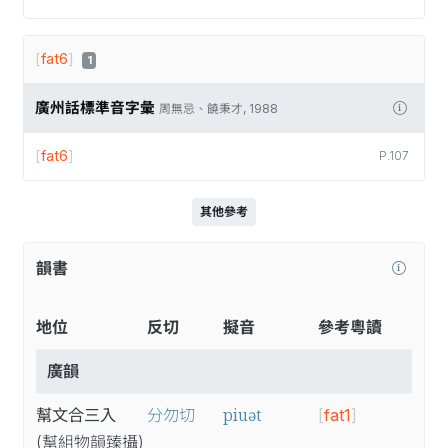
[
fat6
]
1
廣州話標準音字彙
周無忌、饒秉才, 1988
[
fat6
]
P.107
其他參考
韻書
地位
反切
擬音
參考粵讀
廣韻
piuət
幫文合三入
分勿切
[
fat1
]
(幫
組
物
韻
臻
攝
)