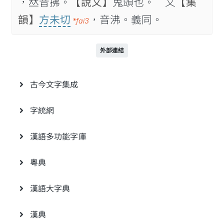
，𠀤音拂。
【說文】
鬼頭也。 又
【集
韻】
方未切
，音沸。義同。
*fai3
外部連結
古今文字集成
字統網
漢語多功能字庫
粵典
漢語大字典
漢典