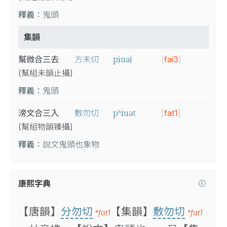
釋義：
鬼頭
集韻
piuəi
幫微合三去
方未切
[
fai3
]
(幫
組
未
韻
止
攝
)
釋義：
鬼頭
pʰiuət
滂文合三入
敷勿切
[
fat1
]
(幫
組
物
韻
臻
攝
)
釋義：
說文鬼頭也象物
康熙字典
【唐韻】
分勿切
【集韻】
敷勿切
*fat1
*fat1