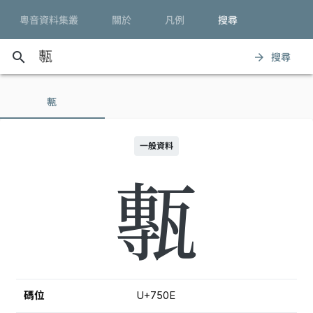
粵音資料集叢
關於
凡例
搜尋
search
搜尋
arrow_forward
甎
一般資料
甎
碼位
U+750E