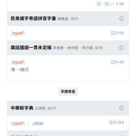
〈卷二〉P.38
民衆識字粤語拼音字彙
趙雅庭, 1931
[
zyun1
]
P.131
廣話國語一貫未定稿
李澹愚、林仲堅、李月華, 1916
[
zyun1
]
P.40
塼、磚同
早期粵音
中華新字典
王頌棠, 1937
[
zyun1
]
꜀chün
P.254