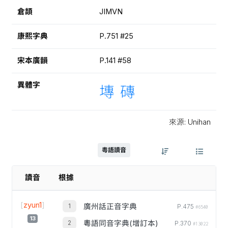
倉頡
JIMVN
康熙字典
P.751 #25
宋本廣韻
P.141 #58
異體字
塼
磚
來源: Unihan
粵語讀音
讀音
根據
[
zyun1
]
廣州話正音字典
P.475
#6540
13
粵語同音字典(增訂本)
P.370
#13022