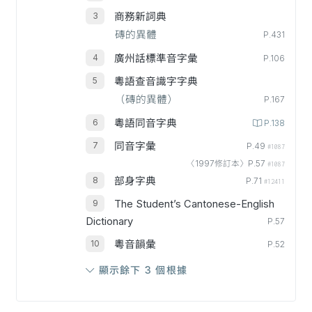
商務新詞典
磚的異體
P.431
廣州話標準音字彙
P.106
粵語查音識字字典
（磚的異體）
P.167
粵語同音字典
P.138
同音字彙
P.49
#1087
〈1997修訂本〉P.57
#1087
部身字典
P.71
#12411
The Student’s Cantonese-English
Dictionary
P.57
粵音韻彙
P.52
顯示餘下 3 個根據