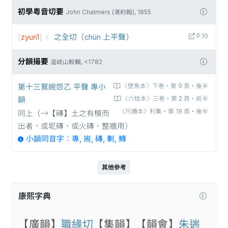
初學粵音切要
John Chalmers (湛約翰), 1855
[
zyun1
]
之全切（chün 上平聲）
P.10
分韻撮要
溫岐山較輯, <1782
第十三鴛婉怨乙 平聲 專小
〈壁魚本〉下卷‧第 9 頁‧後半
韻
〈六桂本〉三卷‧第 2 頁‧前半
〈尺牘本〉利集‧第 18 頁‧後半
同上（→【磚】土之有模而
出者，或坭磚，或火磚，整牆用）
小韻同音字：專, 耑, 磚, 剸, 鱄
其他參考
康熙字典
【廣韻】
職緣切
【集韻】
【韻會】
朱遄