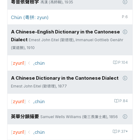
粵音依聲檢字
馮漢 (馮師韓), 1935
Chün (粵拼: zyun)
P.6
A Chinese-English Dictionary in the Cantonese
Dialect
Ernest John Eitel (歐德理), Immanuel Gottlieb Genähr
(葉道勝), 1910
[
zyun1
]
꜀chün
P.104
A Chinese Dictionary in the Cantonese Dialect
Ernest John Eitel (歐德理), 1877
[
zyun1
]
꜀chün
P.84
英華分韻撮要
Samuel Wells Williams (衛三畏廉士甫), 1856
[
zyun1
]
꜀chün
P.37*