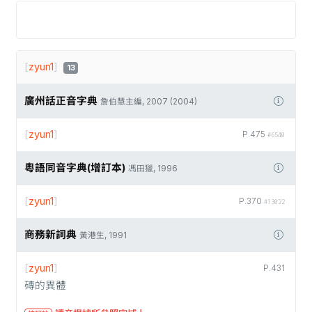
[
zyun1
]
13
廣州話正音字典
詹伯慧主編, 2007 (2004)
[
zyun1
]
P.475
#6540
粵語同音字典(增訂本)
馮田獵, 1996
[
zyun1
]
P.370
#13022
商務新詞典
黃港生, 1991
[
zyun1
]
P.431
磚的異體