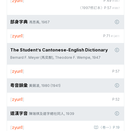
[
zyun1
]
P.49
#1087
〈1997修訂本〉P.57
#1087
部身字典
馮思禹, 1967
[
zyun1
]
P.71
#12411
The Student’s Cantonese-English Dictionary
Bernard F. Meyer (馬奕猷), Theodore F. Wempe, 1947
[
zyun1
]
P.57
粵音韻彙
黃錫凌, 1980 (1941)
[
zyun1
]
P.52
道漢字音
陳瑞祺及道字總社同人, 1939
[
zyun1
]
〈卷一〉P.19