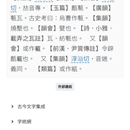
切
，𠀤音專。
【玉篇】
㼾甎。
【廣韻】
甎瓦。古史考曰：烏曹作甎。
【集韻】
燒墼也。
【韻會】
甓也。
【詩．小雅．
載弄之瓦註】
瓦，紡甎也。 又
【韻
會】
或作𥶸。
【前漢．尹賞傳註】
令辟
㼾𥶸也。 又
【集韻】
淳沿切
，音遄。
義同。
【類篇】
或作㼷。
外部連結
古今文字集成
字統網