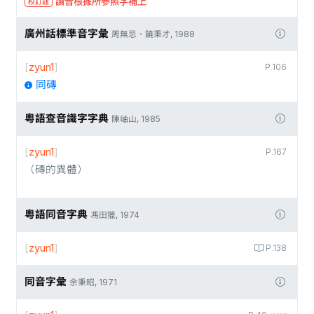
讀音根據所參照字補上
校訂註
廣州話標準音字彙
周無忌、饒秉才, 1988
[
zyun1
]
P.106
同磚
粵語查音識字字典
陳岫山, 1985
[
zyun1
]
P.167
（磚的異體）
粵語同音字典
馮田獵, 1974
[
zyun1
]
P.138
同音字彙
余秉昭, 1971