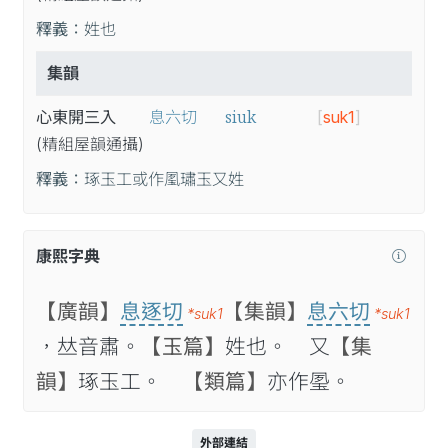
釋義：
姓也
集韻
siuk
心東開三入
息六切
[
suk1
]
(精
組
屋
韻
通
攝
)
釋義：
琢玉工或作㓘璛玉又姓
康熙字典
【廣韻】
息逐切
【集韻】
息六切
*suk1
*suk1
，𠀤音肅。
【玉篇】
姓也。 又
【集
韻】
琢玉工。
【類篇】
亦作𤥔。
外部連結