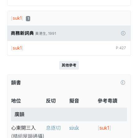
[
suk1
]
1
商務新詞典
黃港生, 1991
[
suk1
]
P.427
其他參考
韻書
地位
反切
擬音
參考粵讀
廣韻
siuk
心東開三入
息逐切
[
suk1
]
(精
組
屋
韻
通
攝
)