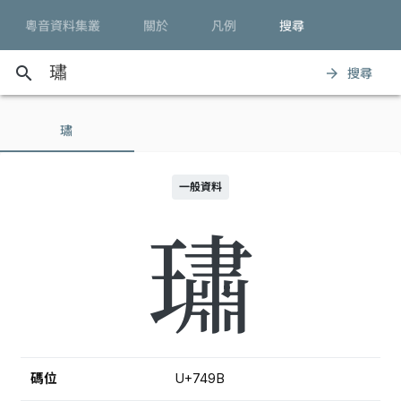
粵音資料集叢
關於
凡例
搜尋
search
搜尋
arrow_forward
璛
一般資料
璛
碼位
U+749B