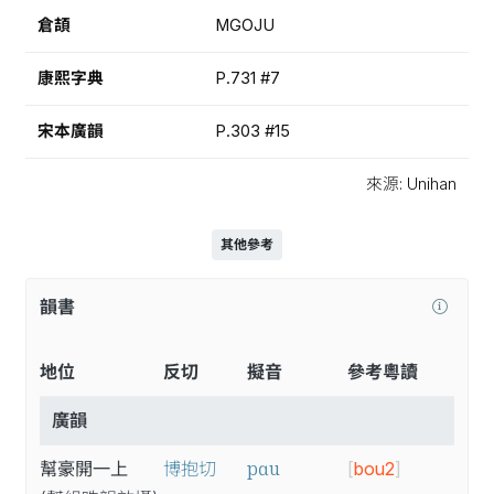
倉頡
MGOJU
康熙字典
P.731 #7
宋本廣韻
P.303 #15
來源: Unihan
其他參考
韻書
地位
反切
擬音
參考粵讀
廣韻
pɑu
幫豪開一上
博抱切
[
bou2
]