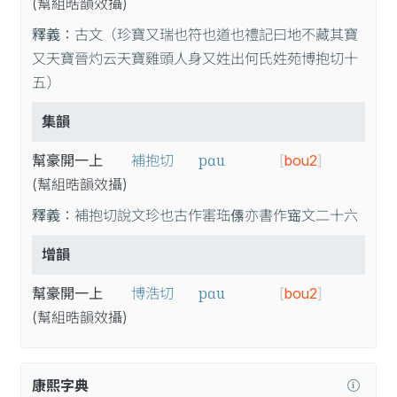
(幫
組
晧
韻
效
攝
)
釋義：
古文（珍寶又瑞也符也道也禮記曰地不藏其寶
又天寶晉灼云天寶雞頭人身又姓出何氏姓苑博抱切十
五）
集韻
pɑu
幫豪開一上
補抱切
[
bou2
]
(幫
組
晧
韻
效
攝
)
釋義：
補抱切說文珍也古作寚珤𠋾亦書作𡩧文二十六
增韻
pɑu
幫豪開一上
博浩切
[
bou2
]
(幫
組
晧
韻
效
攝
)
康熙字典