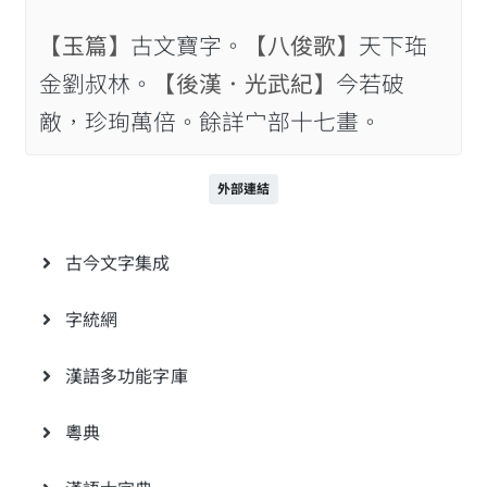
【玉篇】
古文寶字。
【八俊歌】
天下珤
金劉叔林。
【後漢．光武紀】
今若破
敵，珍珣萬倍。餘詳宀部十七畫。
外部連結
古今文字集成
字統網
漢語多功能字庫
粵典