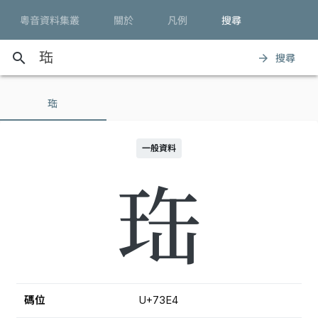
粵音資料集叢
關於
凡例
搜尋
search
搜尋
arrow_forward
珤
一般資料
珤
碼位
U+73E4