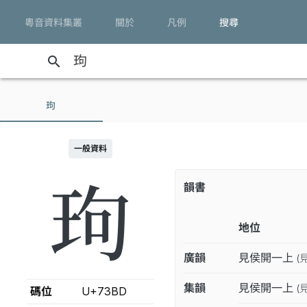
粵音資料集叢
關於
凡例
搜尋
search
玽
一般資料
玽
韻書
地位
廣韻
見侯開一上
(
集韻
見侯開一上
(
碼位
U+73BD