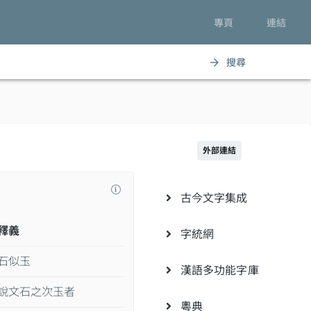
專頁
連結
搜尋
arrow_forward
外部連結
古今文字集成
釋義
字統網
石似玉
漢語多功能字庫
說文石之次玉者
粵典