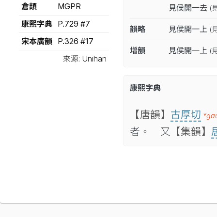
倉頡
MGPR
見侯開一去
(
康熙字典
P.729 #7
韻略
見侯開一上
(
宋本廣韻
P.326 #17
增韻
見侯開一上
(
來源: Unihan
康熙字典
【唐韻】
古厚切
*ga
者。 又
【集韻】