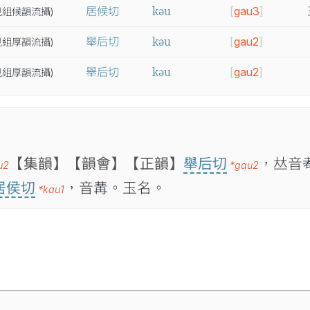
kəu
居候切
[
gau3
]
見
組
候
韻
流
攝
)
kəu
舉后切
[
gau2
]
見
組
厚
韻
流
攝
)
kəu
舉后切
[
gau2
]
見
組
厚
韻
流
攝
)
【集韻】
【韻會】
【正韻】
舉后切
，𠀤音
u2
*gau2
居侯切
，音冓。玉名。
*kau1