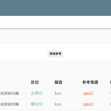
其他參考
反切
擬音
參考粵讀
kəu
古厚切
[
gau2
]
見
組
厚
韻
流
攝
)
kəu
舉后切
[
gau2
]
見
組
厚
韻
流
攝
)