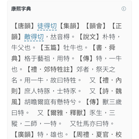
康熙字典
【唐韻】
徒得切
【集韻】
【韻會】
【正
韻】
敵得切
，𠀤音棏。
【說文】
朴特，
牛父也。
【玉篇】
牡牛也。
【書．舜
典】
格于藝祖，用特。
【傳】
特，一牛
也。
【禮．郊特牲註】
郊者，祭天之
名。用一牛，故曰特牲。 又
【禮．內
則】
庶人特豚，士特豕。 又
【詩．魏
風】
胡瞻爾庭有懸特兮。
【傳】
獸三歲
曰特。 又
【爾雅．釋獸】
豕生，三
豵，二師，一特。 又牡馬亦曰特。
【廣韻】
特，雄也。
【周禮．夏官．校