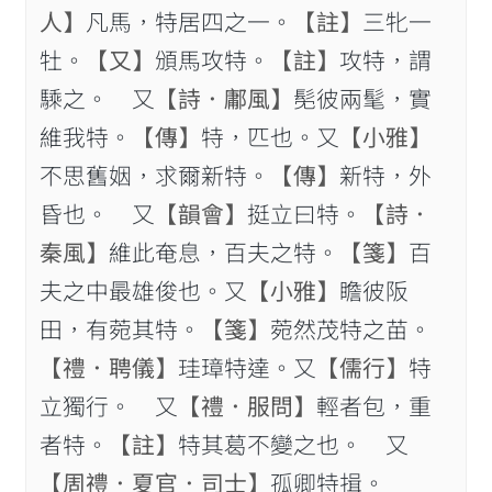
人】
凡馬，特居四之一。
【註】
三牝一
牡。
【又】
頒馬攻特。
【註】
攻特，謂
騬之。 又
【詩．鄘風】
髧彼兩髦，實
維我特。
【傳】
特，匹也。又
【小雅】
不思舊姻，求爾新特。
【傳】
新特，外
昏也。 又
【韻會】
挺立曰特。
【詩．
秦風】
維此奄息，百夫之特。
【箋】
百
夫之中最雄俊也。又
【小雅】
瞻彼阪
田，有菀其特。
【箋】
菀然茂特之苗。
【禮．聘儀】
珪璋特達。又
【儒行】
特
立獨行。 又
【禮．服問】
輕者包，重
者特。
【註】
特其葛不變之也。 又
【周禮．夏官．司士】
孤卿特揖。