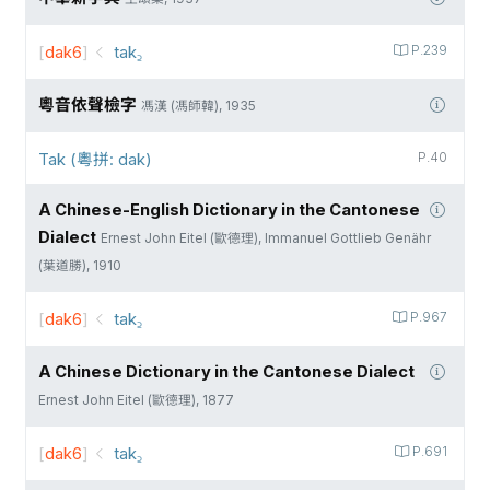
[
dak6
]
tak꜇
P.239
粵音依聲檢字
馮漢 (馮師韓), 1935
Tak (粵拼: dak)
P.40
A Chinese-English Dictionary in the Cantonese
Dialect
Ernest John Eitel (歐德理), Immanuel Gottlieb Genähr
(葉道勝), 1910
[
dak6
]
tak꜇
P.967
A Chinese Dictionary in the Cantonese Dialect
Ernest John Eitel (歐德理), 1877
[
dak6
]
tak꜇
P.691