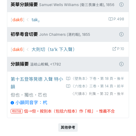
英華分韻撮要
Samuel Wells Williams (衛三畏廉士甫), 1856
[
dak6
]
tak꜇
P.498
初學粵音切要
John Chalmers (湛約翰), 1855
[
dak6
]
大則切（ta'k 下入聲）
P.10
分韻撮要
溫岐山較輯, <1782
第十五登等凳德 入聲 特小
〈壁魚本〉下卷‧第 18 頁‧後半
韻
〈六桂本〉三卷‧第 14 頁‧前半
〈尺牘本〉利集‧第 32 頁‧後半
但也，獨也，匹也
小韻同音字：杙
伹→但。按別本（包括六桂本）作「相」，惟義不合
校訂註
其他參考