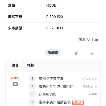
倉頡
HQGDI
康熙字典
P.700 #20
宋本廣韻
P.529 #39
來源: Unihan
粵語讀音
讀音
根據
[
dak6
]
廣州話正音字典
P.422
#5838
16
粵語同音字典(增訂本)
P.61
#02126
商務新詞典
P.409
常用字廣州話讀音表
建議讀音