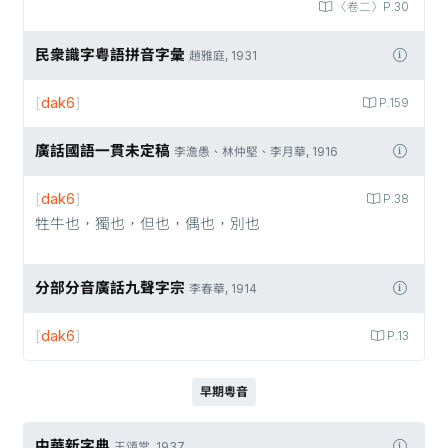
〈卷二〉P.30
民衆識字粤語拼音字彙
趙雅庭, 1931
[
dak6
]
P.159
廣話國語一貫未定稿
李澹愚、林仲堅、李月華, 1916
[
dak6
]
P.38
牲牛也，獨也，但也，偶也，別也
分部分音廣話九聲字宗
李春華, 1914
[
dak6
]
P.13
早期粵音
中華新字典
王頌棠, 1937