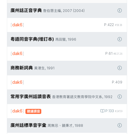
廣州話正音字典
詹伯慧主編, 2007 (2004)
[
dak6
]
P.422
#5838
粵語同音字典(增訂本)
馮田獵, 1996
[
dak6
]
P.61
#02126
商務新詞典
黃港生, 1991
[
dak6
]
P.409
常用字廣州話讀音表
香港教育署語文教育學院中文系, 1992
[
dak6
]
P.133
建議讀音
#2459
廣州話標準音字彙
周無忌、饒秉才, 1988