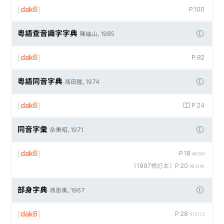
[
dak6
]
P.100
粵語查音識字字典
陳岫山, 1985
[
dak6
]
P.82
粵語同音字典
馮田獵, 1974
[
dak6
]
P.24
同音字彙
余秉昭, 1971
[
dak6
]
P.18
#0349
〈1997修訂本〉P.20
#0349A
部身字典
馮思禹, 1967
[
dak6
]
P.28
#12112