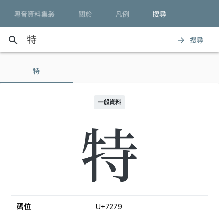
粵音資料集叢
關於
凡例
搜尋
search
搜尋
arrow_forward
特
一般資料
特
碼位
U+7279