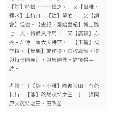
【註】
特揖，一一揖之。 又
【爾雅．
釋水】
士特舟。
【註】
單船。 又
【韻
會】
但也。
【史記．秦始皇紀】
博士雖
七十人，特備員弗用。 又
【廣韻】
亦
姓。左傳，晉大夫特宮。
【玉篇】
或
作犆。
【集韻】
或作𤙰。◎按廣韻。𤙰
與特音同義別，與集韻異。詳後𤙰字
註。
考證：〔
【詩．小雅】
瞻彼阪田，有菀
其特。
【箋】
菀然茂特之田。〕 謹照
原文茂特之田，田改苗。