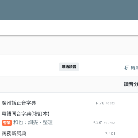
粵語讀音
時
讀音
廣州話正音字典
P.78
#0983
粵語同音字典(增訂本)
和也；調燮，整理
P.281
習讀
#09762
商務新詞典
P.401