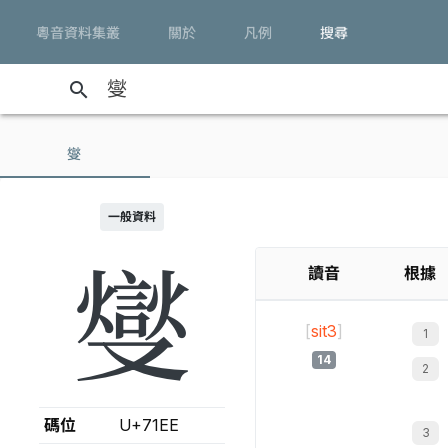
粵音資料集叢
關於
凡例
搜尋
search
燮
一般資料
燮
讀音
根據
[
sit3
]
14
碼位
U+71EE