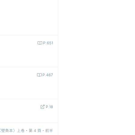
P.651
P.467
P.18
〈壁魚本〉上卷‧第 4 頁‧前半