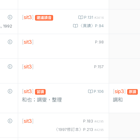
[
sit3
]
P.131
建議讀音
#2416
〈異讀〉P.94
1992
[
sit3
]
P.98
[
sit3
]
P.157
[
sit3
]
[
sip3
]
P.106
習讀
原讀
和也；調燮，整理
調和
[
sit3
]
P.183
#4295
〈1997修訂本〉P.213
#4295