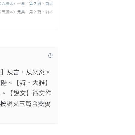
〈六桂本〉一卷‧第 7 頁‧前半
〈尺牘本〉元集‧第 7 頁‧前半
文】
从言，从又炎。
隂陽。
【詩．大雅】
也。
【說文】
籀文作
按說文玉篇合燮𤍛