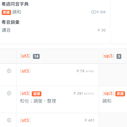
粵語同音字典
調和
P.106
原讀
粵音韻彙
讀音
P.30
[
sit3
]
[
sip3
]
14
3
[
sit3
]
P.78
#0983
[
sit3
]
[
sip3
]
P.281
習讀
原讀
#09762
和也；調燮，整理
調和
[
sit3
]
P.401