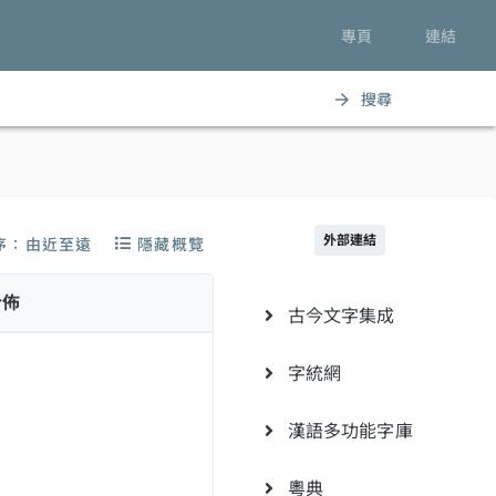
專頁
連結
搜尋
arrow_forward
外部連結
序：由近至遠
隱藏概覽
分佈
古今文字集成
字統網
漢語多功能字庫
粵典