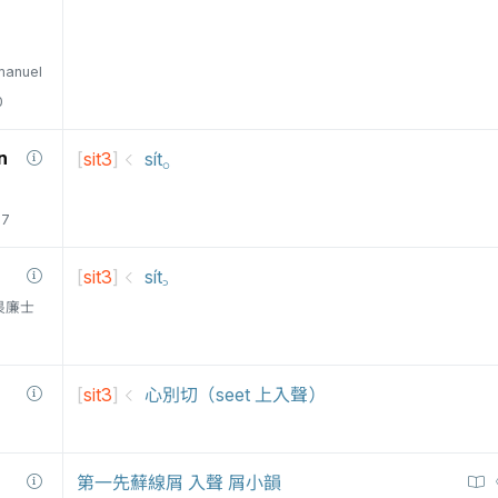
manuel
0
n
[
sit3
]
sít⸰
77
[
sit3
]
sít꜆
衛三畏廉士
[
sit3
]
心別切（seet 上入聲）
第一先蘚線屑 入聲 屑小韻