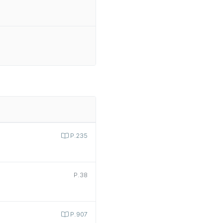
P.235
P.38
P.907