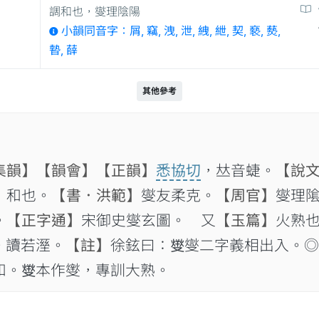
調和也，燮理陰陽
小韻同音字：屑, 竊, 洩, 泄, 絏, 紲, 契, 褻, 𤑔,
暬, 薛
其他參考
集韻】
【韻會】
【正韻】
悉協切
，𠀤音蜨。
【說
，和也。
【書．洪範】
燮友柔克。
【周官】
燮理
。
【正字通】
宋御史燮玄圖。 又
【玉篇】
火熟
飪。讀若溼。
【註】
徐鉉曰：𤍛燮二字義相出入。◎
。𤍛本作𤏻，專訓大熟。