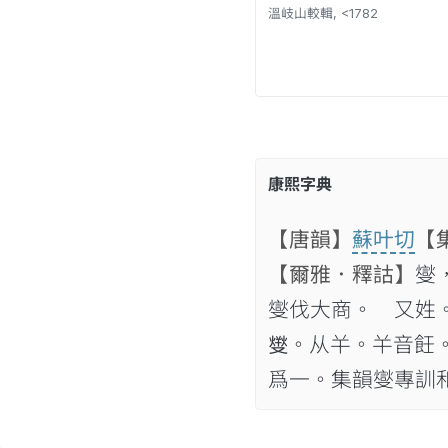
溫岐山較輯, <1782
康熙字典
【唐韻】
蘇叶切
【
【爾雅．釋詁】
燮
燮伐大商。 又姓
𤍛。从𢆉。𢆉音
爲一。集韻燮專訓和