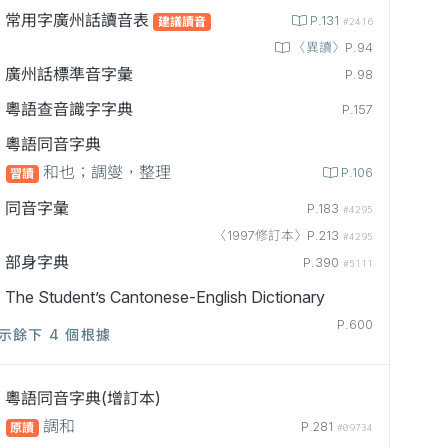
常用字廣州話讀音表
P.131
建議讀音
#2416
〈異讀〉P.94
廣州話標準音字彙
P.98
粵語查音識字字典
P.157
粵語同音字典
和也；調燮，整理
P.106
習讀
同音字彙
P.183
#4295
〈1997修訂本〉P.213
#4295
部身字典
P.390
#5111
The Student’s Cantonese-English Dictionary
P.600
示餘下 4 個根據
粵語同音字典(增訂本)
調和
P.281
原讀
#09734