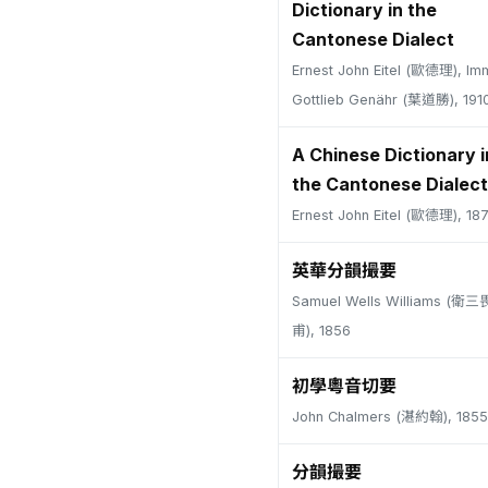
Dictionary in the
Cantonese Dialect
Ernest John Eitel (歐德理), Im
Gottlieb Genähr (葉道勝), 191
A Chinese Dictionary i
the Cantonese Dialect
Ernest John Eitel (歐德理), 18
英華分韻撮要
Samuel Wells Williams (
甫), 1856
初學粵音切要
John Chalmers (湛約翰), 1855
分韻撮要