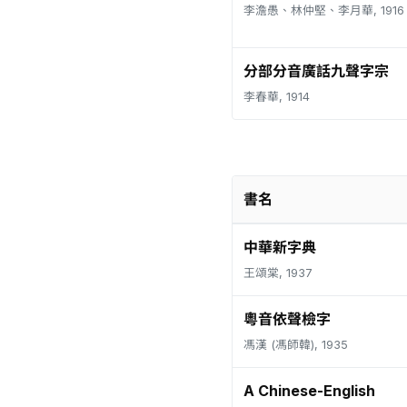
李澹愚、林仲堅、李月華, 1916
分部分音廣話九聲字宗
李春華, 1914
書名
中華新字典
王頌棠, 1937
粵音依聲檢字
馮漢 (馮師韓), 1935
A Chinese-English