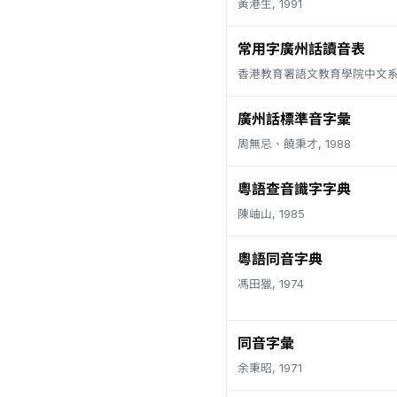
黃港生, 1991
常用字廣州話讀音表
香港教育署語文教育學院中文系, 
廣州話標準音字彙
周無忌、饒秉才, 1988
粵語查音識字字典
陳岫山, 1985
粵語同音字典
馮田獵, 1974
同音字彙
余秉昭, 1971