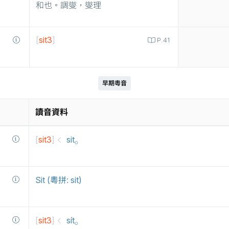
和也。調燮，燮理
[
sit3
]
P.41
早期粵音
讀音資料
[
sit3
]
sit⸰
Sit (粵拼: sit)
[
sit3
]
sít⸰