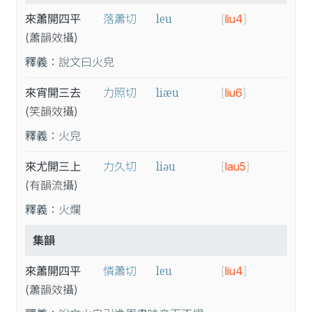
leu
來蕭開四平
落蕭切
[
liu4
]
(蕭
韻
效
攝
)
釋義：
說文曰火皃
liæu
來宵開三去
力照切
[
liu6
]
(笑
韻
效
攝
)
釋義：
火皃
liəu
來尤開三上
力久切
[
lau5
]
(有
韻
流
攝
)
釋義：
火爛
集韻
leu
來蕭開四平
憐蕭切
[
liu4
]
(蕭
韻
效
攝
)