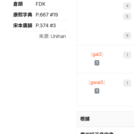
倉頡
FDK
康熙字典
P.667 #19
宋本廣韻
P.374 #3
來源: Unihan
[
gai3
]
1
[
gwai3
]
1
根據