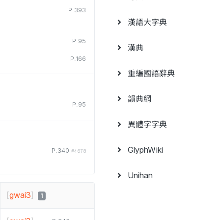
P.393
漢語大字典
P.95
漢典
P.166
重編國語辭典
韻典網
P.95
異體字字典
GlyphWiki
P.340
#4678
Unihan
[
gwai3
]
1