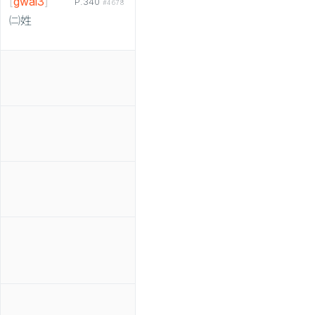
[
gwai3
]
P.340
#4678
㈡姓