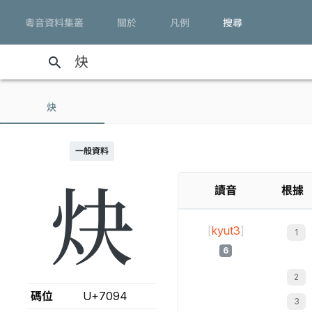
粵音資料集叢
關於
凡例
搜尋
search
炔
一般資料
炔
讀音
根據
[
kyut3
]
6
碼位
U+7094