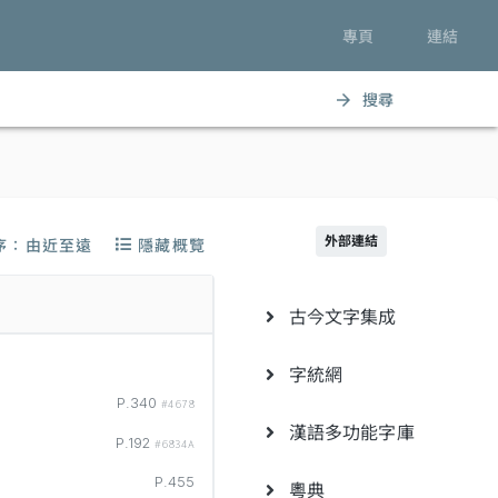
專頁
連結
搜尋
arrow_forward
外部連結
序：由近至遠
隱藏概覽
古今文字集成
字統網
P.340
#4678
漢語多功能字庫
P.192
#6834A
P.455
粵典