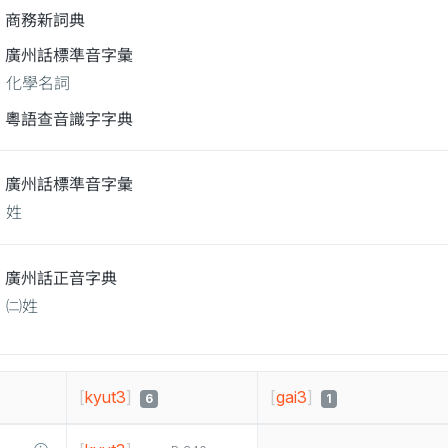
商務新詞典
廣州話標準音字彙
化學名詞
粵語查音識字字典
廣州話標準音字彙
姓
廣州話正音字典
㈡姓
[
kyut3
]
[
gai3
]
6
1