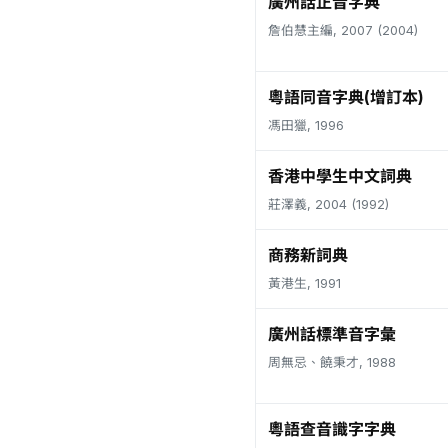
廣州話正音字典
詹伯慧主編, 2007 (2004)
粵語同音字典(增訂本)
馮田獵, 1996
香港中學生中文詞典
莊澤義, 2004 (1992)
商務新詞典
黃港生, 1991
廣州話標準音字彙
周無忌、饒秉才, 1988
粵語查音識字字典