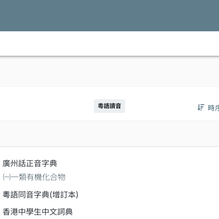
粵語讀音
時
廣州話正音字典
㈠一類有機化合物
粵語同音字典(增訂本)
香港中學生中文詞典