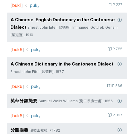
[
buk1
]
puk꜆
P.227
A Chinese-English Dictionary in the Cantonese
Dialect
Ernest John Eitel (歐德理), Immanuel Gottlieb Genähr
(葉道勝), 1910
[
buk6
]
puk꜇
P.785
A Chinese Dictionary in the Cantonese Dialect
Ernest John Eitel (歐德理), 1877
[
buk6
]
puk꜇
P.566
英華分韻撮要
Samuel Wells Williams (衛三畏廉士甫), 1856
[
buk6
]
puk꜇
P.397
分韻撮要
溫岐山較輯, <1782