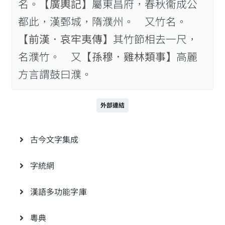
名。
【廣輿記】
屬東昌府，春秋衞成公
都此，漢鄄城，隋濮州。 又竹名。
【前漢．哀牢夷傳】
其竹節相去一尺，
名濮竹。 又
【孫穆．雞林類事】
高麗
方言謂鼓曰濮。
外部連結
古今文字集成
字統網
漢語多功能字庫
粵典