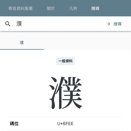
粵音資料集叢
關於
凡例
搜尋
search
搜尋
arrow_forward
濮
一般資料
濮
碼位
U+6FEE