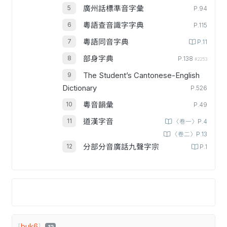
廣州話標準音字彙
P.94
粵語查音識字字典
P.115
粵語同音字典
P.11
部身字典
P.138
#2253
The Student’s Cantonese-English
Dictionary
P.526
粵音韻彙
P.49
道漢字音
〈卷一〉P.4
〈卷二〉P.13
分部分音廣話九聲字宗
P.1
[
buk6
]