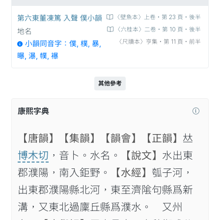
第六東董凍篤 入聲 僕小韻
〈壁魚本〉上卷‧第 23 頁‧後半
〈六桂本〉二卷‧第 10 頁‧後半
地名
〈尺牘本〉亨集‧第 11 頁‧前半
小韻同音字：僕, 樸, 暴,
曝, 瀑, 幞, 襮
其他參考
康熙字典
【唐韻】
【集韻】
【韻會】
【正韻】
𠀤
博木切
，音卜。水名。
【說文】
水出東
郡濮陽，南入鉅野。
【水經】
瓠子河，
出東郡濮陽縣北河，東至濟隂句縣爲新
溝，又東北過廩丘縣爲濮水。 又州