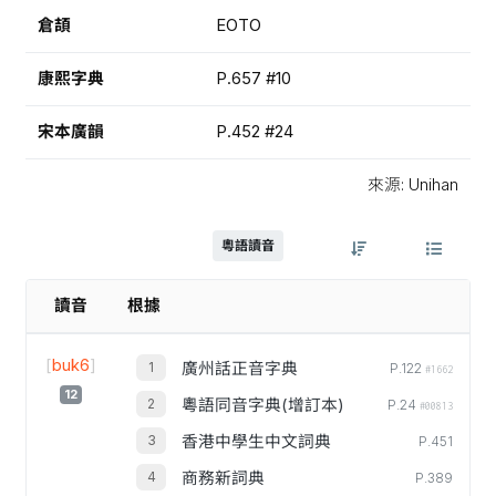
倉頡
EOTO
康熙字典
P.657 #10
宋本廣韻
P.452 #24
來源: Unihan
粵語讀音
讀音
根據
[
buk6
]
廣州話正音字典
P.122
#1662
12
粵語同音字典(增訂本)
P.24
#00813
香港中學生中文詞典
P.451
商務新詞典
P.389