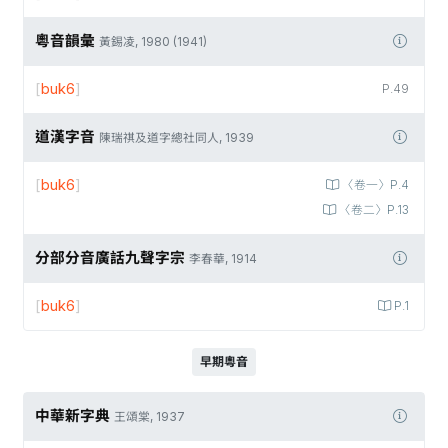
粵音韻彙
黃錫凌, 1980 (1941)
[
buk6
]
P.49
道漢字音
陳瑞祺及道字總社同人, 1939
[
buk6
]
〈卷一〉P.4
〈卷二〉P.13
分部分音廣話九聲字宗
李春華, 1914
[
buk6
]
P.1
早期粵音
中華新字典
王頌棠, 1937