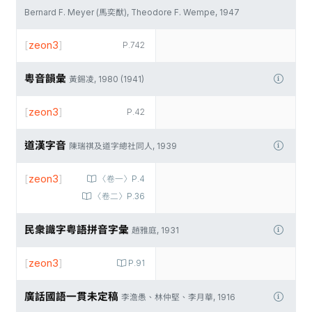
Bernard F. Meyer (馬奕猷), Theodore F. Wempe, 1947
[
zeon3
]
P.742
粵音韻彙
黃錫凌, 1980 (1941)
[
zeon3
]
P.42
道漢字音
陳瑞祺及道字總社同人, 1939
[
zeon3
]
〈卷一〉P.4
〈卷二〉P.36
民衆識字粤語拼音字彙
趙雅庭, 1931
[
zeon3
]
P.91
廣話國語一貫未定稿
李澹愚、林仲堅、李月華, 1916