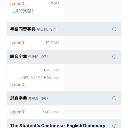
[
zeon3
]
P.167
（浚的異體）
粵語同音字典
馮田獵, 1974
[
zeon3
]
P.134
同音字彙
余秉昭, 1971
P.43
#0940
〈1997修訂本〉P.50
#0940
[
zeon3
]
部身字典
馮思禹, 1967
[
zeon3
]
P.137
#21541
The Student’s Cantonese-English Dictionary