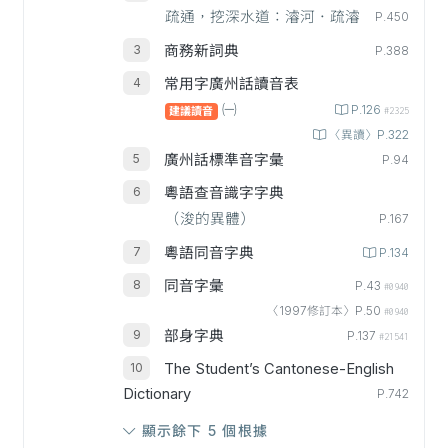
疏通，挖深水道：濬河．疏濬
P.450
商務新詞典
P.388
常用字廣州話讀音表
㈠
P.126
建議讀音
#2325
〈異讀〉P.322
廣州話標準音字彙
P.94
粵語查音識字字典
（浚的異體）
P.167
粵語同音字典
P.134
同音字彙
P.43
#0940
〈1997修訂本〉P.50
#0940
部身字典
P.137
#21541
The Student’s Cantonese-English
Dictionary
P.742
顯示餘下 5 個根據