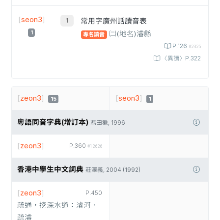
[
seon3
]
常用字廣州話讀音表
1
㈡(地名)濬縣
專名讀音
P.126
#2325
〈異讀〉P.322
[
zeon3
]
[
seon3
]
15
1
粵語同音字典(增訂本)
馮田獵, 1996
[
zeon3
]
P.360
#12626
香港中學生中文詞典
莊澤義, 2004 (1992)
[
zeon3
]
P.450
疏通，挖深水道：濬河．
疏濬