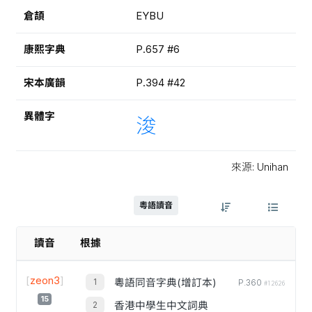
倉頡
EYBU
康熙字典
P.657 #6
宋本廣韻
P.394 #42
異體字
浚
來源: Unihan
粵語讀音
讀音
根據
[
zeon3
]
粵語同音字典(增訂本)
P.360
#12626
15
香港中學生中文詞典