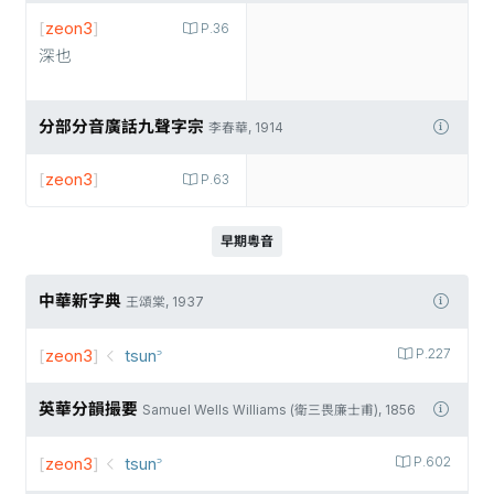
[
zeon3
]
P.36
深也
分部分音廣話九聲字宗
李春華, 1914
[
zeon3
]
P.63
早期粵音
中華新字典
王頌棠, 1937
[
zeon3
]
tsun꜄
P.227
英華分韻撮要
Samuel Wells Williams (衛三畏廉士甫), 1856
[
zeon3
]
tsun꜄
P.602