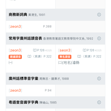
商務新詞典
黃港生, 1991
[
zeon3
]
P.388
常用字廣州話讀音表
香港教育署語文教育學院中文系, 1992
[
zeon3
]
[
seon3
]
P.126
P.126
#2325
#2325
〈異讀〉P.322
〈異讀〉P.322
建議讀音
專名讀音
㈠
㈡(地名)濬縣
廣州話標準音字彙
周無忌、饒秉才, 1988
[
zeon3
]
P.94
粵語查音識字字典
陳岫山, 1985