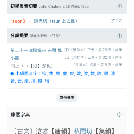
初學粵音切要
John Chalmers (湛約翰), 1855
[
zeon3
]
則盡切（tsun 上去聲）
P.21
分韻撮要
溫岐山較輯, <1782
第二十一津贐進卒 去聲 進
〈壁魚本〉下卷‧第 28 頁‧前半
小韻
〈六桂本〉三卷‧第 32 頁‧前半
〈尺牘本〉貞集‧第 8 頁‧前半
同上（→【浚】深也）
小韻同音字：進, 雋, 鐫, 儁, 俊, 竣, 朘, 駿, 畯, 餕, 浚,
晉, 晋, 縉, 搢, 睃, 瑨
其他參考
康熙字典
〔古文〕𣽊䜭
【唐韻】
私閏切
【集韻】