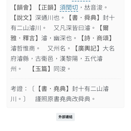
【韻會】
【正韻】
須閏切
，𠀤音浚。
【說文】
深通川也。
【書．舜典】
封十
有二山濬川。 又凡深皆曰濬。
【爾
雅．釋言】
濬，幽深也。
【詩．商頌】
濬哲惟商。 又州名。
【廣輿記】
大名
府濬縣，古衞邑，漢黎陽，五代濬
州。
【玉篇】
同浚。
考證：〔
【書．堯典】
封十有二山濬
川。〕 謹照原書堯典改舜典。
外部連結