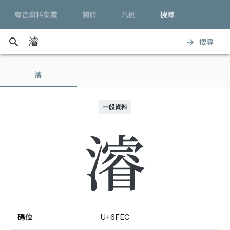
粵音資料集叢
關於
凡例
搜尋
search
搜尋
arrow_forward
濬
一般資料
濬
碼位
U+6FEC